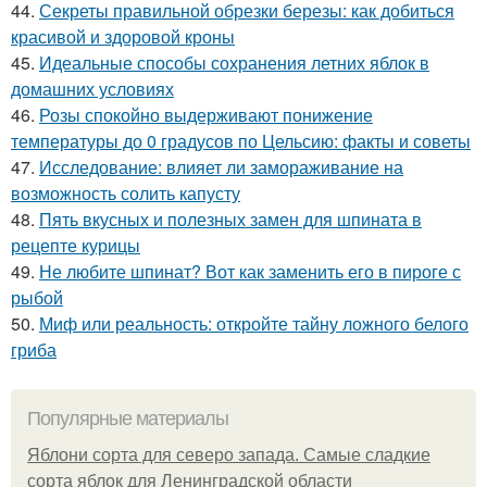
44.
Секреты правильной обрезки березы: как добиться
красивой и здоровой кроны
45.
Идеальные способы сохранения летних яблок в
домашних условиях
46.
Розы спокойно выдерживают понижение
температуры до 0 градусов по Цельсию: факты и советы
47.
Исследование: влияет ли замораживание на
возможность солить капусту
48.
Пять вкусных и полезных замен для шпината в
рецепте курицы
49.
Не любите шпинат? Вот как заменить его в пироге с
рыбой
50.
Миф или реальность: откройте тайну ложного белого
гриба
Популярные материалы
Яблони сорта для северо запада. Самые сладкие
сорта яблок для Ленинградской области