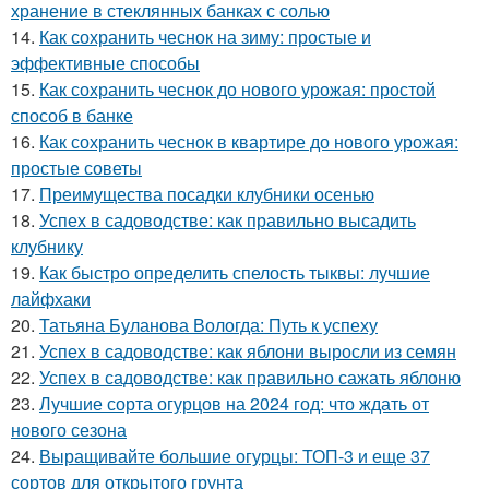
хранение в стеклянных банках с солью
14.
Как сохранить чеснок на зиму: простые и
эффективные способы
15.
Как сохранить чеснок до нового урожая: простой
способ в банке
16.
Как сохранить чеснок в квартире до нового урожая:
простые советы
17.
Преимущества посадки клубники осенью
18.
Успех в садоводстве: как правильно высадить
клубнику
19.
Как быстро определить спелость тыквы: лучшие
лайфхаки
20.
Татьяна Буланова Вологда: Путь к успеху
21.
Успех в садоводстве: как яблони выросли из семян
22.
Успех в садоводстве: как правильно сажать яблоню
23.
Лучшие сорта огурцов на 2024 год: что ждать от
нового сезона
24.
Выращивайте большие огурцы: ТОП-3 и еще 37
сортов для открытого грунта