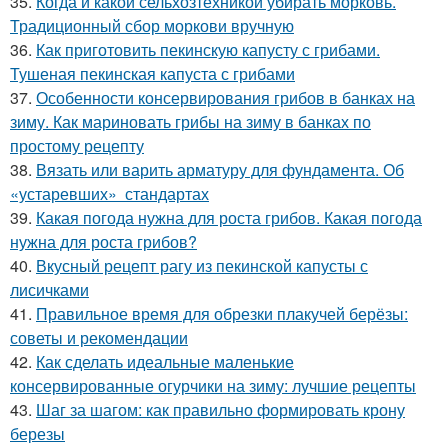
35.
Когда и какой сельхозтехникой убирать морковь.
Традиционный сбор моркови вручную
36.
Как приготовить пекинскую капусту с грибами.
Тушеная пекинская капуста с грибами
37.
Особенности консервирования грибов в банках на
зиму. Как мариновать грибы на зиму в банках по
простому рецепту
38.
Вязать или варить арматуру для фундамента. Об
«устаревших» стандартах
39.
Какая погода нужна для роста грибов. Какая погода
нужна для роста грибов?
40.
Вкусный рецепт рагу из пекинской капусты с
лисичками
41.
Правильное время для обрезки плакучей берёзы:
советы и рекомендации
42.
Как сделать идеальные маленькие
консервированные огурчики на зиму: лучшие рецепты
43.
Шаг за шагом: как правильно формировать крону
березы