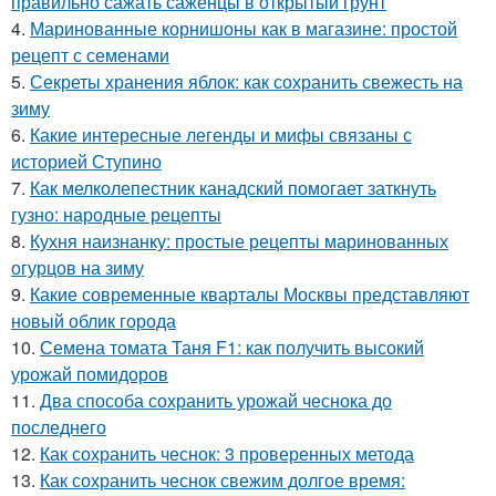
правильно сажать саженцы в открытый грунт
4.
Маринованные корнишоны как в магазине: простой
рецепт с семенами
5.
Секреты хранения яблок: как сохранить свежесть на
зиму
6.
Какие интересные легенды и мифы связаны с
историей Ступино
7.
Как мелколепестник канадский помогает заткнуть
гузно: народные рецепты
8.
Кухня наизнанку: простые рецепты маринованных
огурцов на зиму
9.
Какие современные кварталы Москвы представляют
новый облик города
10.
Семена томата Таня F1: как получить высокий
урожай помидоров
11.
Два способа сохранить урожай чеснока до
последнего
12.
Как сохранить чеснок: 3 проверенных метода
13.
Как сохранить чеснок свежим долгое время: