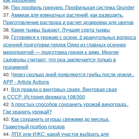
36.
Пвх профиль грюндер. Профильная система Grunder
37.
Аммиак для комнатных растений, как разводить.
Приготовление раствора и расчет дозировки для цветов
38.
Какие тыквы бывают. Лучшие сорта тыквы
39.
Готовимся к урожаю с осени. 2 краеугольных вопроса
осенней подготовки грядок Одно из главных осенних
мероприятий — подготовка грядок к зиме. Многие
садоводы считают, что она заключается только в
подзимней
40.
Через сколько дней появляются грибы после дождя..
APP - Article Actions
41.
Вся правда о винтовых сваях. Винтовая свая
в СССР. История формата 108/300
42.
5 простых способов сохранить урожай винограда..
Где хранить урожай?
43.
Как сохранить огурцы свежими до месяца.
Грамотный подбор плодов
44.
ЛПХ или ИЖС: какой участок выбрать для