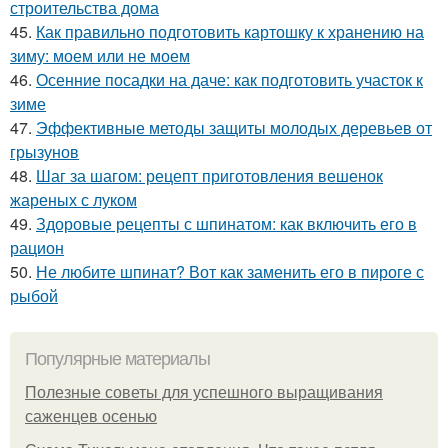
строительства дома
45.
Как правильно подготовить картошку к хранению на
зиму: моем или не моем
46.
Осенние посадки на даче: как подготовить участок к
зиме
47.
Эффективные методы защиты молодых деревьев от
грызунов
48.
Шаг за шагом: рецепт приготовления вешенок
жареных с луком
49.
Здоровые рецепты с шпинатом: как включить его в
рацион
50.
Не любите шпинат? Вот как заменить его в пироге с
рыбой
Популярные материалы
Полезные советы для успешного выращивания
саженцев осенью