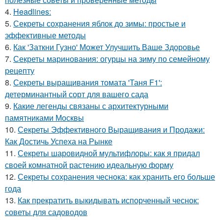
4.
Headlines:
5.
Секреты сохранения яблок до зимы: простые и
эффективные методы
6.
Как 'Заткни Гузно' Может Улучшить Ваше Здоровье
7.
Секреты маринования: огурцы на зиму по семейному
рецепту
8.
Секреты выращивания томата 'Таня F1':
детерминантный сорт для вашего сада
9.
Какие легенды связаны с архитектурными
памятниками Москвы
10.
Секреты Эффективного Выращивания и Продажи:
Как Достичь Успеха на Рынке
11.
Секреты шаровидной мультифлоры: как я придал
своей комнатной растению идеальную форму
12.
Секреты сохранения чеснока: как хранить его больше
года
13.
Как прекратить выкидывать испорченный чеснок:
советы для садоводов