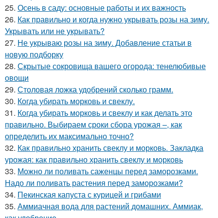
25.
Осень в саду: основные работы и их важность
26.
Как правильно и когда нужно укрывать розы на зиму.
Укрывать или не укрывать?
27.
Не укрываю розы на зиму. Добавление статьи в
новую подборку
28.
Скрытые сокровища вашего огорода: тенелюбивые
овощи
29.
Столовая ложка удобрений сколько грамм.
30.
Когда убирать морковь и свеклу.
31.
Когда убирать морковь и свеклу и как делать это
правильно. Выбираем сроки сбора урожая –, как
определить их максимально точно?
32.
Как правильно хранить свеклу и морковь. Закладка
урожая: как правильно хранить свеклу и морковь
33.
Можно ли поливать саженцы перед заморозками.
Надо ли поливать растения перед заморозками?
34.
Пекинская капуста с курицей и грибами
35.
Аммиачная вода для растений домашних. Аммиак,
как удобрение