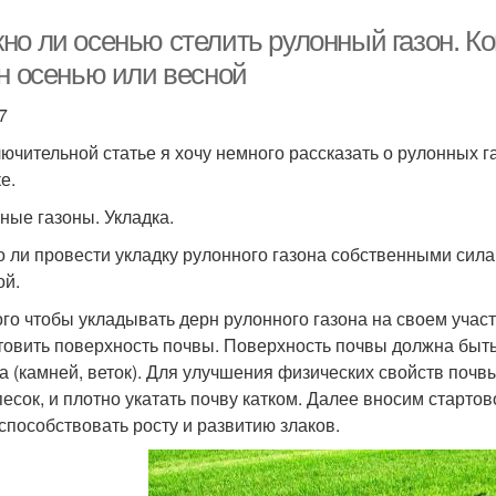
но ли осенью стелить рулонный газон. К
он осенью или весной
7
лючительной статье я хочу немного рассказать о рулонных г
е.
ные газоны. Укладка.
 ли провести укладку рулонного газона собственными сила
ой.
ого чтобы укладывать дерн рулонного газона на своем учас
товить поверхность почвы. Поверхность почвы должна быть
а (камней, веток). Для улучшения физических свойств почв
песок, и плотно укатать почву катком. Далее вносим старт
 способствовать росту и развитию злаков.