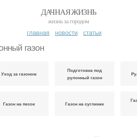
ДАЧНАЯ ЖИЗНЬ
жизнь за городом
главная
новости
статьи
онный газон
Подготовка под
Уход за газоном
Ру
рулонный газон
Га
Газон на песок
Газон на суглинке
Скарификатор для
быкновенный газон
Верти