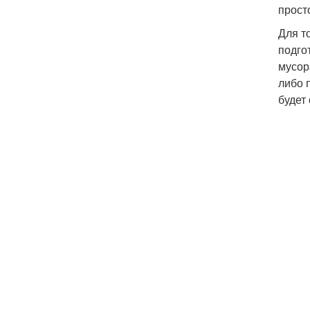
прост
Для т
подго
мусор
либо 
будет