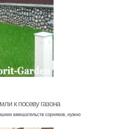
мли к посеву газона
лишних вмешательств сорняков, нужно