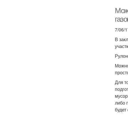
Мож
газ
7/06/1
В зак
участк
Рулон
Можно
прост
Для т
подго
мусор
либо 
будет