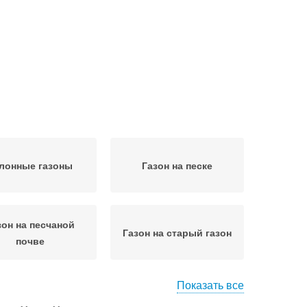
лонные газоны
Газон на песке
зон на песчаной
Газон на старый газон
почве
Показать все
куттер для газона
Партерный газон