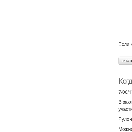
Если 
читат
Ког
7/06/1
В зак
участк
Рулон
Можно