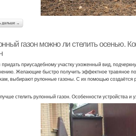
ь дальше →
онный газон можно ли стелить осенью. К
н
 придать приусадебному участку ухоженный вид, подчеркну
нению. Желающие быстро получить эффектное травяное по
кам, выбирают рулонные газоны. С их помощью создаётся р
 лучше стелить рулонный газон. Особенности устройства и у