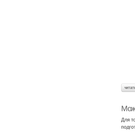
читат
Можн
Для т
подго