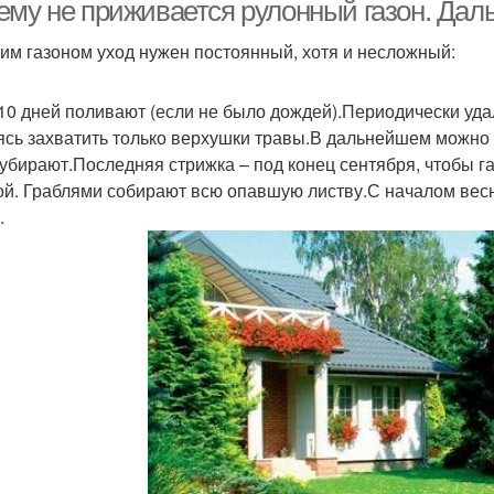
газона
ему не приживается рулонный газон. Дал
ким газоном уход нужен постоянный, хотя и несложный:
Английские газоны
Искусственный газон
в 10 дней поливают (если не было дождей).Периодически удал
ясь захватить только верхушки травы.В дальнейшем можно
 убирают.Последняя стрижка – под конец сентября, чтобы г
ой. Граблями собирают всю опавшую листву.С началом вес
.