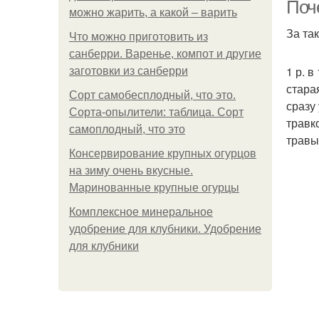
Поч
можно жарить, а какой – варить
За та
Что можно приготовить из
санберри. Варенье, компот и другие
1 р. 
заготовки из санберри
стара
Сорт самобесплодный, что это.
сразу
Сорта-опылители: таблица. Сорт
травк
самоплодный, что это
травы
Консервирование крупных огурцов
на зиму очень вкусные.
Маринованные крупные огурцы
Комплексное минеральное
удобрение для клубники. Удобрение
для клубники