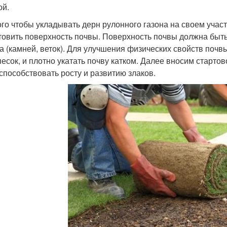
ой.
ого чтобы укладывать дерн рулонного газона на своем учас
товить поверхность почвы. Поверхность почвы должна быть
а (камней, веток). Для улучшения физических свойств почв
песок, и плотно укатать почву катком. Далее вносим старт
 способствовать росту и развитию злаков.