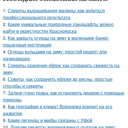
1.
Секреты выращивания малины: как добиться
профессионального результата
2.
Какие уникальные природные ландшафты можно
найти в окрестностях Красноярска
3.
Как закрыть огурцы на зиму в маленькие банки:
пошаговая инструкция
4.
Огурцы кольцами на зиму: простой рецепт для
начинающих
5.
Секреты хранения яблок: как сохранить свежесть на
зиму
6.
Советы, как сохранить яблоки до весны: простые
способы и секреты
7.
Заткни гузно трава: как остановить диарею с помощью
природы
8.
Как география и климат Воронежа влияют на его
развитие
9.
Какие легенды и мифы связаны с Уфой
10.
Лучшие рецепты маринованных огурцов на зиму: