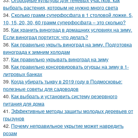
33.
Огородные культуры для теневых участков: как
выбрать растения, которым не нужно много света
34.
Сколько грамм суперфосфата в 1 столовой ложке. 5,
10, 15, 20, 30, 60 грамм суперфосфата – это сколько?
35.
Как хранить виноград в домашних условиях на зиму.
Если виноград портится: что делать?
36.
Как правильно укрыть виноград на зиму. Подготовка
винограда к зимним холодам
37.
Как правильно укрывать виноград на зиму
38.
Как правильно консервировать огурцы на зиму в 1-
литровых банках
39.
Когда убирать тыкву в 2019 году в Подмосковье:
полезные советы для садоводов
40.
Как выбрать и установить систему резервного
питания для дома
41.
Эффективные методы защиты молодых деревьев от
грызунов
42.
Почему неправильное укрытие может навредить
розам