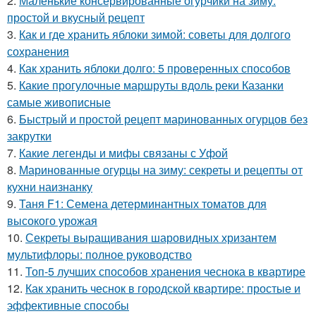
2.
Маленькие консервированные огурчики на зиму:
простой и вкусный рецепт
3.
Как и где хранить яблоки зимой: советы для долгого
сохранения
4.
Как хранить яблоки долго: 5 проверенных способов
5.
Какие прогулочные маршруты вдоль реки Казанки
самые живописные
6.
Быстрый и простой рецепт маринованных огурцов без
закрутки
7.
Какие легенды и мифы связаны с Уфой
8.
Маринованные огурцы на зиму: секреты и рецепты от
кухни наизнанку
9.
Таня F1: Семена детерминантных томатов для
высокого урожая
10.
Секреты выращивания шаровидных хризантем
мультифлоры: полное руководство
11.
Топ-5 лучших способов хранения чеснока в квартире
12.
Как хранить чеснок в городской квартире: простые и
эффективные способы