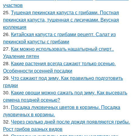
участков
25.
Тушеная пекинская капуста с грибами. Постная
пекинская капуста, тушенная с лисичками. Вкусная
коллекция
26.
Китайская капуста с грибами рецепт. Салат из
пекинской капусты с грибами
27.
Как можно использовать нашатырный спирт..
Удаление пятен
28.
Какие растения всегда сажают только осенью.
Особенности осенней посадки
29.
Что сажают под зиму. Как правильно подготовить
грядки
30.
Какие овощи можно сажать под зиму. Как высевать
семена поздней осенью?
31.
Посадка луковичных цветов в корзины. Посадка
луковичных в корзины.
32.
Через сколько дней после дождя появляются грибы.
Рост грибов разных видов