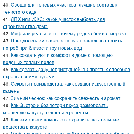
40.
Овощи для теневых участков: лучшие сорта для
тенистого сада
41.
ЛПХ или ИЖС: какой участок выбрать для
строительства дома
42.
Миф или реальность: почему редька боится мороза
43.
Преодолеваем сложности: как правильно строить
погреб при близости грунтовых вод
44.
Как создать уют и комфорт в доме с помощью
водяных теплых полов
45.
Как сделать дачу неприступной: 10 простых способов
охраны своими руками
46.
Секреты производства: как создают искусственный
камень
47.
Зимний чеснок: как сохранить свежесть и аромат
48.
Как быстро и без потери вкуса разморозить
квашеную капусту: секреты и рецепты
49.
Как заморозки помогают сохранить питательные
вещества в капусте
50.
Миф или реальность: откройте тайну ложного белого