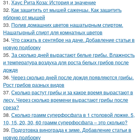
31.
Хаус Рита Коза: История и значение
32.
Как защитить от мышей саженцы. Как защитить
яблоню от мышей
33.
Полив домашних цветов нашатырным спиртом.
Нашатырный спирт для комнатных цветов
34.
Что сажать в сентябре на даче. Добавление статьи в
новую подборку
35.
За сколько дней вырастают белые грибы. Влажность
и температура воздуха для роста белых грибов после
дождя
36.
Через сколько дней после дождя появляются грибы.
Рост грибов разных видов
37.
Сколько растут грибы и за какое время вырастают в
лесу. Через сколько времени вырастают грибы после
среза?
38.
Сколько грамм суперфосфата в 1 столовой ложке. 5,
10, 15, 20, 30, 60 грамм суперфосфата – это сколько?
39.
Подготовка винограда к зиме. Добавление статьи в
новую подборку