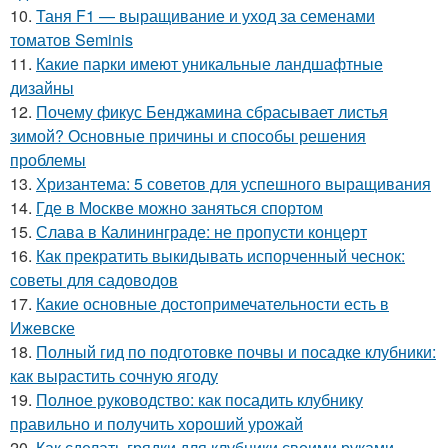
10.
Таня F1 — выращивание и уход за семенами
томатов Seminis
11.
Какие парки имеют уникальные ландшафтные
дизайны
12.
Почему фикус Бенджамина сбрасывает листья
зимой? Основные причины и способы решения
проблемы
13.
Хризантема: 5 советов для успешного выращивания
14.
Где в Москве можно заняться спортом
15.
Слава в Калининграде: не пропусти концерт
16.
Как прекратить выкидывать испорченный чеснок:
советы для садоводов
17.
Какие основные достопримечательности есть в
Ижевске
18.
Полный гид по подготовке почвы и посадке клубники:
как вырастить сочную ягоду
19.
Полное руководство: как посадить клубнику
правильно и получить хороший урожай
20.
Как сделать грядки для клубники своими руками