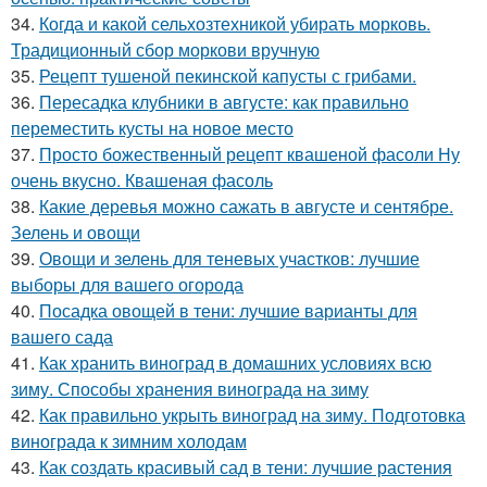
34.
Когда и какой сельхозтехникой убирать морковь.
Традиционный сбор моркови вручную
35.
Рецепт тушеной пекинской капусты с грибами.
36.
Пересадка клубники в августе: как правильно
переместить кусты на новое место
37.
Просто божественный рецепт квашеной фасоли Ну
очень вкусно. Квашеная фасоль
38.
Какие деревья можно сажать в августе и сентябре.
Зелень и овощи
39.
Овощи и зелень для теневых участков: лучшие
выборы для вашего огорода
40.
Посадка овощей в тени: лучшие варианты для
вашего сада
41.
Как хранить виноград в домашних условиях всю
зиму. Способы хранения винограда на зиму
42.
Как правильно укрыть виноград на зиму. Подготовка
винограда к зимним холодам
43.
Как создать красивый сад в тени: лучшие растения