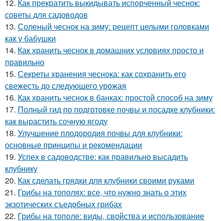
12.
Как прекратить выкидывать испорченный чеснок:
советы для садоводов
13.
Соленый чеснок на зиму: рецепт целыми головками
как у бабушки
14.
Как хранить чеснок в домашних условиях просто и
правильно
15.
Секреты хранения чеснока: как сохранить его
свежесть до следующего урожая
16.
Как хранить чеснок в банках: простой способ на зиму
17.
Полный гид по подготовке почвы и посадке клубники:
как вырастить сочную ягоду
18.
Улучшение плодородия почвы для клубники:
основные принципы и рекомендации
19.
Успех в садоводстве: как правильно высадить
клубнику
20.
Как сделать грядки для клубники своими руками
21.
Грибы на тополях: все, что нужно знать о этих
экзотических съедобных грибах
22.
Грибы на тополе: виды, свойства и использование