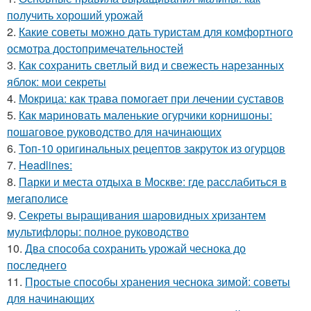
получить хороший урожай
2.
Какие советы можно дать туристам для комфортного
осмотра достопримечательностей
3.
Как сохранить светлый вид и свежесть нарезанных
яблок: мои секреты
4.
Мокрица: как трава помогает при лечении суставов
5.
Как мариновать маленькие огурчики корнишоны:
пошаговое руководство для начинающих
6.
Топ-10 оригинальных рецептов закруток из огурцов
7.
Headlines:
8.
Парки и места отдыха в Москве: где расслабиться в
мегаполисе
9.
Секреты выращивания шаровидных хризантем
мультифлоры: полное руководство
10.
Два способа сохранить урожай чеснока до
последнего
11.
Простые способы хранения чеснока зимой: советы
для начинающих