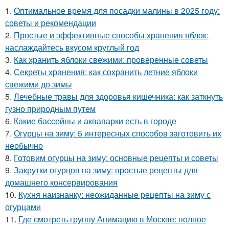
1.
Оптимальное время для посадки малины в 2025 году:
советы и рекомендации
2.
Простые и эффективные способы хранения яблок:
наслаждайтесь вкусом круглый год
3.
Как хранить яблоки свежими: проверенные советы
4.
Секреты хранения: как сохранить летние яблоки
свежими до зимы
5.
Лечебные травы для здоровья кишечника: как заткнуть
гузно природным путем
6.
Какие бассейны и аквапарки есть в городе
7.
Огурцы на зиму: 5 интересных способов заготовить их
необычно
8.
Готовим огурцы на зиму: основные рецепты и советы
9.
Закрутки огурцов на зиму: простые рецепты для
домашнего консервирования
10.
Кухня наизнанку: неожиданные рецепты на зиму с
огурцами
11.
Где смотреть группу Анимацию в Москве: полное