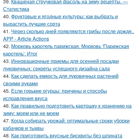
39.
Квашеная стручковая фасоль на зиму рецепты. —
Статистика
40.
Фруктовые и ягодные культуры: как выбрать и
вырастить лучшие сорта
41.
Через сколько дней появляются грибы после дождя..
APP - Article Actions
42.
Морковь каротель парижская. Морковь 'Парижская
каротель'. Итог
43.
Инновационные приемы для осенней посадки
луковичных: секреты успешного дизайна сада
44.
Как сделать емкость для луковичных растений
своими руками
45.
Если горькие огурцы: причины и способы
исправления вкуса
46.
Как правильно подготовить картошку к хранению на
зиму: моем или не моем
47.
Когда собирать урожай: оптимальные сроки уборки
кабачков и тыквы
48.
Как приготовить вкусные бисквиты без шпината