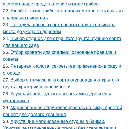
изменит ваше представление о мире грибов
22.
Узнайте, какие грибы на тополях можно есть и как их
правильно выбирать
23.
Посадила яблоню сорта белый налив: от выбора
места до ухода за деревом
24.
Выбор огурцов для открытого грунта: лучшие сорта
для вашего сада
25.
Отбор кровати для спальни: основные правила и
советы
26.
Янтарная кислота: секреты ее применения в саду и
огороде
27.
Выбор оптимального сорта огурцов для открытого
грунта: критерии выносливости
28.
Улучшай свой сад: основы посадки деревьев и
кустарников
29.
Маринованная стручковая фасоль на зиму: простой
рецепт для долгого хранения
30.
Хрустящие маринованные огурцы в банках.
Хрустящие маринованные огурцы без стерилизации