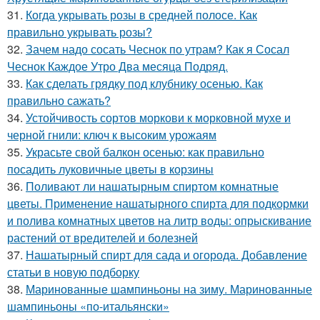
31.
Когда укрывать розы в средней полосе. Как
правильно укрывать розы?
32.
Зачем надо сосать Чеснок по утрам? Как я Сосал
Чеснок Каждое Утро Два месяца Подряд.
33.
Как сделать грядку под клубнику осенью. Как
правильно сажать?
34.
Устойчивость сортов моркови к морковной мухе и
черной гнили: ключ к высоким урожаям
35.
Украсьте свой балкон осенью: как правильно
посадить луковичные цветы в корзины
36.
Поливают ли нашатырным спиртом комнатные
цветы. Применение нашатырного спирта для подкормки
и полива комнатных цветов на литр воды: опрыскивание
растений от вредителей и болезней
37.
Нашатырный спирт для сада и огорода. Добавление
статьи в новую подборку
38.
Маринованные шампиньоны на зиму. Маринованные
шампиньоны «по-итальянски»