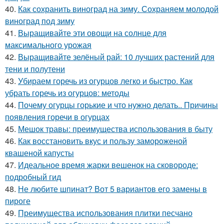
40.
Как сохранить виноград на зиму. Сохраняем молодой
виноград под зиму
41.
Выращивайте эти овощи на солнце для
максимального урожая
42.
Выращивайте зелёный рай: 10 лучших растений для
тени и полутени
43.
Убираем горечь из огурцов легко и быстро. Как
убрать горечь из огурцов: методы
44.
Почему огурцы горькие и что нужно делать.. Причины
появления горечи в огурцах
45.
Мешок травы: преимущества использования в быту
46.
Как восстановить вкус и пользу замороженой
квашеной капусты
47.
Идеальное время жарки вешенок на сковороде:
подробный гид
48.
Не любите шпинат? Вот 5 вариантов его замены в
пироге
49.
Преимущества использования плитки песчано