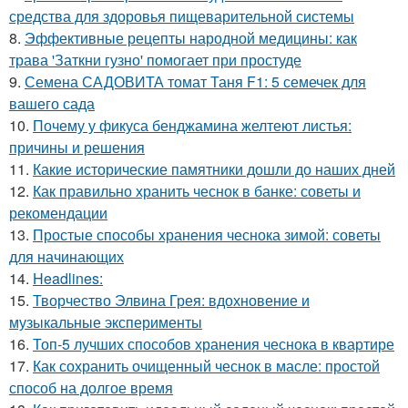
средства для здоровья пищеварительной системы
8.
Эффективные рецепты народной медицины: как
трава 'Заткни гузно' помогает при простуде
9.
Семена САДОВИТА томат Таня F1: 5 семечек для
вашего сада
10.
Почему у фикуса бенджамина желтеют листья:
причины и решения
11.
Какие исторические памятники дошли до наших дней
12.
Как правильно хранить чеснок в банке: советы и
рекомендации
13.
Простые способы хранения чеснока зимой: советы
для начинающих
14.
Headlines:
15.
Творчество Элвина Грея: вдохновение и
музыкальные эксперименты
16.
Топ-5 лучших способов хранения чеснока в квартире
17.
Как сохранить очищенный чеснок в масле: простой
способ на долгое время