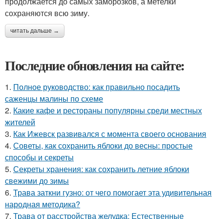
продолжается до самых заморозков, а метелки
сохраняются всю зиму.
читать дальше →
Последние обновления на сайте:
1.
Полное руководство: как правильно посадить
саженцы малины по схеме
2.
Какие кафе и рестораны популярны среди местных
жителей
3.
Как Ижевск развивался с момента своего основания
4.
Советы, как сохранить яблоки до весны: простые
способы и секреты
5.
Секреты хранения: как сохранить летние яблоки
свежими до зимы
6.
Трава заткни гузно: от чего помогает эта удивительная
народная методика?
7.
Трава от расстройства желудка: Естественные