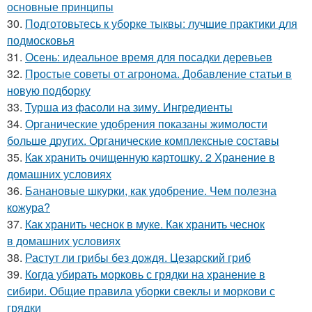
основные принципы
30.
Подготовьтесь к уборке тыквы: лучшие практики для
подмосковья
31.
Осень: идеальное время для посадки деревьев
32.
Простые советы от агронома. Добавление статьи в
новую подборку
33.
Турша из фасоли на зиму. Ингредиенты
34.
Органические удобрения показаны жимолости
больше других. Органические комплексные составы
35.
Как хранить очищенную картошку. 2 Хранение в
домашних условиях
36.
Банановые шкурки, как удобрение. Чем полезна
кожура?
37.
Как хранить чеснок в муке. Как хранить чеснок
в домашних условиях
38.
Растут ли грибы без дождя. Цезарский гриб
39.
Когда убирать морковь с грядки на хранение в
сибири. Общие правила уборки свеклы и моркови с
грядки