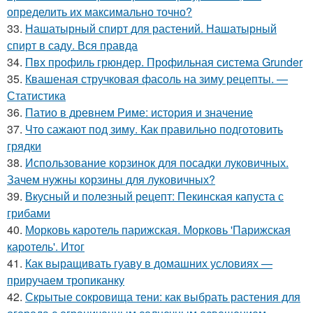
определить их максимально точно?
33.
Нашатырный спирт для растений. Нашатырный
спирт в саду. Вся правда
34.
Пвх профиль грюндер. Профильная система Grunder
35.
Квашеная стручковая фасоль на зиму рецепты. —
Статистика
36.
Патио в древнем Риме: история и значение
37.
Что сажают под зиму. Как правильно подготовить
грядки
38.
Использование корзинок для посадки луковичных.
Зачем нужны корзины для луковичных?
39.
Вкусный и полезный рецепт: Пекинская капуста с
грибами
40.
Морковь каротель парижская. Морковь 'Парижская
каротель'. Итог
41.
Как выращивать гуаву в домашних условиях —
приручаем тропиканку
42.
Скрытые сокровища тени: как выбрать растения для