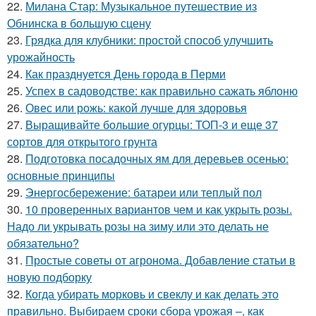
22.
Милана Стар: Музыкальное путешествие из
Обнинска в большую сцену
23.
Грядка для клубники: простой способ улучшить
урожайность
24.
Как празднуется День города в Перми
25.
Успех в садоводстве: как правильно сажать яблоню
26.
Овес или рожь: какой лучше для здоровья
27.
Выращивайте большие огурцы: ТОП-3 и еще 37
сортов для открытого грунта
28.
Подготовка посадочных ям для деревьев осенью:
основные принципы
29.
Энергосбережение: батареи или теплый пол
30.
10 проверенных вариантов чем и как укрыть розы.
Надо ли укрывать розы на зиму или это делать не
обязательно?
31.
Простые советы от агронома. Добавление статьи в
новую подборку
32.
Когда убирать морковь и свеклу и как делать это
правильно. Выбираем сроки сбора урожая –, как