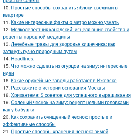
простые советы
10.
Простые способы сохранить яблоки свежими в
квартире
11.
Какие интересные факты о метро можно узнать
12.
Мелколепестник канадский: исцеляющие свойства и
рецепты народной медицины
13.
Лечебные травы для здоровья кишечника: как
заткнуть гузно природным путем
14.
Headlines:
15.
Что можно сделать из огурцов на зиму: интересные
идеи
16.
Какие оружейные заводы работают в Ижевске
17.
Расскажите о истории основания Москвы
18.
Хризантема: 5 советов для успешного выращивания
19.
Соленый чеснок на зиму: рецепт целыми головками
как у бабушки
20.
Как сохранить очищенный чеснок: простые и
эффективные способы
21.
Простые способы хранения чеснока зимой