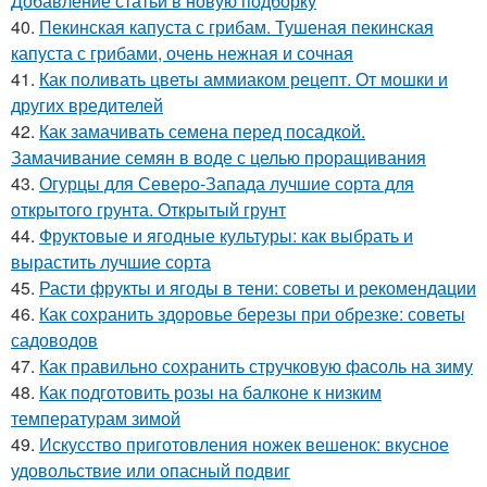
Добавление статьи в новую подборку
40.
Пекинская капуста с грибам. Тушеная пекинская
капуста с грибами, очень нежная и сочная
41.
Как поливать цветы аммиаком рецепт. От мошки и
других вредителей
42.
Как замачивать семена перед посадкой.
Замачивание семян в воде с целью проращивания
43.
Огурцы для Северо-Запада лучшие сорта для
открытого грунта. Открытый грунт
44.
Фруктовые и ягодные культуры: как выбрать и
вырастить лучшие сорта
45.
Расти фрукты и ягоды в тени: советы и рекомендации
46.
Как сохранить здоровье березы при обрезке: советы
садоводов
47.
Как правильно сохранить стручковую фасоль на зиму
48.
Как подготовить розы на балконе к низким
температурам зимой
49.
Искусство приготовления ножек вешенок: вкусное
удовольствие или опасный подвиг