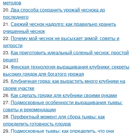
методов
20.
Два способа сохранить урожай чеснока до
последнего
21.
Свежий чеснок надолго: как правильно хранить
очищенный чеснок
22.
Почему мой чеснок не высыхает зимой: советы и
хитрости
23.
Как приготовить идеальный соленый чеснок: простой
рецепт
24.
Финская технология выращивания клубники: секреты
высоких грядок для богатого урожая
25.
Клубничная горка: как вырастить много клубники на
своем участке
26.
Как сделать грядки для клубники своими руками
27.
Подмосковные особенности выращивания тыквы:
советы и рекомендации
28.
Перфектный момент для сбора тыквы: как
определить готовность плодов
29.
Подмосковные тыквы: как определить, что они