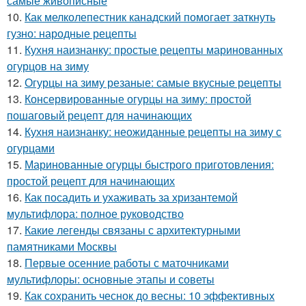
самые живописные
10.
Как мелколепестник канадский помогает заткнуть
гузно: народные рецепты
11.
Кухня наизнанку: простые рецепты маринованных
огурцов на зиму
12.
Огурцы на зиму резаные: самые вкусные рецепты
13.
Консервированные огурцы на зиму: простой
пошаговый рецепт для начинающих
14.
Кухня наизнанку: неожиданные рецепты на зиму с
огурцами
15.
Маринованные огурцы быстрого приготовления:
простой рецепт для начинающих
16.
Как посадить и ухаживать за хризантемой
мультифлора: полное руководство
17.
Какие легенды связаны с архитектурными
памятниками Москвы
18.
Первые осенние работы с маточниками
мультифлоры: основные этапы и советы
19.
Как сохранить чеснок до весны: 10 эффективных