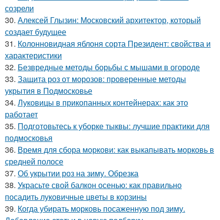
созрели
30.
Алексей Глызин: Московский архитектор, который
создает будущее
31.
Колонновидная яблоня сорта Президент: свойства и
характеристики
32.
Безвредные методы борьбы с мышами в огороде
33.
Защита роз от морозов: проверенные методы
укрытия в Подмосковье
34.
Луковицы в прикопанных контейнерах: как это
работает
35.
Подготовьтесь к уборке тыквы: лучшие практики для
подмосковья
36.
Время для сбора моркови: как выкапывать морковь в
средней полосе
37.
Об укрытии роз на зиму. Обрезка
38.
Украсьте свой балкон осенью: как правильно
посадить луковичные цветы в корзины
39.
Когда убирать морковь посаженную под зиму.