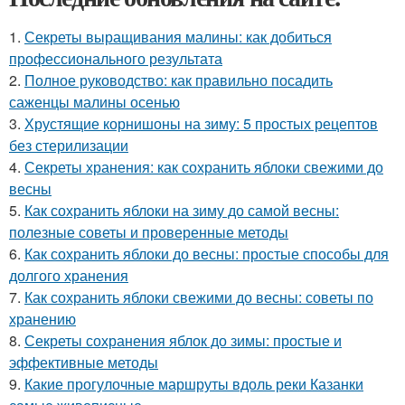
1.
Секреты выращивания малины: как добиться
профессионального результата
2.
Полное руководство: как правильно посадить
саженцы малины осенью
3.
Хрустящие корнишоны на зиму: 5 простых рецептов
без стерилизации
4.
Секреты хранения: как сохранить яблоки свежими до
весны
5.
Как сохранить яблоки на зиму до самой весны:
полезные советы и проверенные методы
6.
Как сохранить яблоки до весны: простые способы для
долгого хранения
7.
Как сохранить яблоки свежими до весны: советы по
хранению
8.
Секреты сохранения яблок до зимы: простые и
эффективные методы
9.
Какие прогулочные маршруты вдоль реки Казанки