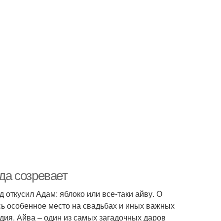
гда созревает
 откусил Адам: яблоко или все-таки айву. О
ь особенное место на свадьбах и иных важных
дия. Айва – один из самых загадочных даров