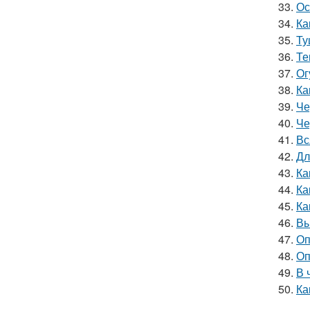
33.
Ос
34.
Ка
35.
Ту
36.
Те
37.
Ог
38.
Ка
39.
Че
40.
Че
41.
Вс
42.
Дл
43.
Ка
44.
Ка
45.
Ка
46.
Вы
47.
Оп
48.
Оп
49.
В 
50.
Ка