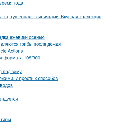
время года
уста, тушенная с лисичками. Вкусная коллекция
адка ежевики осенью
являются грибы после дождя
cle Actions
ия формата 108/300
д под зиму
вежими. 7 простых способов
оводов
ендуется
ртиры