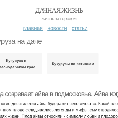
ДАЧНАЯ ЖИЗНЬ
жизнь за городом
главная
новости
статьи
уруза на даче
Кукуруза в
Кукурузы по регионам
раснодарском крае
а созревает айва в подмосковье. Айва ко
ногие десятилетия айва будоражит человечество: Какой плод
инном плоде складывались легенды и мифы, ему отводилос
иях жизни. Плод айвы относили к символу любви и плодоро