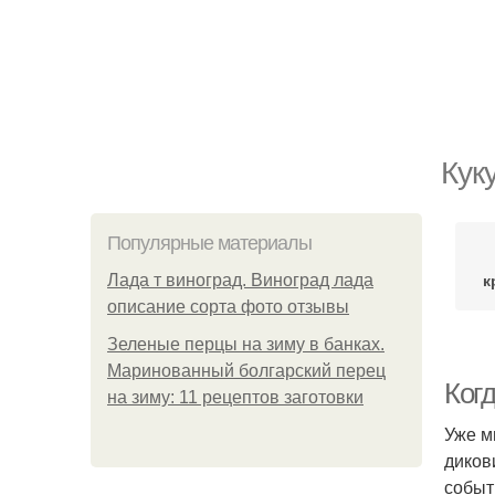
Кук
Популярные материалы
к
Лада т виноград. Виноград лада
описание сорта фото отзывы
Зеленые перцы на зиму в банках.
Маринованный болгарский перец
Когд
на зиму: 11 рецептов заготовки
Уже м
диков
событ