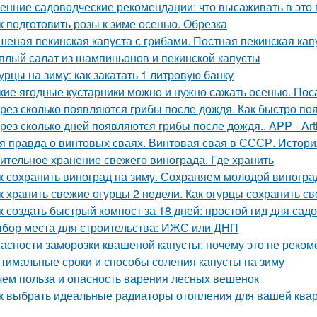
енние садоводческие рекомендации: что высаживать в это 
к подготовить розы к зиме осенью. Обрезка
шеная пекинская капуста с грибами. Постная пекинская кап
плый салат из шампиньонов и пекинской капусты
урцы на зиму: как закатать 1 литровую банку
кие ягодные кустарники можно и нужно сажать осенью. Пос
рез сколько появляются грибы после дождя. Как быстро по
рез сколько дней появляются грибы после дождя.. APP - Arti
я правда о винтовых сваях. Винтовая свая в СССР. Истор
ительное хранение свежего винограда. Где хранить
к сохранить виноград на зиму. Сохраняем молодой виногра
к хранить свежие огурцы 2 недели. Как огурцы сохранить с
к создать быстрый компост за 18 дней: простой гид для сад
бор места для строительства: ИЖС или ДНП
асности заморозки квашеной капусты: почему это не реком
тимальные сроки и способы соления капусты на зиму
чем польза и опасность варения лесных вешенок
к выбрать идеальные радиаторы отопления для вашей ква