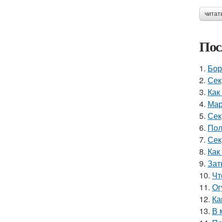
читат
Пос
1.
Бор
2.
Сек
3.
Как
4.
Мар
5.
Сек
6.
Пол
7.
Сек
8.
Как
9.
Зат
10.
Чт
11.
Ог
12.
Ка
13.
В 