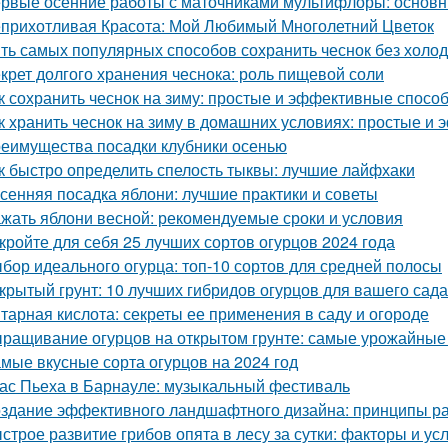
рвые осенние работы с маточниками мультифлоры: основн
прихотливая Красота: Мой Любимый Многолетний Цветок
ть самых популярных способов сохранить чеснок без холо
крет долгого хранения чеснока: роль пищевой соли
к сохранить чеснок на зиму: простые и эффективные спосо
к хранить чеснок на зиму в домашних условиях: простые и
еимущества посадки клубники осенью
к быстро определить спелость тыквы: лучшие лайфхаки
сенняя посадка яблони: лучшие практики и советы
жать яблони весной: рекомендуемые сроки и условия
кройте для себя 25 лучших сортов огурцов 2024 года
бор идеального огурца: топ-10 сортов для средней полосы
крытый грунт: 10 лучших гибридов огурцов для вашего сада
тарная кислота: секреты ее применения в саду и огороде
ращивание огурцов на открытом грунте: самые урожайные
мые вкусные сорта огурцов на 2024 год
ас Пьеха в Барнауле: музыкальный фестиваль
здание эффективного ландшафтного дизайна: принципы ра
строе развитие грибов опята в лесу за сутки: факторы и ус