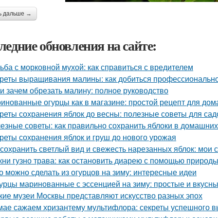
ь дальше →
ледние обновления на сайте:
ьба с морковной мухой: как справиться с вредителем
реты выращивания малины: как добиться профессионально
 и зачем обрезать малину: полное руководство
инованные огурцы как в магазине: простой рецепт для дом
реты сохранения яблок до весны: полезные советы для са
езные советы: как правильно сохранить яблоки в домашних
реты сохранения яблок и груш до нового урожая
 сохранить светлый вид и свежесть нарезанных яблок: мои 
кни гузно трава: как остановить диарею с помощью природ
о можно сделать из огурцов на зиму: интересные идеи
урцы маринованные с эссенцией на зиму: простые и вкусн
кие музеи Москвы представляют искусство разных эпох
мае сажаем хризантему мультифлора: секреты успешного 