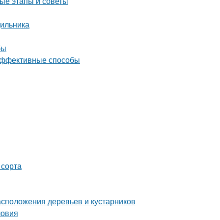
ые этапы и советы
дильника
бы
 эффективные способы
 сорта
сположения деревьев и кустарников
ловия