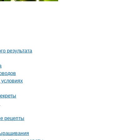
го результата
а
доводов
 условиях
секреты
ы
ые рецепты
выращивания