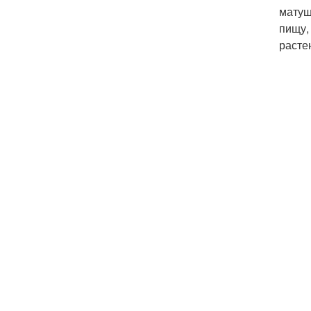
матуш
пищу,
расте