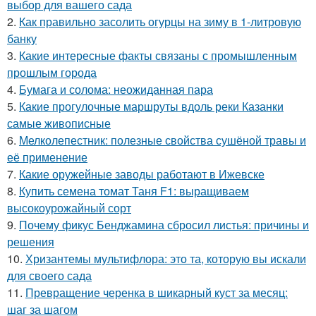
выбор для вашего сада
2.
Как правильно засолить огурцы на зиму в 1-литровую
банку
3.
Какие интересные факты связаны с промышленным
прошлым города
4.
Бумага и солома: неожиданная пара
5.
Какие прогулочные маршруты вдоль реки Казанки
самые живописные
6.
Мелколепестник: полезные свойства сушёной травы и
её применение
7.
Какие оружейные заводы работают в Ижевске
8.
Купить семена томат Таня F1: выращиваем
высокоурожайный сорт
9.
Почему фикус Бенджамина сбросил листья: причины и
решения
10.
Хризантемы мультифлора: это та, которую вы искали
для своего сада
11.
Превращение черенка в шикарный куст за месяц:
шаг за шагом