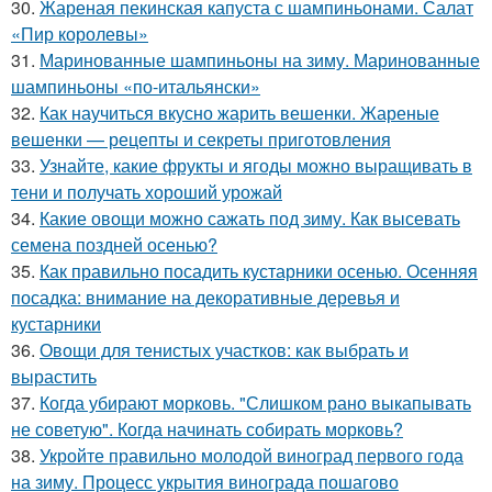
30.
Жареная пекинская капуста с шампиньонами. Салат
«Пир королевы»
31.
Маринованные шампиньоны на зиму. Маринованные
шампиньоны «по-итальянски»
32.
Как научиться вкусно жарить вешенки. Жареные
вешенки — рецепты и секреты приготовления
33.
Узнайте, какие фрукты и ягоды можно выращивать в
тени и получать хороший урожай
34.
Какие овощи можно сажать под зиму. Как высевать
семена поздней осенью?
35.
Как правильно посадить кустарники осенью. Осенняя
посадка: внимание на декоративные деревья и
кустарники
36.
Овощи для тенистых участков: как выбрать и
вырастить
37.
Когда убирают морковь. "Слишком рано выкапывать
не советую". Когда начинать собирать морковь?
38.
Укройте правильно молодой виноград первого года
на зиму. Процесс укрытия винограда пошагово