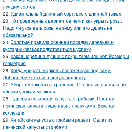
лучших сортов
22.
Удивительный длинный сорт: все о длинной тыкве
23.
10 проверенных вариантов чем и как укрыть розы.
Надо ли укрывать розы на зиму или это делать не
обязательно?
24.
Золотые правила осенней посадки деревьев и
кустарников: как подготовиться к успеху
25.
Какая черепица лучше с покрытием или нет. Размер и
геометрия
26.
Когда убирать морковь посаженную под зиму.
Добавление статьи в новую подборку
27.
Уборка моркови на хранение. Основные правила по
уборки урожая моркови
28.
Тушеная пекинская капуста с грибами. Постная
пекинская капуста, тушенная с лисичками. Вкусная
коллекция
29.
Китайская капуста с грибами рецепт. Салат из
пекинской капусты с грибами