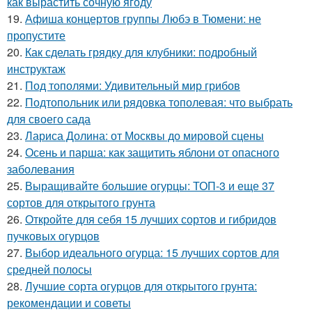
как вырастить сочную ягоду
19.
Афиша концертов группы Любэ в Тюмени: не
пропустите
20.
Как сделать грядку для клубники: подробный
инструктаж
21.
Под тополями: Удивительный мир грибов
22.
Подтопольник или рядовка тополевая: что выбрать
для своего сада
23.
Лариса Долина: от Москвы до мировой сцены
24.
Осень и парша: как защитить яблони от опасного
заболевания
25.
Выращивайте большие огурцы: ТОП-3 и еще 37
сортов для открытого грунта
26.
Откройте для себя 15 лучших сортов и гибридов
пучковых огурцов
27.
Выбор идеального огурца: 15 лучших сортов для
средней полосы
28.
Лучшие сорта огурцов для открытого грунта:
рекомендации и советы