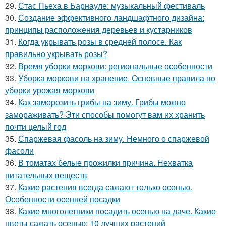
29.
Стас Пьеха в Барнауле: музыкальный фестиваль
30.
Создание эффективного ландшафтного дизайна:
принципы расположения деревьев и кустарников
31.
Когда укрывать розы в средней полосе. Как
правильно укрывать розы?
32.
Время уборки моркови: региональные особенности
33.
Уборка моркови на хранение. Основные правила по
уборки урожая моркови
34.
Как заморозить грибы на зиму. Грибы можно
замораживать? Эти способы помогут вам их хранить
почти целый год
35.
Спаржевая фасоль на зиму. Немного о спаржевой
фасоли
36.
В томатах белые прожилки причина. Нехватка
питательных веществ
37.
Какие растения всегда сажают только осенью.
Особенности осенней посадки
38.
Какие многолетники посадить осенью на даче. Какие
цветы сажать осенью: 10 лучших растений