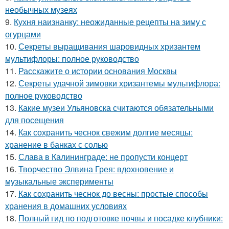
необычных музеях
9.
Кухня наизнанку: неожиданные рецепты на зиму с
огурцами
10.
Секреты выращивания шаровидных хризантем
мультифлоры: полное руководство
11.
Расскажите о истории основания Москвы
12.
Секреты удачной зимовки хризантемы мультифлора:
полное руководство
13.
Какие музеи Ульяновска считаются обязательными
для посещения
14.
Как сохранить чеснок свежим долгие месяцы:
хранение в банках с солью
15.
Слава в Калининграде: не пропусти концерт
16.
Творчество Элвина Грея: вдохновение и
музыкальные эксперименты
17.
Как сохранить чеснок до весны: простые способы
хранения в домашних условиях
18.
Полный гид по подготовке почвы и посадке клубники: