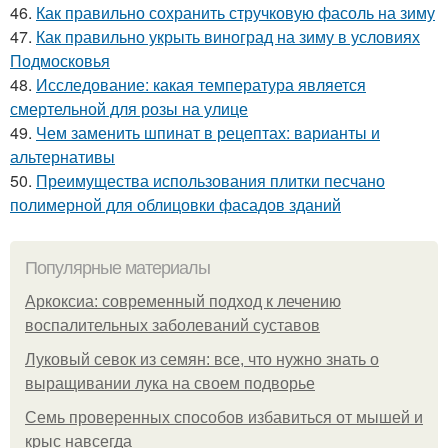
46.
Как правильно сохранить стручковую фасоль на зиму
47.
Как правильно укрыть виноград на зиму в условиях
Подмосковья
48.
Исследование: какая температура является
смертельной для розы на улице
49.
Чем заменить шпинат в рецептах: варианты и
альтернативы
50.
Преимущества использования плитки песчано
полимерной для облицовки фасадов зданий
Популярные материалы
Аркоксиа: современный подход к лечению
воспалительных заболеваний суставов
Луковый севок из семян: все, что нужно знать о
выращивании лука на своем подворье
Семь проверенных способов избавиться от мышей и
крыс навсегда