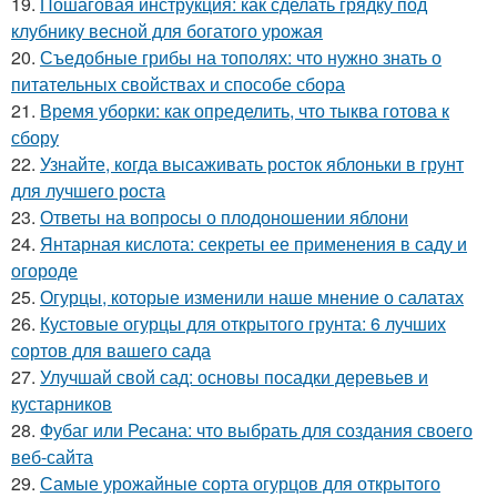
19.
Пошаговая инструкция: как сделать грядку под
клубнику весной для богатого урожая
20.
Съедобные грибы на тополях: что нужно знать о
питательных свойствах и способе сбора
21.
Время уборки: как определить, что тыква готова к
сбору
22.
Узнайте, когда высаживать росток яблоньки в грунт
для лучшего роста
23.
Ответы на вопросы о плодоношении яблони
24.
Янтарная кислота: секреты ее применения в саду и
огороде
25.
Огурцы, которые изменили наше мнение о салатах
26.
Кустовые огурцы для открытого грунта: 6 лучших
сортов для вашего сада
27.
Улучшай свой сад: основы посадки деревьев и
кустарников
28.
Фубаг или Ресана: что выбрать для создания своего
веб-сайта
29.
Самые урожайные сорта огурцов для открытого