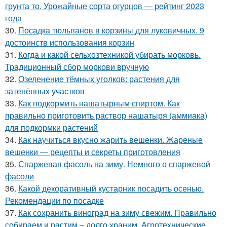
грунта то. Урожайные сорта огурцов — рейтинг 2023
года
30.
Посадка тюльпанов в корзины для луковичных. 9
достоинств использования корзин
31.
Когда и какой сельхозтехникой убирать морковь.
Традиционный сбор моркови вручную
32.
Озеленение тёмных уголков: растения для
затенённых участков
33.
Как подкормить нашатырным спиртом. Как
правильно приготовить раствор нашатыря (аммиака)
для подкормки растений
34.
Как научиться вкусно жарить вешенки. Жареные
вешенки — рецепты и секреты приготовления
35.
Спаржевая фасоль на зиму. Немного о спаржевой
фасоли
36.
Какой декоративный кустарник посадить осенью.
Рекомендации по посадке
37.
Как сохранить виноград на зиму свежим. Правильно
собираем и растим – долго храним. Агротехнические