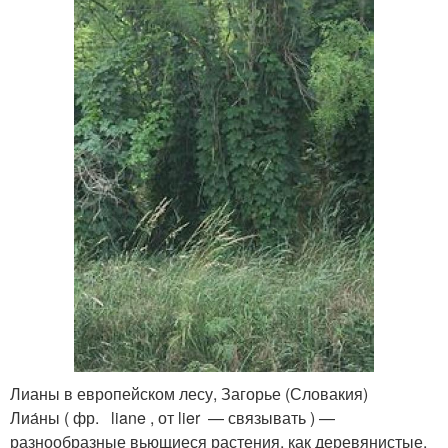
Лианы в европейском лесу, Загорье (Словакия)
Лиа́ны ( фр. liane , от lier — связывать ) —
разнообразные вьющиеся растения, как деревянистые,