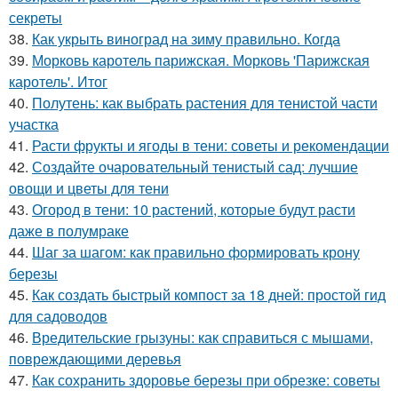
секреты
38.
Как укрыть виноград на зиму правильно. Когда
39.
Морковь каротель парижская. Морковь 'Парижская
каротель'. Итог
40.
Полутень: как выбрать растения для тенистой части
участка
41.
Расти фрукты и ягоды в тени: советы и рекомендации
42.
Создайте очаровательный тенистый сад: лучшие
овощи и цветы для тени
43.
Огород в тени: 10 растений, которые будут расти
даже в полумраке
44.
Шаг за шагом: как правильно формировать крону
березы
45.
Как создать быстрый компост за 18 дней: простой гид
для садоводов
46.
Вредительские грызуны: как справиться с мышами,
повреждающими деревья
47.
Как сохранить здоровье березы при обрезке: советы