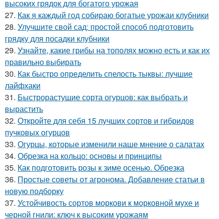
высоких грядок для богатого урожая
27.
Как я каждый год собираю богатые урожаи клубники
28.
Улучшите свой сад: простой способ подготовить
грядку для посадки клубники
29.
Узнайте, какие грибы на тополях можно есть и как их
правильно выбирать
30.
Как быстро определить спелость тыквы: лучшие
лайфхаки
31.
Быстрорастущие сорта огурцов: как выбрать и
вырастить
32.
Откройте для себя 15 лучших сортов и гибридов
пучковых огурцов
33.
Огурцы, которые изменили наше мнение о салатах
34.
Обрезка на кольцо: основы и принципы
35.
Как подготовить розы к зиме осенью. Обрезка
36.
Простые советы от агронома. Добавление статьи в
новую подборку
37.
Устойчивость сортов моркови к морковной мухе и
черной гнили: ключ к высоким урожаям