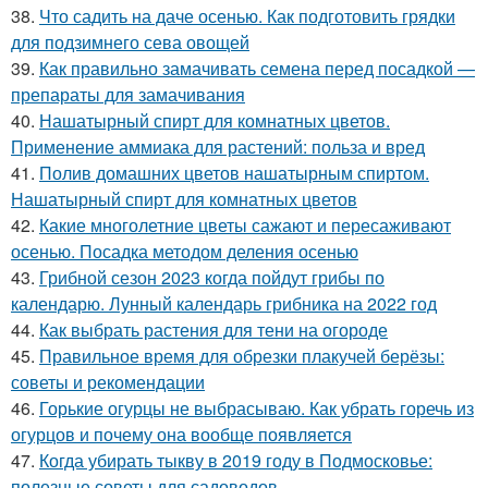
38.
Что садить на даче осенью. Как подготовить грядки
для подзимнего сева овощей
39.
Как правильно замачивать семена перед посадкой —
препараты для замачивания
40.
Нашатырный спирт для комнатных цветов.
Применение аммиака для растений: польза и вред
41.
Полив домашних цветов нашатырным спиртом.
Нашатырный спирт для комнатных цветов
42.
Какие многолетние цветы сажают и пересаживают
осенью. Посадка методом деления осенью
43.
Грибной сезон 2023 когда пойдут грибы по
календарю. Лунный календарь грибника на 2022 год
44.
Как выбрать растения для тени на огороде
45.
Правильное время для обрезки плакучей берёзы:
советы и рекомендации
46.
Горькие огурцы не выбрасываю. Как убрать горечь из
огурцов и почему она вообще появляется
47.
Когда убирать тыкву в 2019 году в Подмосковье:
полезные советы для садоводов