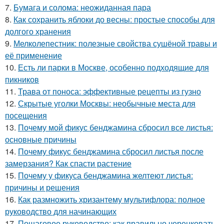
7.
Бумага и солома: неожиданная пара
8.
Как сохранить яблоки до весны: простые способы для
долгого хранения
9.
Мелколепестник: полезные свойства сушёной травы и
её применение
10.
Есть ли парки в Москве, особенно подходящие для
пикников
11.
Трава от поноса: эффективные рецепты из гузно
12.
Скрытые уголки Москвы: необычные места для
посещения
13.
Почему мой фикус бенджамина сбросил все листья:
основные причины
14.
Почему фикус бенджамина сбросил листья после
замерзания? Как спасти растение
15.
Почему у фикуса бенджамина желтеют листья:
причины и решения
16.
Как размножить хризантему мультифлора: полное
руководство для начинающих
17.
Пошаговое руководство: как правильно черенковать