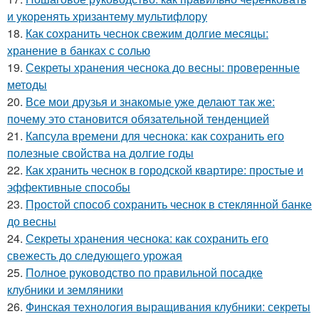
и укоренять хризантему мультифлору
18.
Как сохранить чеснок свежим долгие месяцы:
хранение в банках с солью
19.
Секреты хранения чеснока до весны: проверенные
методы
20.
Все мои друзья и знакомые уже делают так же:
почему это становится обязательной тенденцией
21.
Капсула времени для чеснока: как сохранить его
полезные свойства на долгие годы
22.
Как хранить чеснок в городской квартире: простые и
эффективные способы
23.
Простой способ сохранить чеснок в стеклянной банке
до весны
24.
Секреты хранения чеснока: как сохранить его
свежесть до следующего урожая
25.
Полное руководство по правильной посадке
клубники и земляники
26.
Финская технология выращивания клубники: секреты