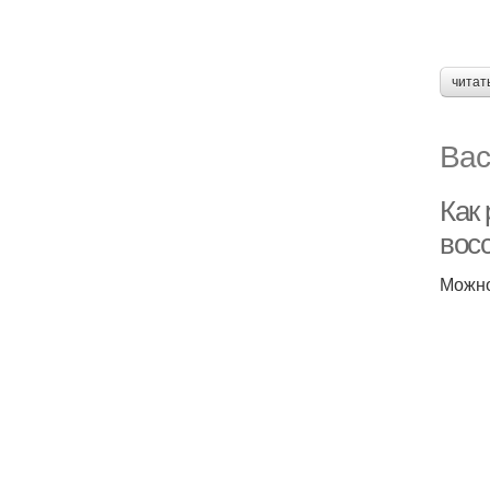
читат
Вас
Как
вос
Можно