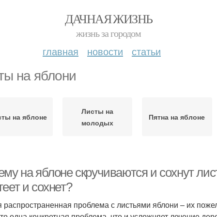
ДАЧНАЯ ЖИЗНЬ
жизнь за городом
главная
новости
статьи
ты на яблони
Листы на
ты на яблоне
Пятна на яблоне
молодых
му на яблоне скручиваются и сохнут лист
еет и сохнет?
 распространенная проблема с листьями яблони – их пожелт
-то одна конкретная проблема, что и усложняет лечение дер