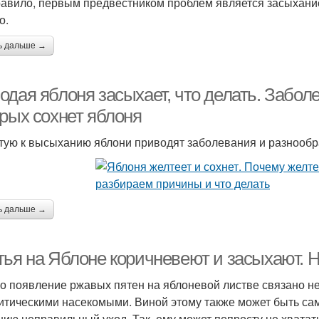
равило, первым предвестником проблем является засыхание
о.
ь дальше →
дая яблоня засыхает, что делать. Заболе
орых сохнет яблоня
тую к высыханию яблони приводят заболевания и разнообр
ь дальше →
тья на Яблоне коричневеют и засыхают. 
о появление ржавых пятен на яблоневой листве связано н
итическими насекомыми. Виной этому также может быть сам
нию неправильный уход. Так, ему может попросту не хват