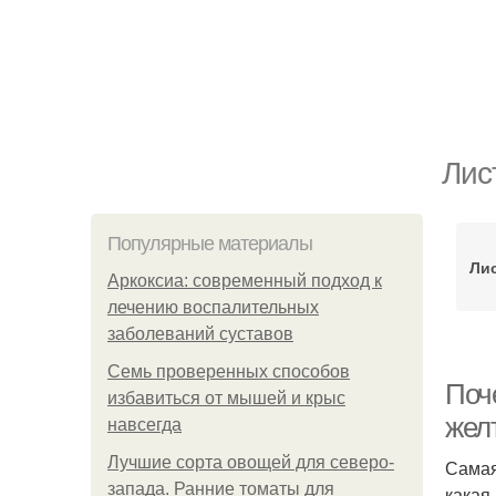
Лис
Популярные материалы
Лис
Аркоксиа: современный подход к
лечению воспалительных
заболеваний суставов
Семь проверенных способов
Поче
избавиться от мышей и крыс
желт
навсегда
Лучшие сорта овощей для северо-
Самая
запада. Ранние томаты для
какая