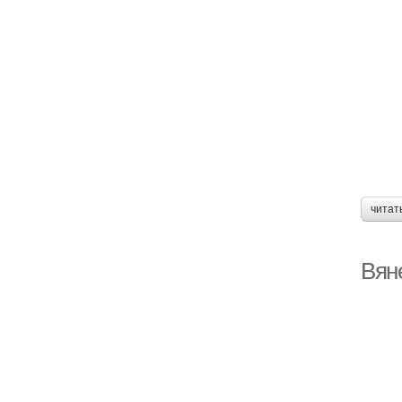
читат
Вяне