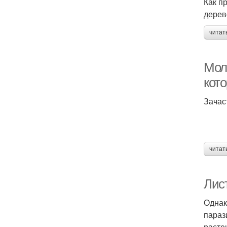
Как п
дерев
читат
Моло
кот
Зачас
читат
Лис
Однак
параз
расте