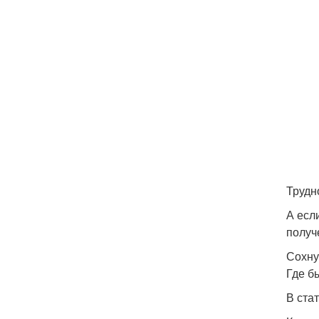
Трудн
А есл
получ
Сохну
Где б
В ста