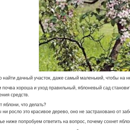
о найти дачный участок, даже самый маленький, чтобы на н
и почва хороша и уход правильный, яблоневый сад становит
ения средств.
т яблони, что делать?
ы ни росло это красивое дерево, оно не застраховано от за
тье ниже попробуем ответить на вопрос, почему сохнет яблон