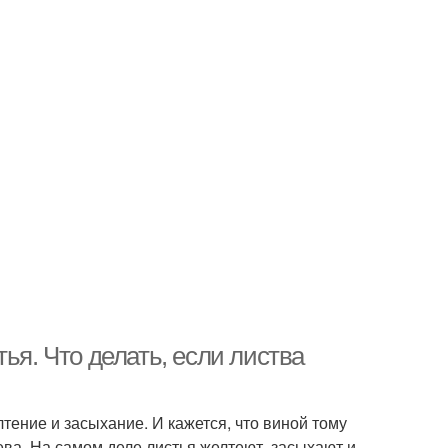
ья. Что делать, если листва
ение и засыхание. И кажется, что виной тому
ева. На самом деле листья желтеют, засыхают и