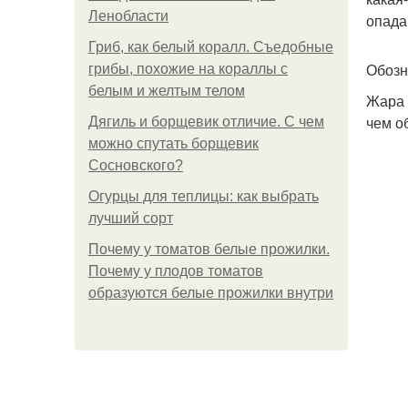
Ленобласти
опада
Гриб, как белый коралл. Съедобные
Обозн
грибы, похожие на кораллы с
белым и желтым телом
Жара 
чем о
Дягиль и борщевик отличие. С чем
можно спутать борщевик
Сосновского?
Огурцы для теплицы: как выбрать
лучший сорт
Почему у томатов белые прожилки.
Почему у плодов томатов
образуются белые прожилки внутри