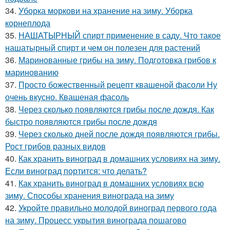
34.
Уборка моркови на хранение на зиму. Уборка
корнеплода
35.
НАШАТЫРНЫЙ спирт применение в саду. Что такое
нашатырный спирт и чем он полезен для растений
36.
Маринованные грибы на зиму. Подготовка грибов к
маринованию
37.
Просто божественный рецепт квашеной фасоли Ну
очень вкусно. Квашеная фасоль
38.
Через сколько появляются грибы после дождя. Как
быстро появляются грибы после дождя
39.
Через сколько дней после дождя появляются грибы.
Рост грибов разных видов
40.
Как хранить виноград в домашних условиях на зиму.
Если виноград портится: что делать?
41.
Как хранить виноград в домашних условиях всю
зиму. Способы хранения винограда на зиму
42.
Укройте правильно молодой виноград первого года
на зиму. Процесс укрытия винограда пошагово