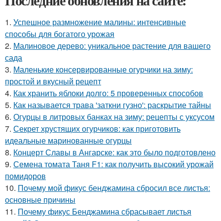
Последние обновления на сайте:
1.
Успешное размножение малины: интенсивные
способы для богатого урожая
2.
Малиновое дерево: уникальное растение для вашего
сада
3.
Маленькие консервированные огурчики на зиму:
простой и вкусный рецепт
4.
Как хранить яблоки долго: 5 проверенных способов
5.
Как называется трава 'заткни гузно': раскрытие тайны
6.
Огурцы в литровых банках на зиму: рецепты с уксусом
7.
Секрет хрустящих огурчиков: как приготовить
идеальные маринованные огурцы
8.
Концерт Славы в Ангарске: как это было подготовлено
9.
Семена томата Таня F1: как получить высокий урожай
помидоров
10.
Почему мой фикус бенджамина сбросил все листья:
основные причины
11.
Почему фикус Бенджамина сбрасывает листья