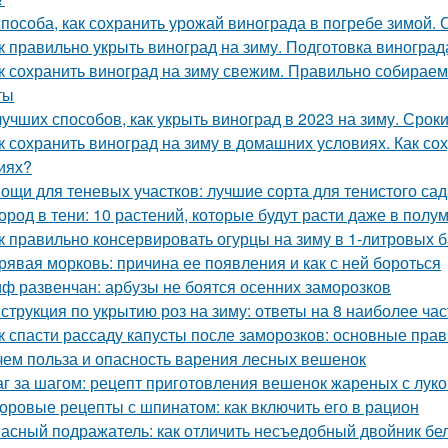
способа, как сохранить урожай винограда в погребе зимой.
к правильно укрыть виноград на зиму. Подготовка виноград
к сохранить виноград на зиму свежим. Правильно собираем
ты
лучших способов, как укрыть виноград в 2023 на зиму. Сро
к сохранить виноград на зиму в домашних условиях. Как с
иях?
ощи для теневых участков: лучшие сорта для тенистого сад
ород в тени: 10 растений, которые будут расти даже в полу
к правильно консервировать огурцы на зиму в 1-литровых 
рявая морковь: причина ее появления и как с ней бороться
ф развенчан: арбузы не боятся осенних заморозков
струкция по укрытию роз на зиму: ответы на 8 наиболее ч
к спасти рассаду капусты после заморозков: основные пр
чем польза и опасность варения лесных вешенок
г за шагом: рецепт приготовления вешенок жареных с лук
оровые рецепты с шпинатом: как включить его в рацион
асный подражатель: как отличить несъедобный двойник бел