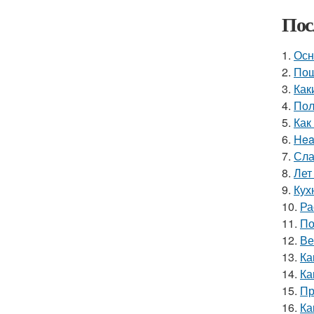
Пос
1.
Осн
2.
Пош
3.
Как
4.
Пол
5.
Как
6.
Hea
7.
Сла
8.
Лет
9.
Кух
10.
Ра
11.
По
12.
Ве
13.
Ка
14.
Ка
15.
Пр
16.
Ка