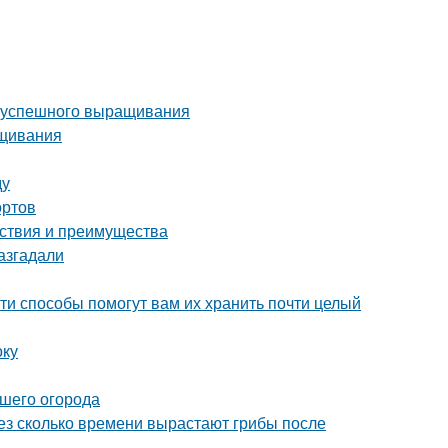
ля успешного выращивания
ащивания
ду
ортов
йствия и преимущества
азгадали
ти способы помогут вам их хранить почти целый
оку
ашего огорода
рез сколько времени вырастают грибы после