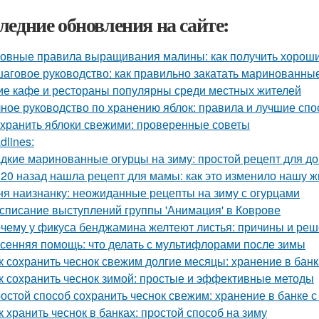
ледние обновления на сайте:
овные правила выращивания малины: как получить хорош
аговое руководство: как правильно закатать маринованные
ие кафе и рестораны популярны среди местных жителей
ное руководство по хранению яблок: правила и лучшие сп
 хранить яблоки свежими: проверенные советы
dlines:
дкие маринованные огурцы на зиму: простой рецепт для 
 20 назад нашла рецепт для мамы: как это изменило нашу ж
ня наизнанку: неожиданные рецепты на зиму с огурцами
списание выступлений группы 'Анимация' в Коврове
чему у фикуса бенджамина желтеют листья: причины и ре
сенняя помощь: что делать с мультифлорами после зимы
к сохранить чеснок свежим долгие месяцы: хранение в банк
к сохранить чеснок зимой: простые и эффективные методы
остой способ сохранить чеснок свежим: хранение в банке с
к хранить чеснок в банках: простой способ на зиму