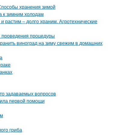
 Способы хранения зимой
а к зимним холодам
 и растим – долго храним. Агротехнические
ки проведения процедуры
охранить виноград на зиму свежим в домашних
а
мраке
банках
асто задаваемых вопросов
авила первой помощи
ом
ого гриба