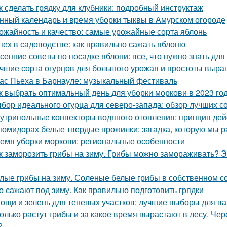
к сделать грядку для клубники: подробный инструктаж
нный календарь и время уборки тыквы в Амурском огороде
ожайность и качество: самые урожайные сорта яблонь
пех в садоводстве: как правильно сажать яблоню
сенние советы по посадке яблони: все, что нужно знать д
чшие сорта огурцов для большого урожая и простоты выр
ас Пьеха в Барнауле: музыкальный фестиваль
к выбрать оптимальный день для уборки моркови в 2023 го
бор идеального огурца для северо-запада: обзор лучших с
утрипольные конвекторы водяного отопления: принцип де
помидорах белые твердые прожилки: загадка, которую мы р
емя уборки моркови: региональные особенности
к заморозить грибы на зиму. Грибы можно замораживать? Э
лые грибы на зиму. Соленые белые грибы в собственном с
о сажают под зиму. Как правильно подготовить грядки
ощи и зелень для теневых участков: лучшие выборы для в
олько растут грибы и за какое время вырастают в лесу. Че
?