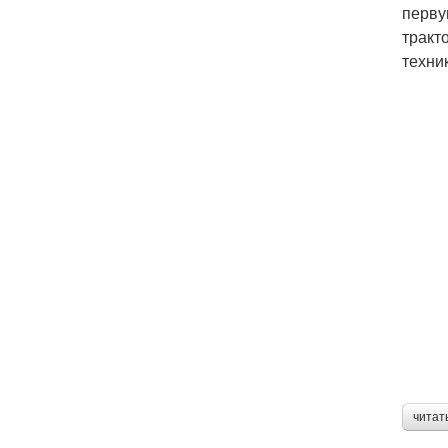
перву
тракт
техни
читат