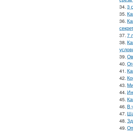
34.
3 
35.
Ка
36.
Ка
секре
37.
7 
38.
Ка
услов
39.
Ов
40.
Ог
41.
Ка
42.
Ко
43.
Ми
44.
Ин
45.
Ка
46.
В 
47.
Ша
48.
Зд
49.
Оп