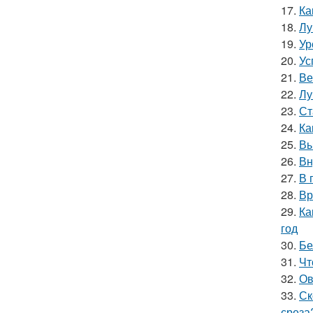
17.
Ка
18.
Лу
19.
Ур
20.
Ус
21.
Ве
22.
Лу
23.
Ст
24.
Ка
25.
Вы
26.
Вн
27.
В 
28.
Вр
29.
Ка
год
30.
Бе
31.
Чт
32.
Ов
33.
Ск
среза