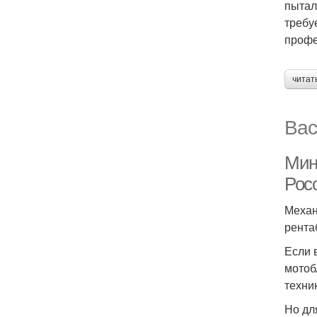
пытал
требу
профе
читат
Вас
Мин
Рос
Механ
рента
Если 
мотоб
техни
Но дл