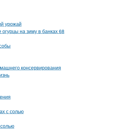
ий урожай
 огурцы на зиму в банках 68
особы
домашнего консервирования
изнь
шения
ах с солью
 солью