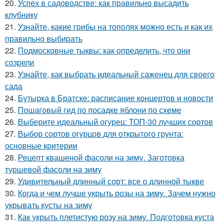
20.
Успех в садоводстве: как правильно высадить
клубнику
21.
Узнайте, какие грибы на тополях можно есть и как их
правильно выбирать
22.
Подмосковные тыквы: как определить, что они
созрели
23.
Узнайте, как выбрать идеальный саженец для своего
сада
24.
Бутырка в Братске: расписание концертов и новости
25.
Пошаговый гид по посадке яблони по схеме
26.
Выберите идеальный огурец: ТОП-30 лучших сортов
27.
Выбор сортов огурцов для открытого грунта:
основные критерии
28.
Рецепт квашеной фасоли на зиму. Заготовка
туршевой фасоли на зиму
29.
Удивительный длинный сорт: все о длинной тыкве
30.
Когда и чем лучше укрыть розы на зиму. Зачем нужно
укрывать кусты на зиму
31.
Как укрыть плетистую розу на зиму. Подготовка куста