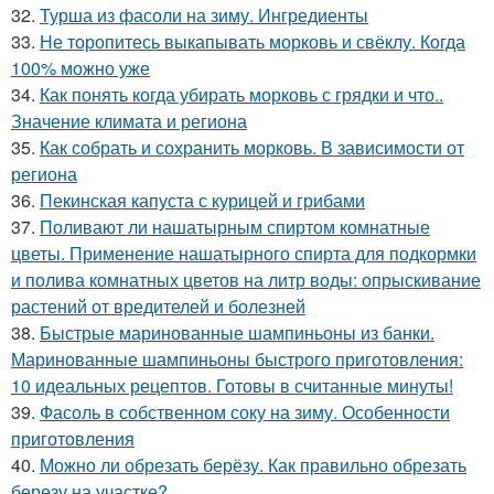
32.
Турша из фасоли на зиму. Ингредиенты
33.
Не торопитесь выкапывать морковь и свёклу. Когда
100% можно уже
34.
Как понять когда убирать морковь с грядки и что..
Значение климата и региона
35.
Как собрать и сохранить морковь. В зависимости от
региона
36.
Пекинская капуста с курицей и грибами
37.
Поливают ли нашатырным спиртом комнатные
цветы. Применение нашатырного спирта для подкормки
и полива комнатных цветов на литр воды: опрыскивание
растений от вредителей и болезней
38.
Быстрые маринованные шампиньоны из банки.
Маринованные шампиньоны быстрого приготовления:
10 идеальных рецептов. Готовы в считанные минуты!
39.
Фасоль в собственном соку на зиму. Особенности
приготовления
40.
Можно ли обрезать берёзу. Как правильно обрезать
березу на участке?