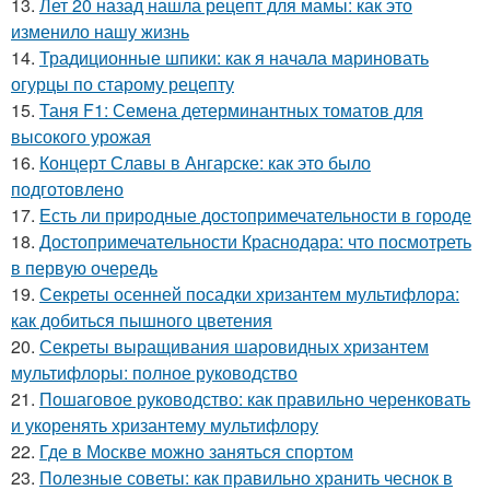
13.
Лет 20 назад нашла рецепт для мамы: как это
изменило нашу жизнь
14.
Традиционные шпики: как я начала мариновать
огурцы по старому рецепту
15.
Таня F1: Семена детерминантных томатов для
высокого урожая
16.
Концерт Славы в Ангарске: как это было
подготовлено
17.
Есть ли природные достопримечательности в городе
18.
Достопримечательности Краснодара: что посмотреть
в первую очередь
19.
Секреты осенней посадки хризантем мультифлора:
как добиться пышного цветения
20.
Секреты выращивания шаровидных хризантем
мультифлоры: полное руководство
21.
Пошаговое руководство: как правильно черенковать
и укоренять хризантему мультифлору
22.
Где в Москве можно заняться спортом
23.
Полезные советы: как правильно хранить чеснок в