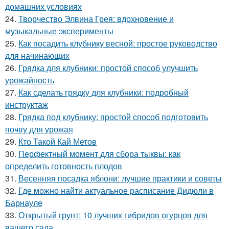
домашних условиях
24.
Творчество Элвина Грея: вдохновение и
музыкальные эксперименты
25.
Как посадить клубнику весной: простое руководство
для начинающих
26.
Грядка для клубники: простой способ улучшить
урожайность
27.
Как сделать грядку для клубники: подробный
инструктаж
28.
Грядка под клубнику: простой способ подготовить
почву для урожая
29.
Кто Такой Кай Метов
30.
Перфектный момент для сбора тыквы: как
определить готовность плодов
31.
Весенняя посадка яблони: лучшие практики и советы
32.
Где можно найти актуальное расписание Дидюли в
Барнауле
33.
Открытый грунт: 10 лучших гибридов огурцов для
вашего сада