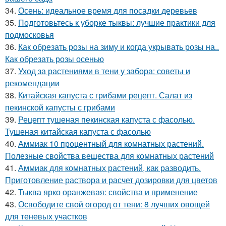
34.
Осень: идеальное время для посадки деревьев
35.
Подготовьтесь к уборке тыквы: лучшие практики для
подмосковья
36.
Как обрезать розы на зиму и когда укрывать розы на..
Как обрезать розы осенью
37.
Уход за растениями в тени у забора: советы и
рекомендации
38.
Китайская капуста с грибами рецепт. Салат из
пекинской капусты с грибами
39.
Рецепт тушеная пекинская капуста с фасолью.
Тушеная китайская капуста с фасолью
40.
Аммиак 10 процентный для комнатных растений.
Полезные свойства вещества для комнатных растений
41.
Аммиак для комнатных растений, как разводить.
Приготовление раствора и расчет дозировки для цветов
42.
Тыква ярко оранжевая: свойства и применение
43.
Освободите свой огород от тени: 8 лучших овощей
для теневых участков