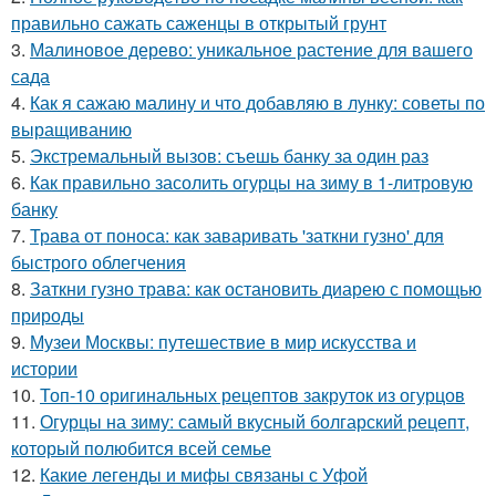
правильно сажать саженцы в открытый грунт
3.
Малиновое дерево: уникальное растение для вашего
сада
4.
Как я сажаю малину и что добавляю в лунку: советы по
выращиванию
5.
Экстремальный вызов: съешь банку за один раз
6.
Как правильно засолить огурцы на зиму в 1-литровую
банку
7.
Трава от поноса: как заваривать 'заткни гузно' для
быстрого облегчения
8.
Заткни гузно трава: как остановить диарею с помощью
природы
9.
Музеи Москвы: путешествие в мир искусства и
истории
10.
Топ-10 оригинальных рецептов закруток из огурцов
11.
Огурцы на зиму: самый вкусный болгарский рецепт,
который полюбится всей семье
12.
Какие легенды и мифы связаны с Уфой