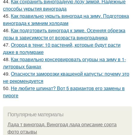
44.
Как сохранить виноградную лозу зимой. Надежные
способы укрытия винограда
45.
Как правильно укрыть виноград на зиму. Подготовка
винограда к зимним холодам
46.
Как подготовить виноград к зиме. Осенняя обрезка
лозы в зависимости от возраста виноградника
47.
Огород в тени: 10 растений, которые будут расти
даже в полумраке
48.
Как правильно консервировать огурцы на зиму в 1-
литровых банках
49.
Опасности заморозки квашеной капусты: почему это
не рекомендуется
50.
Не любите шпинат? Вот 5 вариантов его замены в
пироге
Популярные материалы
Лада т виноград. Виноград лада описание сорта
фото отзывы