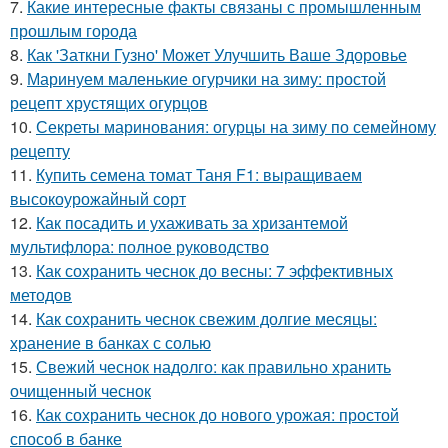
7.
Какие интересные факты связаны с промышленным
прошлым города
8.
Как 'Заткни Гузно' Может Улучшить Ваше Здоровье
9.
Маринуем маленькие огурчики на зиму: простой
рецепт хрустящих огурцов
10.
Секреты маринования: огурцы на зиму по семейному
рецепту
11.
Купить семена томат Таня F1: выращиваем
высокоурожайный сорт
12.
Как посадить и ухаживать за хризантемой
мультифлора: полное руководство
13.
Как сохранить чеснок до весны: 7 эффективных
методов
14.
Как сохранить чеснок свежим долгие месяцы:
хранение в банках с солью
15.
Свежий чеснок надолго: как правильно хранить
очищенный чеснок
16.
Как сохранить чеснок до нового урожая: простой
способ в банке