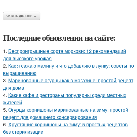
читать дальше →
Последние обновления на сайте:
1.
Беспроигрышные сорта моркови: 12 рекомендаций
для высокого урожая
2.
Как я сажаю малину и что добавляю в лунку: советы по
выращиванию
3.
Маринованные огурцы как в магазине: простой рецепт
для дома
4.
Какие кафе и рестораны популярны среди местных
жителей
5.
Огурцы корнишоны маринованные на зиму: простой
рецепт для домашнего консервирования
6.
Хрустящие корнишоны на зиму: 5 простых рецептов
без стерилизации