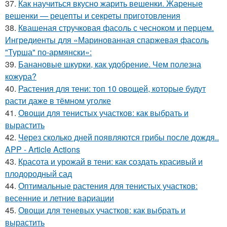
37.
Как научиться вкусно жарить вешенки. Жареные
вешенки — рецепты и секреты приготовления
38.
Квашеная стручковая фасоль с чесноком и перцем.
Ингредиенты для «Маринованная спаржевая фасоль
"Турша" по-армянски»:
39.
Банановые шкурки, как удобрение. Чем полезна
кожура?
40.
Растения для тени: топ 10 овощей, которые будут
расти даже в тёмном уголке
41.
Овощи для тенистых участков: как выбрать и
вырастить
42.
Через сколько дней появляются грибы после дождя..
APP - Article Actions
43.
Красота и урожай в тени: как создать красивый и
плодородный сад
44.
Оптимальные растения для тенистых участков:
весенние и летние вариации
45.
Овощи для теневых участков: как выбрать и
вырастить