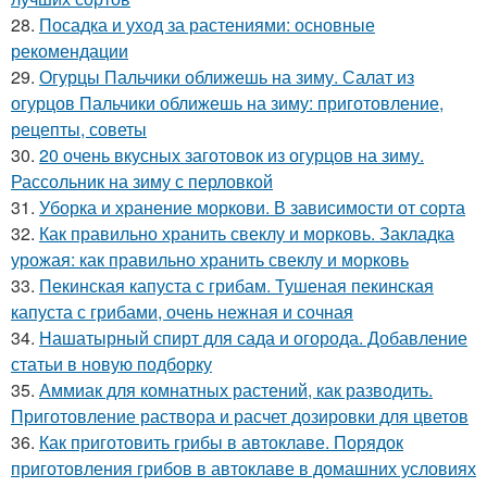
28.
Посадка и уход за растениями: основные
рекомендации
29.
Огурцы Пальчики оближешь на зиму. Салат из
огурцов Пальчики оближешь на зиму: приготовление,
рецепты, советы
30.
20 очень вкусных заготовок из огурцов на зиму.
Рассольник на зиму с перловкой
31.
Уборка и хранение моркови. В зависимости от сорта
32.
Как правильно хранить свеклу и морковь. Закладка
урожая: как правильно хранить свеклу и морковь
33.
Пекинская капуста с грибам. Тушеная пекинская
капуста с грибами, очень нежная и сочная
34.
Нашатырный спирт для сада и огорода. Добавление
статьи в новую подборку
35.
Аммиак для комнатных растений, как разводить.
Приготовление раствора и расчет дозировки для цветов
36.
Как приготовить грибы в автоклаве. Порядок
приготовления грибов в автоклаве в домашних условиях