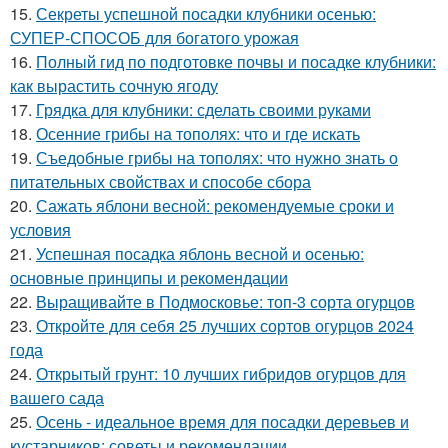
15.
Секреты успешной посадки клубники осенью:
СУПЕР-СПОСОБ для богатого урожая
16.
Полный гид по подготовке почвы и посадке клубники:
как вырастить сочную ягоду
17.
Грядка для клубники: сделать своими руками
18.
Осенние грибы на тополях: что и где искать
19.
Съедобные грибы на тополях: что нужно знать о
питательных свойствах и способе сбора
20.
Сажать яблони весной: рекомендуемые сроки и
условия
21.
Успешная посадка яблонь весной и осенью:
основные принципы и рекомендации
22.
Выращивайте в Подмосковье: топ-3 сорта огурцов
23.
Откройте для себя 25 лучших сортов огурцов 2024
года
24.
Открытый грунт: 10 лучших гибридов огурцов для
вашего сада
25.
Осень - идеальное время для посадки деревьев и
кустарников: советы и рекомендации