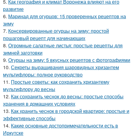
5.
Как география и климат Воронежа влияют на его
развитие
6.
Маринад для огурцов: 15 проверенных рецептов на
зиму
7.
Консервированные огурцы на зиму: простой
пошаговый рецепт для начинающих
8.
Огромные салатные листья: простые рецепты для
зимней заготовки
9.
Огурцы на зиму: 5 вкусных рецептов с фотографиями
10.
Секреты выращивания шаровидных хризантем
мультифлоры: полное руководство
11.
Простые советы: как сохранить хризантему
мультифлору до весны
12.
Как сохранить чеснок до весны: простые способы
хранения в домашних условиях
13.
Как хранить чеснок в городской квартире: простые и
эффективные способы
14.
Какие основные достопримечательности есть в
Иркутске