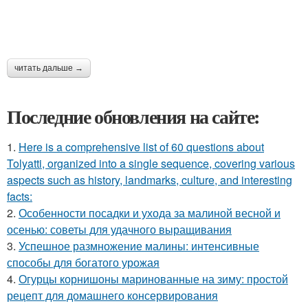
читать дальше →
Последние обновления на сайте:
1.
Here is a comprehensive list of 60 questions about
Tolyatti, organized into a single sequence, covering various
aspects such as history, landmarks, culture, and interesting
facts:
2.
Особенности посадки и ухода за малиной весной и
осенью: советы для удачного выращивания
3.
Успешное размножение малины: интенсивные
способы для богатого урожая
4.
Огурцы корнишоны маринованные на зиму: простой
рецепт для домашнего консервирования