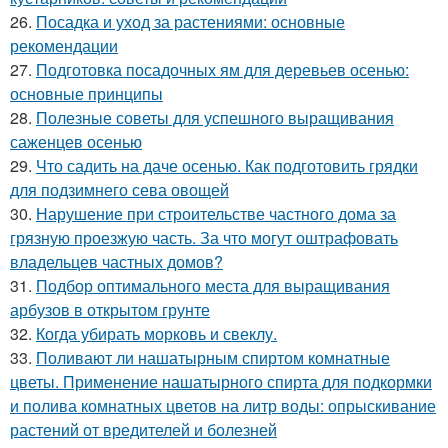
26.
Посадка и уход за растениями: основные
рекомендации
27.
Подготовка посадочных ям для деревьев осенью:
основные принципы
28.
Полезные советы для успешного выращивания
саженцев осенью
29.
Что садить на даче осенью. Как подготовить грядки
для подзимнего сева овощей
30.
Нарушение при строительстве частного дома за
грязную проезжую часть. За что могут оштрафовать
владельцев частных домов?
31.
Подбор оптимального места для выращивания
арбузов в открытом грунте
32.
Когда убирать морковь и свеклу.
33.
Поливают ли нашатырным спиртом комнатные
цветы. Применение нашатырного спирта для подкормки
и полива комнатных цветов на литр воды: опрыскивание
растений от вредителей и болезней