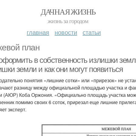
ДАЧНАЯ ЖИЗНЬ
жизнь за городом
главная
новости
статьи
евой план
 оформить в собственность излишки земли
ишки земли и как они могут появиться
одательно понятия «лишние сотки» или «прирезок» не устан
ачают разницу между официальной площадью участка и фак
и (АЮР) Коба Оржония. «Официально площадь участка может 
венник помимо своих 6 соток, прирезал еще лишние прилега
яет эксперт.