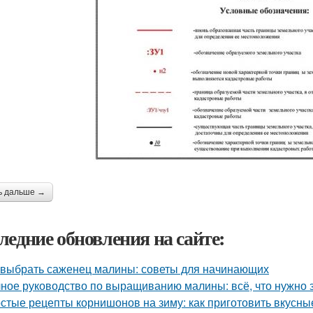
ь дальше →
ледние обновления на сайте:
 выбрать саженец малины: советы для начинающих
ное руководство по выращиванию малины: всё, что нужно 
стые рецепты корнишонов на зиму: как приготовить вкусн