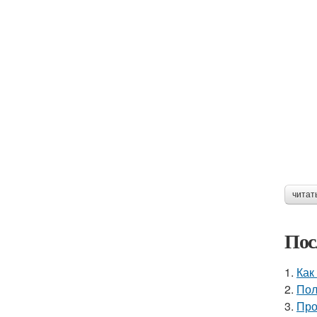
читат
Пос
1.
Как
2.
Пол
3.
Про