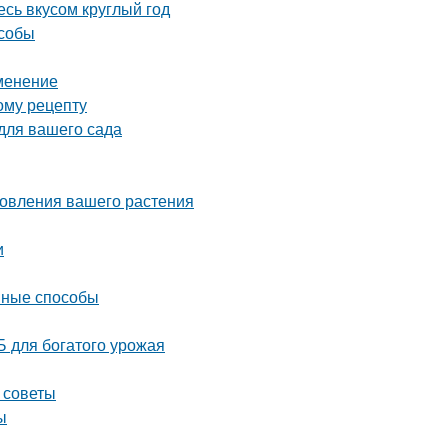
сь вкусом круглый год
особы
именение
ому рецепту
для вашего сада
новления вашего растения
и
ивные способы
 для богатого урожая
 советы
ы