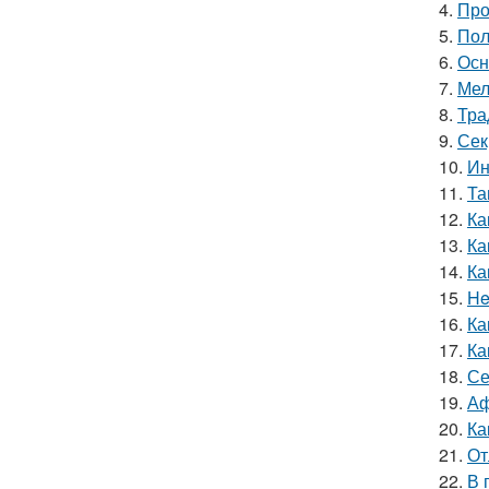
4.
Про
5.
Пол
6.
Осн
7.
Мел
8.
Тра
9.
Сек
10.
Ин
11.
Та
12.
Ка
13.
Ка
14.
Ка
15.
He
16.
Ка
17.
Ка
18.
Се
19.
Аф
20.
Ка
21.
От
22.
В 