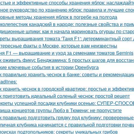
стые и эффективные способы хранения яблок: наслаждайте
ное руководство по хранению яблок: правила и лучшие сп
овные методы хранения яблок в погребе на полгода
колепестник канадский в народе: полезные свойства и пр
диционные шпики: как я начала мариновать огурцы по стар
реты выращивания томата 'Таня F1': детерминантный сорт 
тересные факты о Москве, которые вам неизвестны
ня F1 — выращивание и уход за семенами томатов Seminis
к оживить фикус Бенджамина: 5 простых шагов для восста
кие ключевые события в истории Оренбурга
к правильно хранить чеснок в банке: советы и рекомендаци
adlines:
к хранить чеснок в городской квартире: простые и эффект
к приготовить идеальный соленый чеснок: простой рецепт
креты успешной посадки клубники осенью: СУПЕР-СПОСОБ
иша концертов группы Любэ в Тюмени: не пропустите
к правильно подготовить грядку под клубнику: проверенные
личная клубника начинается с правильной подготовки почв
поисках подтопольников: секреты уникальных грибов