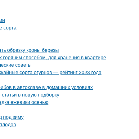
ии
е сорта
ять обрезку кроны березы
х горячим способом, для хранения в квартире
ческие советы
ожайные сорта огурцов — рейтинг 2023 года
грибов в автоклаве в домашних условиях
статьи в новую подборку
адка ежевики осенью
д под зиму
 плодов