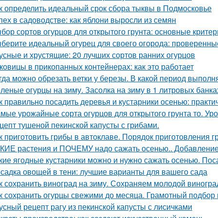
к определить идеальный срок сбора тыквы в Подмосковье
пех в садоводстве: как яблони выросли из семян
бор сортов огурцов для открытого грунта: основные критер
берите идеальный огурец для своего огорода: проверенны
усные и хрустящие: 20 лучших сортов ранних огурцов
ковицы в прикопанных контейнерах: как это работает
гда можно обрезать ветки у березы. В какой период выполн
леные огурцы на зиму. Засолка на зиму в 1 литровых банка
к правильно посадить деревья и кустарники осенью: практи
мые урожайные сорта огурцов для открытого грунта то. Ур
цепт тушеной пекинской капусты с грибами.
к приготовить грибы в автоклаве. Порядок приготовления 
КИЕ растения и ПОЧЕМУ надо сажать осенью.. Добавление 
кие ягодные кустарники можно и нужно сажать осенью. Пос
садка овощей в тени: лучшие варианты для вашего сада
к сохранить виноград на зиму. Сохраняем молодой виногра
к сохранить огурцы свежими до месяца. Грамотный подбор
усный рецепт рагу из пекинской капусты с лисичками