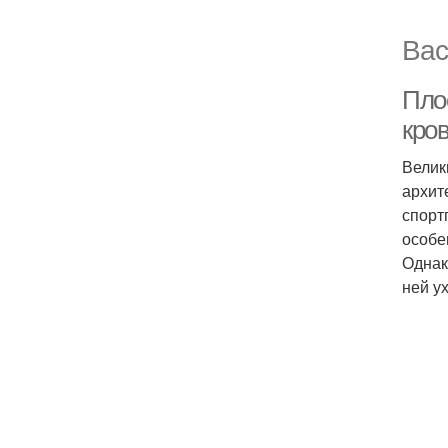
Вас
Пло
кро
Велик
архит
спорт
особе
Однак
ней у