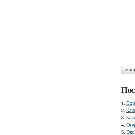
читат
Пос
1.
Бор
2.
Как
3.
Как
4.
Огу
5.
Экс