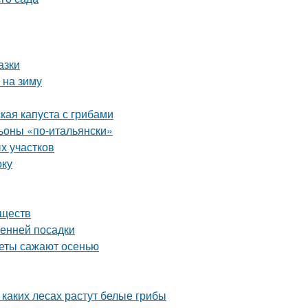
азки
 на зиму
кая капуста с грибами
оны «по-итальянски»
х участков
оку
еществ
сенней посадки
веты сажают осенью
 каких лесах растут белые грибы