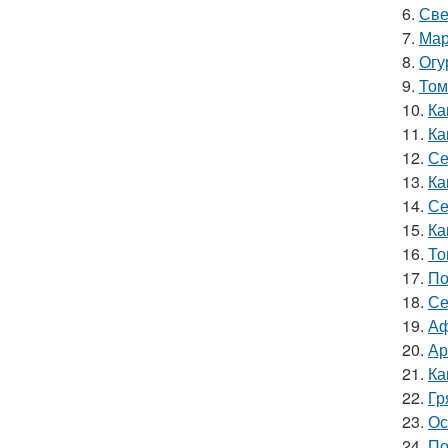
6.
Све
7.
Мар
8.
Огу
9.
Том
10.
Ка
11.
Ка
12.
Се
13.
Ка
14.
Се
15.
Ка
16.
То
17.
По
18.
Се
19.
Аф
20.
Ар
21.
Ка
22.
Гр
23.
Ос
24.
По