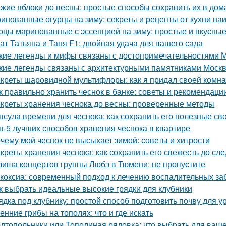
жие яблоки до весны: простые способы сохранить их в до
инованные огурцы на зиму: секреты и рецепты от кухни на
рцы маринованные с эссенцией на зиму: простые и вкусны
ат Татьяна и Таня F1: двойная удача для вашего сада
кие легенды и мифы связаны с достопримечательностями 
кие легенды связаны с архитектурными памятниками Моск
креты шаровидной мультифлоры: как я придал своей комн
к правильно хранить чеснок в банке: советы и рекомендаци
креты хранения чеснока до весны: проверенные методы
псула времени для чеснока: как сохранить его полезные св
п-5 лучших способов хранения чеснока в квартире
чему мой чеснок не высыхает зимой: советы и хитрости
креты хранения чеснока: как сохранить его свежесть до с
иша концертов группы Любэ в Тюмени: не пропустите
коксиа: современный подход к лечению воспалительных за
к выбрать идеальные высокие грядки для клубники
ядка под клубнику: простой способ подготовить почву для 
енние грибы на тополях: что и где искать
дтопольники или Тополиная рядовка: что выбрать для ваше