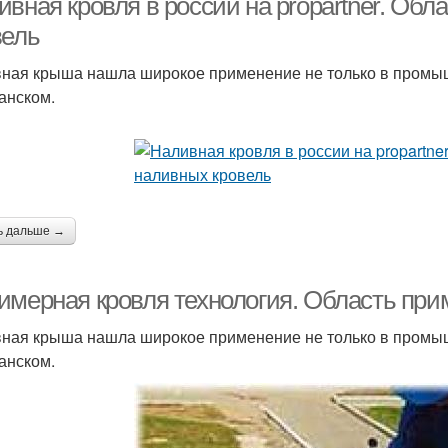
ивная кровля в россии на propartner. Об
вель
ная крыша нашла широкое применение не только в промыш
анском.
ь дальше →
имерная кровля технология. Область при
ная крыша нашла широкое применение не только в промыш
анском.