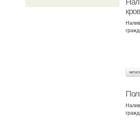
Нал
кро
Налив
гражд
читат
Пол
Налив
гражд