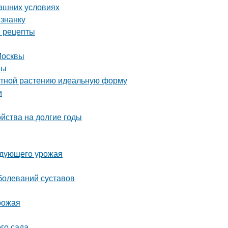
машних условиях
изнанку
е рецепты
Москвы
вы
атной растению идеальную форму
и
ойства на долгие годы
ледующего урожая
болеваний суставов
урожая
го сада