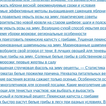
жать яблони весной: рекомендуемые сроки и условия
мые эффективные методы выращивания саженцев яблони
к правильно укрыть розы на зиму: практические советы
роительство новой кровли на старом шифере: шаги и подск
м укрыть розы на зиму. Воздушно-сухой способ укрытия роз
емя уборки моркови: региональные особенности
к приготовить пекинскую капусту с грибами. Тушеная пекинс
ринованные шампиньоны на зиму. Маринованные шампинь
вободите свой огород от тени: 8 лучших овощей для теневы
лые грибы на зиму. Соленые белые грибы в собственном с
морозки: первые жертвы в саду
ашеная стручковая фасоль на зиму рецепты. — Статистика
томатах белые прожилки причина. Нехватка питательных в
кие растения всегда сажают только осенью. Особенности о
 многолетников для осенней посадки. Какие многолетние ц
ощи для тенистых участков: как выбрать и вырастить
усный и полезный рецепт: Пекинская капуста с грибами
к быстро растут белые грибы в лесу при разных условиях. В