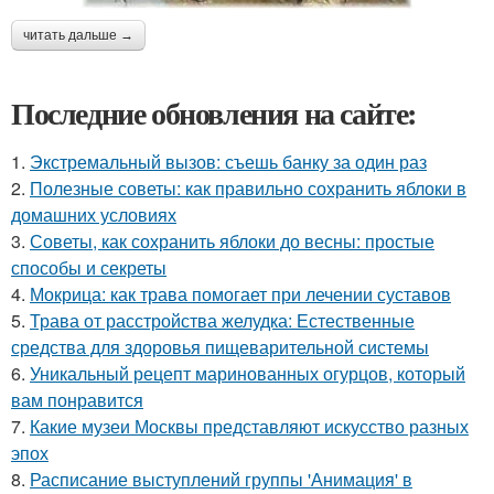
читать дальше →
Последние обновления на сайте:
1.
Экстремальный вызов: съешь банку за один раз
2.
Полезные советы: как правильно сохранить яблоки в
домашних условиях
3.
Советы, как сохранить яблоки до весны: простые
способы и секреты
4.
Мокрица: как трава помогает при лечении суставов
5.
Трава от расстройства желудка: Естественные
средства для здоровья пищеварительной системы
6.
Уникальный рецепт маринованных огурцов, который
вам понравится
7.
Какие музеи Москвы представляют искусство разных
эпох
8.
Расписание выступлений группы 'Анимация' в