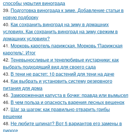
способы укрытия винограда
39.
Подготовка винограда к зиме. Добавление статьи в
новую подборку
40.
Как сохранить виноград на зиму в домашних
условиях. Как сохранить виноград на зиму свежим в
домашних условиях?
41.
Морковь каротель парижская. Морковь 'Парижская
каротель'. Итог
42.
Теневыносливые и тенелюбивые кустарники: как
выбрать подходящий вид для своего сада
43.
В тени не растет: 10 растений для тени на даче
44.
Как выбрать и установить систему резервного
питания для дома
45.
Замороженная капуста в бочке: правда или вымысел
46.
В чем польза и опасность варения лесных вешенок
47.
Шаг за шагом: как правильно отварить грибы
вешенки
48.
Не любите шпинат? Вот 5 вариантов его замены в
пироге