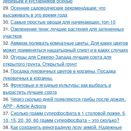
деревьев и кустарников осенью
29.
Осенние садоводческие рекомендации: что
высаживать в это время года
30.
Самые простые овощи для начинающих: топ-10
31.
Озеленение тени: лучшие растения для затененных
участков
32.
Аммиак поливать комнатные цветы. Для каких цветов
может применяться нашатырный спирт и в каких случаях
33.
Огурцы для Северо-Запада лучшие сорта для
открытого грунта. Открытый грунт
34.
Посадка луковичных цветов в корзины. Посадка
луковичных в корзины.
35.
Фруктовые и ягодные культуры: как выбрать и
вырастить лучшие сорта
36.
Через сколько дней появляются грибы после дождя..
APP - Article Actions
37.
Сколько грамм суперфосфата в 1 столовой ложке. 5,
10, 15, 20, 30, 60 грамм суперфосфата – это сколько?
38.
Как сохранить виноградную лозу зимой. Надежные