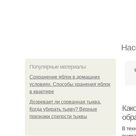
Нас
Популярные материалы
Сохранение яблок в домашних
условиях. Способы хранения яблок
в квартире
Дозревает ли сорванная тыква.
Как
Когда убирать тыкву? Верные
обр
признаки спелости тыквы
В тех
внима