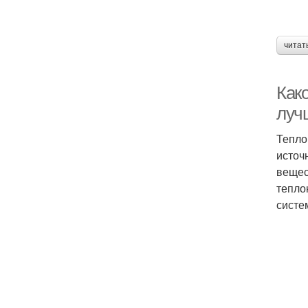
читат
Как
луч
Тепло
источ
вещес
тепло
систе