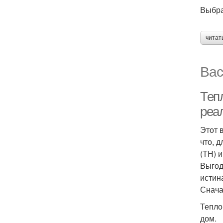
Выбра
читат
Вас
Теп
реа
Этот 
что, 
(ТН) 
Выгод
истин
Снача
Тепло
дом.