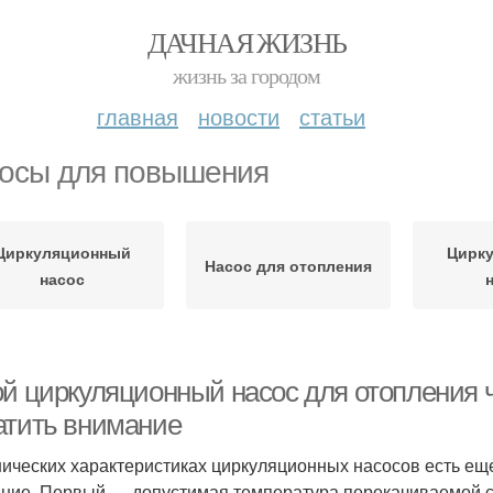
ДАЧНАЯ ЖИЗНЬ
жизнь за городом
главная
новости
статьи
осы для повышения
Циркуляционный
Цирк
Насос для отопления
насос
ой циркуляционный насос для отопления 
атить внимание
нических характеристиках циркуляционных насосов есть еще
ние. Первый — допустимая температура перекачиваемой ср