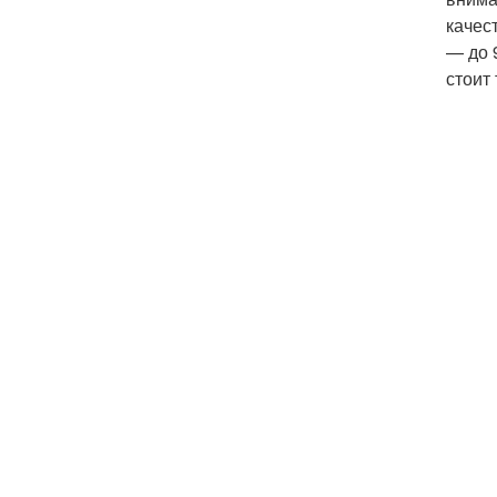
качес
— до 
стоит