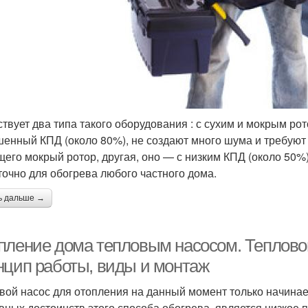
твует два типа такого оборудования : с сухим и мокрым р
енный КПД (около 80%), не создают много шума и требуют 
его мокрый ротор, другая, оно — с низким КПД (около 50%)
точно для обогрева любого частного дома.
ь дальше →
пление дома тепловым насосом. Тепловой
нцип работы, виды и монтаж
вой насос для отопления на данный момент только начинае
авных достоинств этого способа обогрева, является низкое 