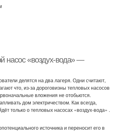
м
ой насос «воздух-вода» —
ватели делятся на два лагеря. Одни считают,
агают что, из-за дороговизны тепловых насосов
первоначальные вложения не отобьются.
апливать дом электричеством. Как всегда,
йдёт только о тепловых насосах «воздух-вода» .
опотенциального источника и переносит его в