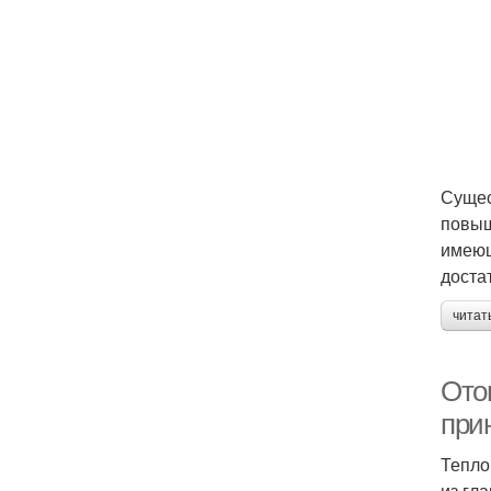
Сущес
повыш
имеющ
доста
читат
Ото
при
Тепло
из гл