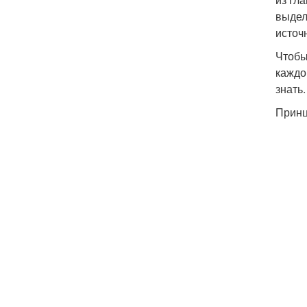
выдел
источ
Чтобы
каждо
знать.
Принц