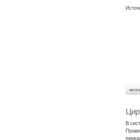
Источ
читат
Цир
В сис
Прави
перед