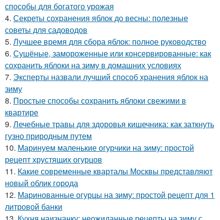
способы для богатого урожая
4.
Секреты сохранения яблок до весны: полезные
советы для садоводов
5.
Лучшее время для сбора яблок: полное руководство
6.
Сушёные, замороженные или консервированные: как
сохранить яблоки на зиму в домашних условиях
7.
Эксперты назвали лучший способ хранения яблок на
зиму
8.
Простые способы сохранить яблоки свежими в
квартире
9.
Лечебные травы для здоровья кишечника: как заткнуть
гузно природным путем
10.
Маринуем маленькие огурчики на зиму: простой
рецепт хрустящих огурцов
11.
Какие современные кварталы Москвы представляют
новый облик города
12.
Маринованные огурцы на зиму: простой рецепт для 1
литровой банки
13.
Кухня наизнанку: неожиданные рецепты на зиму с