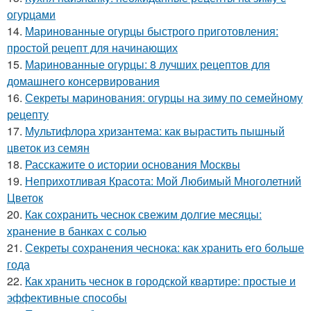
огурцами
14.
Маринованные огурцы быстрого приготовления:
простой рецепт для начинающих
15.
Маринованные огурцы: 8 лучших рецептов для
домашнего консервирования
16.
Секреты маринования: огурцы на зиму по семейному
рецепту
17.
Мультифлора хризантема: как вырастить пышный
цветок из семян
18.
Расскажите о истории основания Москвы
19.
Неприхотливая Красота: Мой Любимый Многолетний
Цветок
20.
Как сохранить чеснок свежим долгие месяцы:
хранение в банках с солью
21.
Секреты сохранения чеснока: как хранить его больше
года
22.
Как хранить чеснок в городской квартире: простые и
эффективные способы