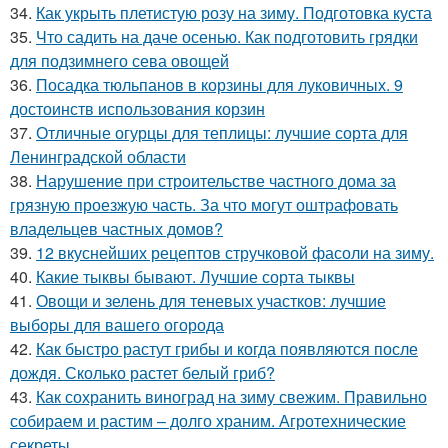
34.
Как укрыть плетистую розу на зиму. Подготовка куста
35.
Что садить на даче осенью. Как подготовить грядки
для подзимнего сева овощей
36.
Посадка тюльпанов в корзины для луковичных. 9
достоинств использования корзин
37.
Отличные огурцы для теплицы: лучшие сорта для
Ленинградской области
38.
Нарушение при строительстве частного дома за
грязную проезжую часть. За что могут оштрафовать
владельцев частных домов?
39.
12 вкуснейших рецептов стручковой фасоли на зиму.
40.
Какие тыквы бывают. Лучшие сорта тыквы
41.
Овощи и зелень для теневых участков: лучшие
выборы для вашего огорода
42.
Как быстро растут грибы и когда появляются после
дождя. Сколько растет белый гриб?
43.
Как сохранить виноград на зиму свежим. Правильно
собираем и растим – долго храним. Агротехнические
секреты