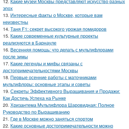
12.
Какие музеи Москвы представляют искусство разных
эпох
13.
Интересные факты о Москве, которые вам
неизвестны
14.
Таня F1: секрет высокого урожая помидоров
15.
Какие современные культурные проекты
реализуются в Барнауле
16.
Весенняя помощь: что делать с мультифлорами
после зимы
17.
Какие легенды и мифы связаны с
достопримечательностями Москвы
18.
Первые осенние работы с маточниками
мультифлоры: основные этапы и советы
19.
Секреты Эффективного Выращивания и Продажи:
Как Достичь Успеха на Рынке
20.
Хризантема Мультифлора Шаровидная: Полное
Руководство по Выращиванию
21.
Где в Москве можно заняться спортом
22.
Какие основные достопримечательности можно