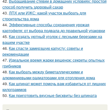
42.
Выращивание стевии в домашних условиях: простой
способ получить здоровый сахар
43.
ЛПХ или ИЖС: какой участок выбрать для
строительства дома
44.
Эффективные способы сохранения урожая
картофеля: от выбора подвала до правильной упаковки
45.
Как создать уютный уголок с лесными березами на
вашем участке
46.
Как спасти замерзшую капусту: советы и
рекомендации
47.
Идеальное время жарки вешенок: секреты опытных
грибников
48.
Как выбрать между биметаллическими и
алюминиевыми радиаторами для отопления дома
49.
Как шпинат может помочь вам избавиться от лишних
килограммов
50.
Как приготовить вкусные бисквиты без шпината