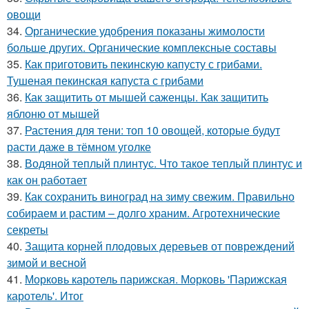
овощи
34.
Органические удобрения показаны жимолости
больше других. Органические комплексные составы
35.
Как приготовить пекинскую капусту с грибами.
Тушеная пекинская капуста с грибами
36.
Как защитить от мышей саженцы. Как защитить
яблоню от мышей
37.
Растения для тени: топ 10 овощей, которые будут
расти даже в тёмном уголке
38.
Водяной теплый плинтус. Что такое теплый плинтус и
как он работает
39.
Как сохранить виноград на зиму свежим. Правильно
собираем и растим – долго храним. Агротехнические
секреты
40.
Защита корней плодовых деревьев от повреждений
зимой и весной
41.
Морковь каротель парижская. Морковь 'Парижская
каротель'. Итог