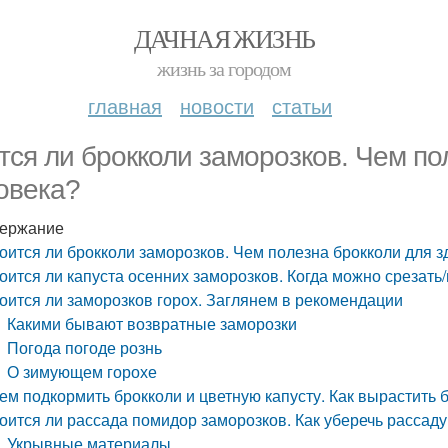
ДАЧНАЯ ЖИЗНЬ
жизнь за городом
главная
новости
статьи
тся ли брокколи заморозков. Чем по
овека?
ержание
оится ли брокколи заморозков. Чем полезна брокколи для 
оится ли капуста осенних заморозков. Когда можно срезат
оится ли заморозков горох. Заглянем в рекомендации
Какими бывают возвратные заморозки
Погода погоде рознь
О зимующем горохе
ем подкормить брокколи и цветную капусту. Как вырастить 
оится ли рассада помидор заморозков. Как уберечь рассаду
Укрывные материалы