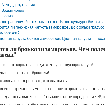
Метод дождевания
Задымление
Полив
акие растения боятся заморозков. Какие культуры боятся за
оится ли пекинская капуста заморозков. До скольки градус
аморозков?
ветная капуста боится заморозков. Цветная капуста — поса
тся ли брокколи заморозков. Чем поле
овека?
оли – это королева среди всех существующих капуст!
олько не называют брокколи!
асавица», и «королева», и «сила жизни»…
всего встречается именно название «королева», а вот на
, ведь, это название и несёт самое точное определение её, 
ревние римляне обратили на неё внимание, заметив, что с