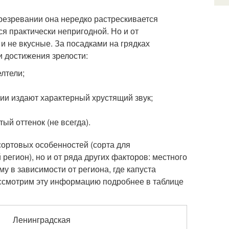
ерезревании она нередко растрескивается
ся практически непригодной. Но и от
и не вкусные. За посадками на грядках
и достижения зрелости:
лтели;
ии издают характерный хрустящий звук;
й оттенок (не всегда).
сортовых особенностей (сорта для
егион), но и от ряда других факторов: местного
у в зависимости от региона, где капуста
ассмотрим эту информацию подробнее в таблице
Ленинградская