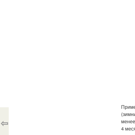
Приме
(зимн
⇦
менее
4 мес