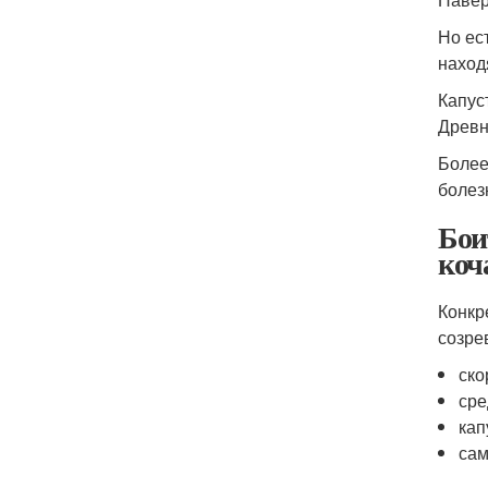
Но ес
наход
Капус
Древн
Более
болез
Бои
коч
Конкр
созре
ско
сре
кап
сам