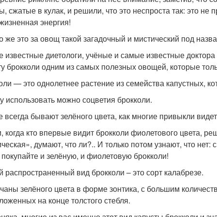
ы, сжатые в кулак, и решили, что это неспроста так: это не
жизненная энергия!
то же это за овощ такой загадочный и мистический под наз
 известные диетологи, учёные и самые известные доктор
ту брокколи одним из самых полезных овощей, которые тол
оли — это однолетнее растение из семейства капустных, ко
у использовать можно соцветия брокколи.
е всегда бывают зелёного цвета, как многие привыкли видет
и, когда кто впервые видит брокколи фиолетового цвета, реш
еская», думают, что ли?.. И только потом узнают, что нет: с 
 покупайте и зелёную, и фиолетовую брокколи!
 распространенный вид брокколи – это сорт калабрезе.
очаны зелёного цвета в форме зонтика, с большим количест
ложенных на конце толстого стебля.
няка, многие из вас именно этот вид капусты брокколи и зн