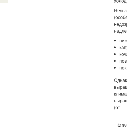
холод
Нельз
(особ
недоз
надле
ниж
кап
коч
пов
пок
Однак
выращ
клима
выращ
(от —
Капу