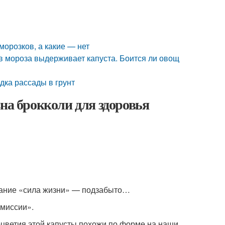
морозков, а какие — нет
ов мороза выдерживает капуста. Боится ли овощ
дка рассады в грунт
зна брокколи для здоровья
звание «сила жизни» — подзабыто…
«миссии».
оцветия этой капусты похожи по форме на наши