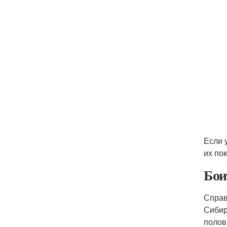
Если 
их пок
Бои
Справ
Сибир
полов