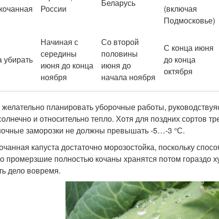
Беларусь
кочанная
России
(включая
Подмосковье)
Начиная с
Со второй
С конца июня
середины
половины
а убирать
до конца
июня до конца
июня до
октября
ноября
начала ноября
 желательно планировать уборочные работы, руководствуясь
 солнечно и относительно тепло. Хотя для поздних сортов т
ночные заморозки не должны превышать -5…-3 °С.
очанная капуста достаточно морозостойка, поскольку спосо
о промерзшие полностью кочаны хранятся потом гораздо хуж
ть дело вовремя.