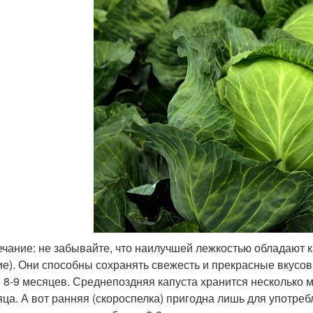
чание: не забывайте, что наилучшей лежкостью обладают к
ие). Они способны сохранять свежесть и прекрасные вкусов
 8-9 месяцев. Среднепоздняя капуста хранится несколько 
яца. А вот ранняя (скороспелка) пригодна лишь для употреб