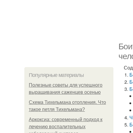
Бои
чел
Сод
Б
Популярные материалы
Б
Полезные советы для успешного
Б
выращивания саженцев осенью
Схема Тихельмана отопления. Что
такое петля Тихельмана?
Ч
Аркоксиа: современный подход к
Б
лечению воспалительных