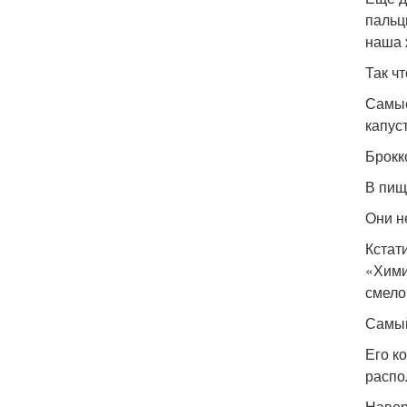
пальц
наша 
Так ч
Самые
капус
Брокк
В пищ
Они н
Кстат
«Химич
смело
Самый
Его к
распо
Навер