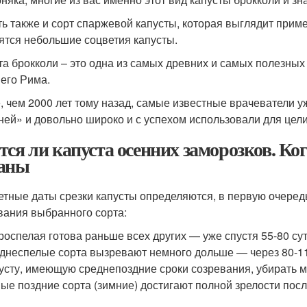
ть также и сорт спаржевой капусты, которая выглядит приме
ятся небольшие соцветия капусты.
та брокколи – это одна из самых древних и самых полезных
его Рима.
, чем 2000 лет тому назад, самые известные врачеватели уж
ней» и довольно широко и с успехом использовали для цел
тся ли капуста осенних заморозков. К
аны
етные даты срезки капусты определяются, в первую очередь,
вания выбранного сорта:
роспелая готова раньше всех других — уже спустя 55-80 сут
днеспелые сорта вызревают немного дольше — через 80-11
усту, имеющую среднепоздние сроки созревания, убирать мо
ые поздние сорта (зимние) достигают полной зрелости посл