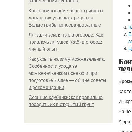
заболеваний суставов
Консервирование белых грибов в
домашних условиях рецепты.
Белые грибы консервированные
К
Б
Лягушки земляные в огороде. Как
з
привлечь лягушек (жаб) в огород:
Ц
личный опыт
Бои
Как укрыть на зиму можжевельник.
чел
Особенности ухода за
можжевельником осенью и при
подготовке к зиме — общие советы
Брокк
и рекомендации
Как т
Осенние клубники: как правильно
И «кр
посадить их в открытый грунт
Чаще 
А зря
Ещё д