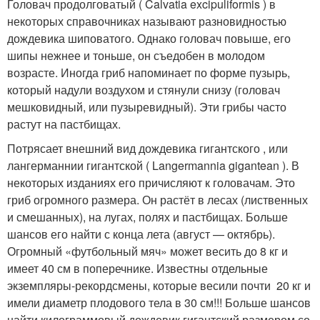
Головач продолговатый ( Calvatia excipuliformis ) в
некоторых справочниках называют разновидностью
дождевика шиповатого. Однако головач повыше, его
шипы нежнее и тоньше, он съедобен в молодом
возрасте. Иногда гриб напоминает по форме пузырь,
который надули воздухом и стянули снизу (головач
мешковидный, или пузыревидный). Эти грибы часто
растут на пастбищах.
Потрясает внешний вид дождевика гигантского , или
лангерманнии гигантской ( Langermannia gigantean ). В
некоторых изданиях его причисляют к головачам. Это
гриб огромного размера. Он растёт в лесах (лиственных
и смешанных), на лугах, полях и пастбищах. Больше
шансов его найти с конца лета (август — октябрь).
Огромный «футбольный мяч» может весить до 8 кг и
имеет 40 см в поперечнике. Известны отдельные
экземпляры-рекордсмены, которые весили почти 20 кг и
имели диаметр плодового тела в 30 см!!! Больше шансов
найти килограммовый дождевик гигантский размером со