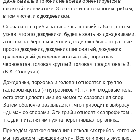
Даже бывалый грибник не всегда ориентируется в
сложной систематике. Это относится ко многим грибам,
в том числе, и к дождевикам.
Сначала все грибы называешь «волчий табак», потом,
узнав, что это дождевики, будешь звать их дождевиками,
а потом разберёшься, что и дождевики бывают разные:
просто дождевик, дождевик шиповатый, дождевик
грушевидный, дождевик игольчатый, пороховка
черноватая, головач круглый, головач продолговатый.
(В.А. Солоухин).
Дождевики, порховка и головач относятся к группе
гастеромицетов (« нутревиков »), т.к. их плодовые тела
остаются целостными до момента созревания спор.
Затем оболочка разрывается, что приводит к выбросу
«дыма» со спорами. Эти грибы относят к сапрофитам ,
т.к. для питания им нужна перегнившая органика.
Приведём краткое описание нескольких грибов, которые
мы называем «дождевиками». Все они очень вкусные.