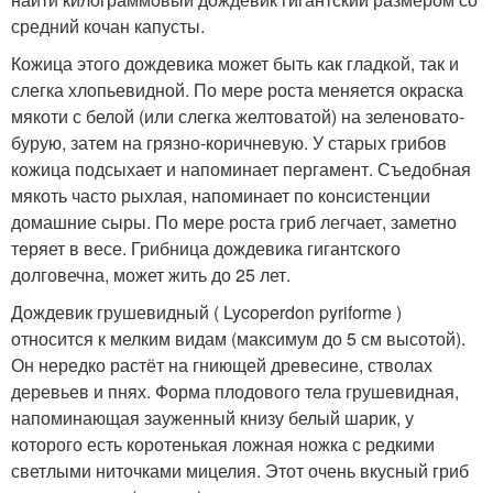
средний кочан капусты.
Кожица этого дождевика может быть как гладкой, так и
слегка хлопьевидной. По мере роста меняется окраска
мякоти с белой (или слегка желтоватой) на зеленовато-
бурую, затем на грязно-коричневую. У старых грибов
кожица подсыхает и напоминает пергамент. Съедобная
мякоть часто рыхлая, напоминает по консистенции
домашние сыры. По мере роста гриб легчает, заметно
теряет в весе. Грибница дождевика гигантского
долговечна, может жить до 25 лет.
Дождевик грушевидный ( Lycoperdon pyriforme )
относится к мелким видам (максимум до 5 см высотой).
Он нередко растёт на гниющей древесине, стволах
деревьев и пнях. Форма плодового тела грушевидная,
напоминающая зауженный книзу белый шарик, у
которого есть коротенькая ложная ножка с редкими
светлыми ниточками мицелия. Этот очень вкусный гриб