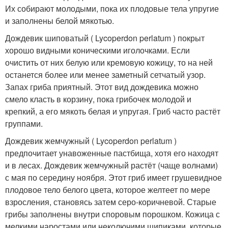
Их собирают молодыми, пока их плодовые тела упругие
и заполнены белой мякотью.
Дождевик шиповатый ( Lycoperdon perlatum ) покрыт
хорошо видными коническими иголочками. Если
очистить от них белую или кремовую кожицу, то на ней
останется более или менее заметный сетчатый узор.
Запах гриба приятный. Этот вид дождевика можно
смело класть в корзину, пока грибочек молодой и
крепкий, а его мякоть белая и упругая. Гриб часто растёт
группами.
Дождевик жемчужный ( Lycoperdon perlatum )
предпочитает унавоженные пастбища, хотя его находят
и в лесах. Дождевик жемчужный растёт (чаще волнами)
с мая по середину ноября. Этот гриб имеет грушевидное
плодовое тело белого цвета, которое желтеет по мере
взросления, становясь затем серо-коричневой. Старые
грибы заполнены внутри споровым порошком. Кожица с
мелкими наростами или неколючими шипиками, которые