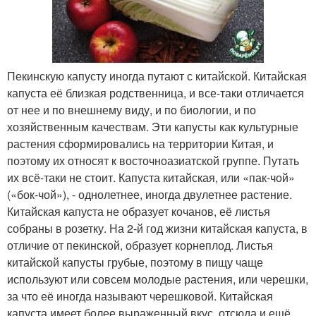
Пекинскую капусту иногда путают с китайской. Китайская
капуста её близкая родственница, и все-таки отличается
от нее и по внешнему виду, и по биологии, и по
хозяйственным качествам. Эти капусты как культурные
растения сформировались на территории Китая, и
поэтому их относят к восточноазиатской группе. Путать
их всё-таки не стоит. Капуста китайская, или «пак-чой»
(«бок-чой»), - однолетнее, иногда двулетнее растение.
Китайская капуста не образует кочанов, её листья
собраны в розетку. На 2-й год жизни китайская капуста, в
отличие от пекинской, образует корнеплод. Листья
китайской капусты грубые, поэтому в пищу чаще
используют или совсем молодые растения, или черешки,
за что её иногда называют черешковой. Китайская
капуста имеет более выраженный вкус, отсюда и ещё