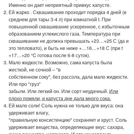
Именно он дает неприятный привкус капусте.
Ей жарко . Сквашивание проходит порядка 4 дней (в
среднем для тары 3-4 л) при комнатной t. При
повышенной сквашивание ускоренное, с избыточным
образованием углекислого газа. Температура при
сквашивании не должна превышать +23…+25 С (да и
это тепловато), и быть не ниже +…16…+18 С (при t
+17…+20 °C готова после 6-8 суток).
Мало жидкости. Возможно, сама капуста была
жесткой, не сочной – "в
собственном соку", без рассола, дала мало жидкости.
Или про "груз"
забыли. Или легкий он. Или сорт неудачный.
Или
плохо помяли, и капуста дне дала много сока.
Ей мало соли! Соль нужна не только для вкуса: она
удерживает влагу,
"правильную консистенцию" сохраняет и хруст. Соль
удерживает вещества, определяющие вкус: сахара,