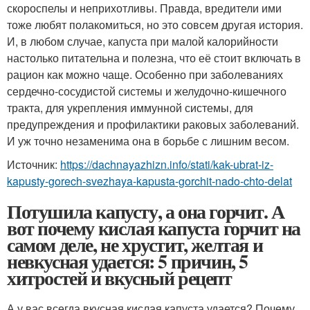
скороспелы и неприхотливы. Правда, вредители ими
тоже любят полакомиться, но это совсем другая история.
И, в любом случае, капуста при малой калорийности
настолько питательна и полезна, что её стоит включать в
рацион как можно чаще. Особенно при заболеваниях
сердечно-сосудистой системы и желудочно-кишечного
тракта, для укрепления иммунной системы, для
предупреждения и профилактики раковых заболеваний.
И уж точно незаменима она в борьбе с лишним весом.
Источник:
https://dachnayazhizn.info/stati/kak-ubrat-iz-
kapusty-gorech-svezhaya-kapusta-gorchit-nado-chto-delat
Потушила капусту, а она горчит. А
вот почему кислая капуста горчит на
самом деле, не хрустит, желтая и
невкусная удается: 5 причин, 5
хитростей и вкусный рецепт
А у вас всегда вкусная кислая капуста удается? Почему