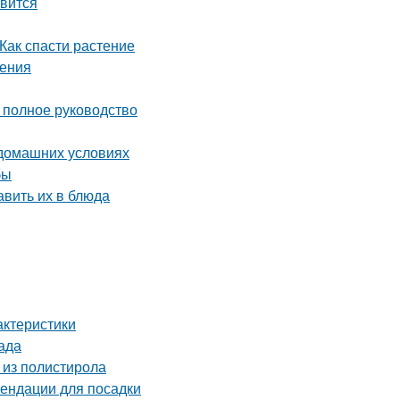
авится
Как спасти растение
шения
полное руководство
 домашних условиях
бы
авить их в блюда
актеристики
ада
 из полистирола
ендации для посадки