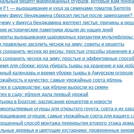
кальный рецепт маринованных огурцов, который вам понр
я F1 — выращивание и уход за семенами томатов Seminis
ему фикус бенджамина сбросил листья после замерзания? 
чему у фикуса бенджамина желтеют листья: причины и ре
кие исторические памятники дошли до наших дней
креты выращивания шаровидных хризантем мультифлоры: 
к правильно засолить чеснок на зиму: советы и рецепты
к сохранить чеснок до весны: простые способы хранения в
к сохранить чеснок на зиму: простые и эффективные спосо
емя для сборки: когда убирать тыквы на хранение и как доб
нный календарь и время уборки тыквы в Амурском огороде
ожайность и качество: самые урожайные сорта яблонь
пех в садоводстве: как яблони выросли из семян
пех в саду: яблоня дала первый урожай
тырка в Братске: расписание концертов и новости
моопыляемые огурцы для открытого грунта: сорта и их хар
ращивание огурцов: самые урожайные сорта для вашего с
рощенный способ монтажа перекрытия второго этажа дома
льные деревья и цветущие кустарники: проверенные реком