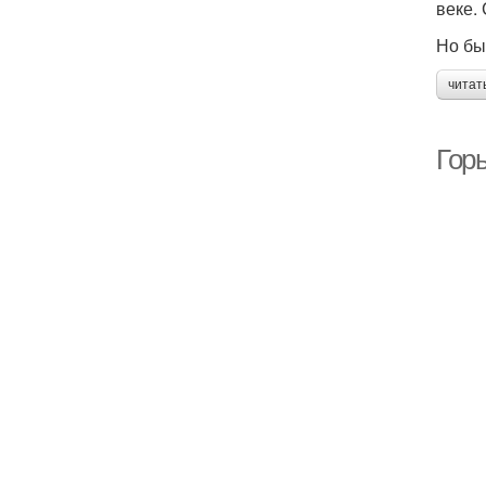
веке.
Но бы
читат
Горь