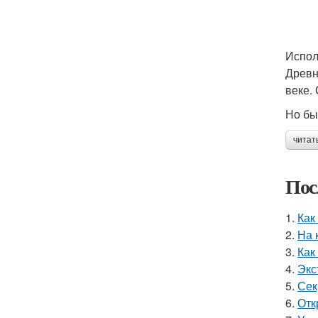
Испол
Древн
веке.
Но бы
читат
Пос
1.
Как
2.
На 
3.
Как
4.
Экс
5.
Сек
6.
Отк