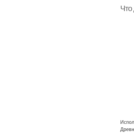
Что 
Испол
Древн