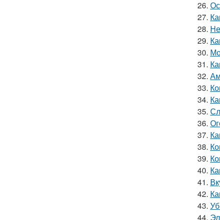
26.
Ос
27.
Ка
28.
Не
29.
Ка
30.
Мо
31.
Ка
32.
Ам
33.
Ко
34.
Ка
35.
Сл
36.
Ог
37.
Ка
38.
Ко
39.
Ко
40.
Ка
41.
Вк
42.
Ка
43.
Уб
44.
Эл