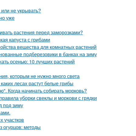
ь или не укрывать?
но уже
ивать растения перед заморозками?
кая капуста с грибами
войства вещества для комнатных растений
нованные подберезовики в банках на зиму
жать осенью: 10 лучших растений
ния, которым не нужно много света
 каких лесах растут белые грибы
ю". Когда начинать собирать морковь?
 правила уборки свеклы и моркови с грядки
д под зиму
нами.
х участков
из огурцов: методы