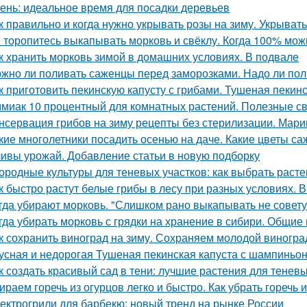
ень: идеальное время для посадки деревьев
к правильно и когда нужно укрывать розы на зиму. Укрыват
 торопитесь выкапывать морковь и свёклу. Когда 100% мож
к хранить морковь зимой в домашних условиях. В подвале
жно ли поливать саженцы перед заморозками. Надо ли пол
к приготовить пекинскую капусту с грибами. Тушеная пекинс
миак 10 процентный для комнатных растений. Полезные с
нсервация грибов на зиму рецепты без стерилизации. Мари
кие многолетники посадить осенью на даче. Какие цветы са
ивы урожай. Добавление статьи в новую подборку
ородные культуры для теневых участков: как выбрать расте
к быстро растут белые грибы в лесу при разных условиях. В
гда убирают морковь. "Слишком рано выкапывать не совету
гда убирать морковь с грядки на хранение в сибири. Общие
к сохранить виноград на зиму. Сохраняем молодой виногра
усная и недорогая Тушеная пекинская капуста с шампиньо
к создать красивый сад в тени: лучшие растения для теневы
ираем горечь из огурцов легко и быстро. Как убрать горечь 
ектрогрили для барбекю: новый тренд на рынке России