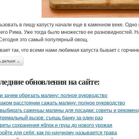
ьзовать в пищу капусту начали еще в каменном веке. Одно 
его Рима. Уже тогда было множество ее разновидностей. Н
 Сегодня это самый популярный овощ.
вает так, что всеми нами любимая капуста бывает с горчинк
ь дальше →
ледние обновления на сайте:
 и зачем обрезать малину: полное руководство
каком расстоянии сажать малину: полное руководство
 выбирать саженцы малины для посадки: советы и рекомен
тремальный вызов: съешь банку за один раз
реты сохранения яблок и груш до нового урожая
ройте для себя: как по-научному называется трава