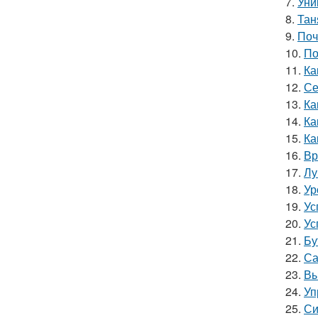
7.
Уни
8.
Тан
9.
Поч
10.
По
11.
Ка
12.
Се
13.
Ка
14.
Ка
15.
Ка
16.
Вр
17.
Лу
18.
Ур
19.
Ус
20.
Ус
21.
Бу
22.
Са
23.
Вы
24.
Уп
25.
Си