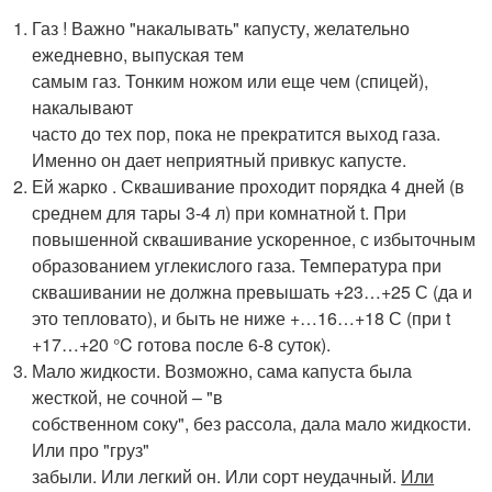
Газ ! Важно "накалывать" капусту, желательно
ежедневно, выпуская тем
самым газ. Тонким ножом или еще чем (спицей),
накалывают
часто до тех пор, пока не прекратится выход газа.
Именно он дает неприятный привкус капусте.
Ей жарко . Сквашивание проходит порядка 4 дней (в
среднем для тары 3-4 л) при комнатной t. При
повышенной сквашивание ускоренное, с избыточным
образованием углекислого газа. Температура при
сквашивании не должна превышать +23…+25 С (да и
это тепловато), и быть не ниже +…16…+18 С (при t
+17…+20 °C готова после 6-8 суток).
Мало жидкости. Возможно, сама капуста была
жесткой, не сочной – "в
собственном соку", без рассола, дала мало жидкости.
Или про "груз"
забыли. Или легкий он. Или сорт неудачный.
Или