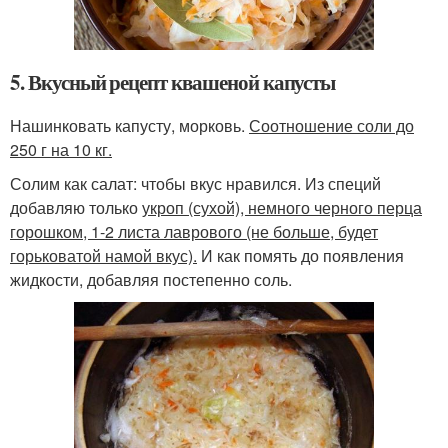
5. Вкусный рецепт квашеной капусты
Нашинковать капусту, морковь.
Соотношение соли до
250 г на 10 кг.
Солим как салат: чтобы вкус нравился. Из специй
добавляю только
укроп (сухой), немного черного перца
горошком, 1-2 листа лаврового (не больше, будет
горьковатой намой вкус).
И как помять до появления
жидкости, добавляя постепенно соль.