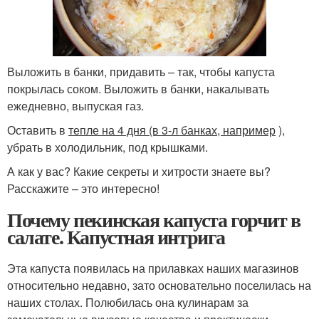
Выложить в банки, придавить – так, чтобы капуста
покрылась соком. Выложить в банки, накалывать
ежедневно, выпуская газ.
Оставить в
тепле на 4 дня (в 3-л банках, например
),
убрать в холодильник, под крышками.
А как у вас? Какие секреты и хитрости знаете вы?
Расскажите – это интересно!
Почему пекинская капуста горчит в
салате. Капустная интрига
Эта капуста появилась на прилавках наших магазинов
относительно недавно, зато основательно поселилась на
наших столах. Полюбилась она кулинарам за