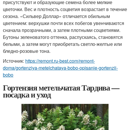
присутствуют и образующие семена более мелкие
цветочки. Вес и плотность соцветия возрастает в течение
сезона. «Сильвер Доллар» отличается обильным
цветением: верхушки почти всех побегов увенчиваются
сначала прозрачными, а затем плотными соцветиями.
Бутоны зеленоватого оттенка, распускаясь, становятся
белыми, а затем могут приобретать светло-желтые или
бледно-розовые тона.
Источник:
https://remont.ru-best.com/remont-
doma/gortenziya-metelchataya-bobo-opisanie-gortenzii-
bobo
Гортензия метельчатая Тардива —
посадка и уход