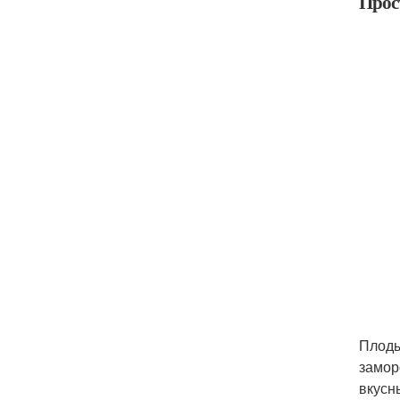
Прос
Плоды
замор
вкусн