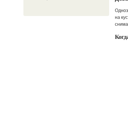
Одноз
на ку
снима
Когд