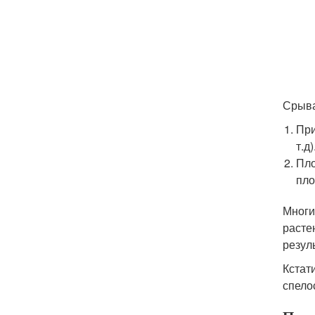
Срыва
При
т.д)
Пло
пло
Многи
расте
резул
Кстат
спело