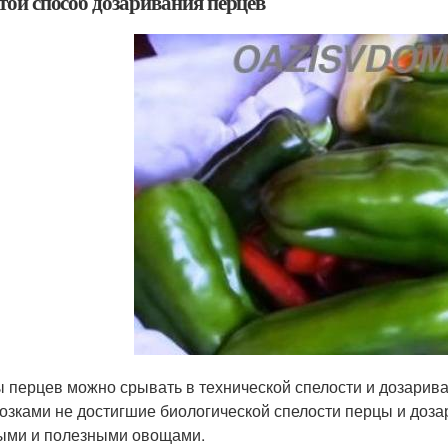
той способ дозаривания перцев
 перцев можно срывать в технической спелости и дозарива
озками не достигшие биологической спелости перцы и дозар
ыми и полезными овощами.