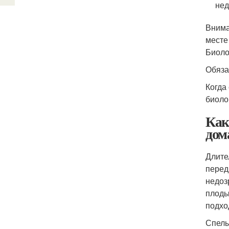
нед
Внима
месте
Биоло
Обяза
Когда
биоло
Как
дом
Длите
перед
недоз
плоды
подхо
Спелы