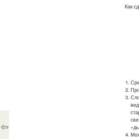
Как с
Сре
Про
Сло
вед
ста
све
⇦
«ды
Мож