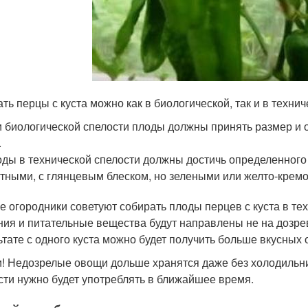
ть перцы с куста можно как в биологической, так и в технич
 биологической спелости плоды должны принять размер и о
.
ды в технической спелости должны достичь определенного 
тными, с глянцевым блеском, но зелеными или желто-крем
е огородники советуют собирать плоды перцев с куста в техн
ния и питательные вещества будут направлены не на дозре
ьтате с одного куста можно будет получить больше вкусных
и! Недозрелые овощи дольше хранятся даже без холодильник
сти нужно будет употреблять в ближайшее время.