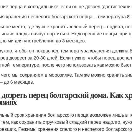
ние перца в холодильнике, если он не дозрел (достиг техни
ия хранения неспелого болгарского перца – температура 8-
ьное место, где лучше хранить зелёный перец – подвал, по
, иначе плоды начнут портиться. Недозревшие перцы, при п
дными для употребления до 3 месяцев.
нужно, чтобы он покраснел, температура хранения должна бы
ерец дозреет за 20-30 дней. Если нужно, чтобы перец доспе
тной температуре, после чего использовать как можно быст
 чего мы сохраняем в морозилке. Там же можно хранить зим
 – до 6 месяцев.
 дозреть перец болгарский дома. Как 
овиях
льный срок хранения болгарского перца возможен лишь в т
 тем, как сохранить стручковый сладкий перец надолго, ну
ревших. Режимы хранения спелого и неспелого болгарског