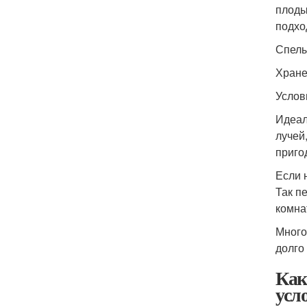
плоды
подхо
Спелы
Хране
Услов
Идеал
лучей
приго
Если 
Так п
комна
Много
долго
Как
усл