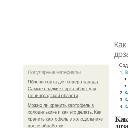
Как
доз
Сод
К
Популярные материалы
Яблони сорта для северо запада.
Самые сладкие сорта яблок для
К
Ленинградской области
К
Можно ли хранить картофель в
К
холодилькике и как это делать. Как
Как
хранить картофель в холодильнике
доз
после обработки