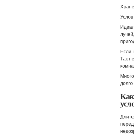
Хране
Услов
Идеал
лучей
приго
Если 
Так п
комна
Много
долго
Как
усл
Длите
перед
недоз