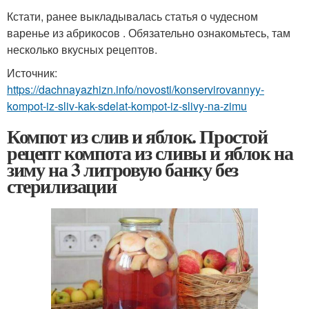
Кстати, ранее выкладывалась статья о чудесном
варенье из абрикосов . Обязательно ознакомьтесь, там
несколько вкусных рецептов.
Источник:
https://dachnayazhizn.info/novosti/konservirovannyy-
kompot-iz-sliv-kak-sdelat-kompot-iz-slivy-na-zimu
Компот из слив и яблок. Простой
рецепт компота из сливы и яблок на
зиму на 3 литровую банку без
стерилизации