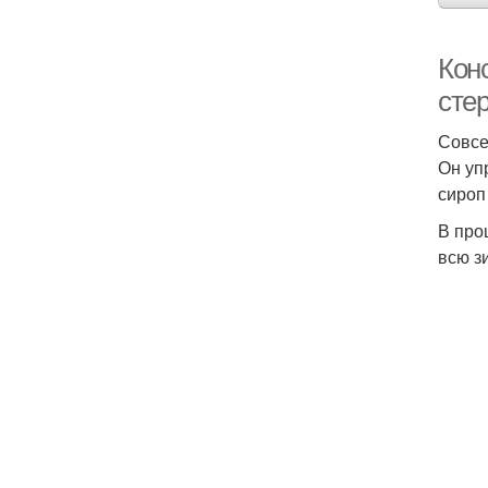
Кон
сте
Совсе
Он уп
сироп
В про
всю з