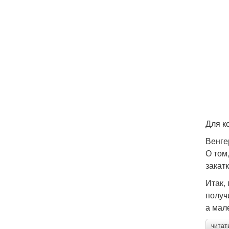
Для к
Венге
О том
закат
Итак,
получ
а мал
читат