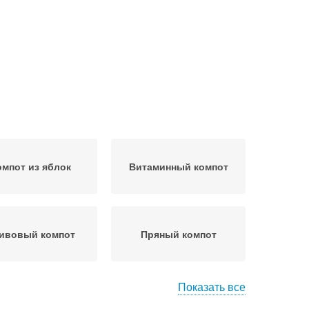
омпот из яблок
Витаминный компот
ивовый компот
Пряный компот
Показать все
вы без косточки
Компот из желтых слив