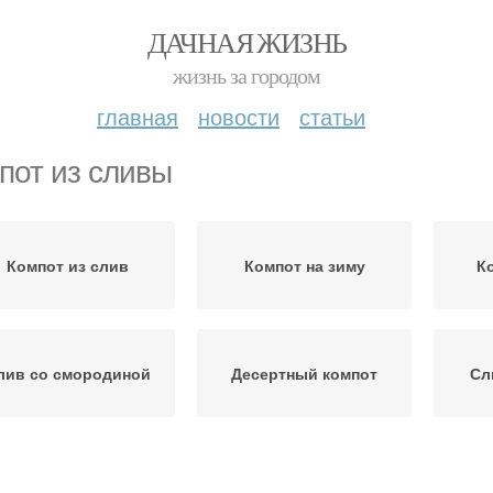
ДАЧНАЯ ЖИЗНЬ
жизнь за городом
главная
новости
статьи
пот из сливы
Компот из слив
Компот на зиму
К
лив со смородиной
Десертный компот
Сл
Рецепт из желтой
Слив на зиму
Сли