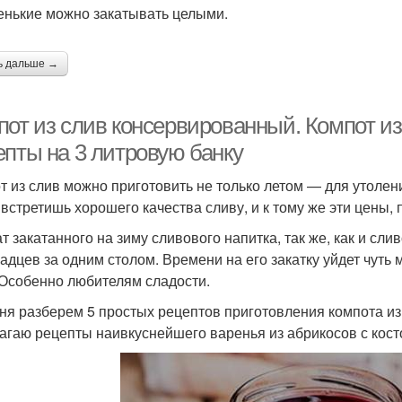
енькие можно закатывать целыми.
ь дальше →
пот из слив консервированный. Компот и
епты на 3 литровую банку
т из слив можно приготовить не только летом — для утолени
 встретишь хорошего качества сливу, и к тому же эти цены,
т закатанного на зиму сливового напитка, так же, как и сли
адцев за одним столом. Времени на его закатку уйдет чуть
 Особенно любителям сладости.
ня разберем 5 простых рецептов приготовления компота из с
агаю рецепты наивкуснейшего варенья из абрикосов с кост