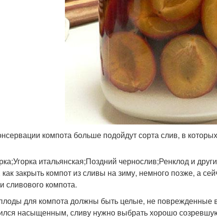
онсервации компота больше подойдут сорта слив, в которых 
рка;Угорка итальянская;Поздний чернослив;Ренклод и други
, как закрыть компот из сливы на зиму, немного позже, а с
ки сливового компота.
 плоды для компота должны быть целые, не поврежденные 
ился насыщенным, сливу нужно выбрать хорошо созревшую