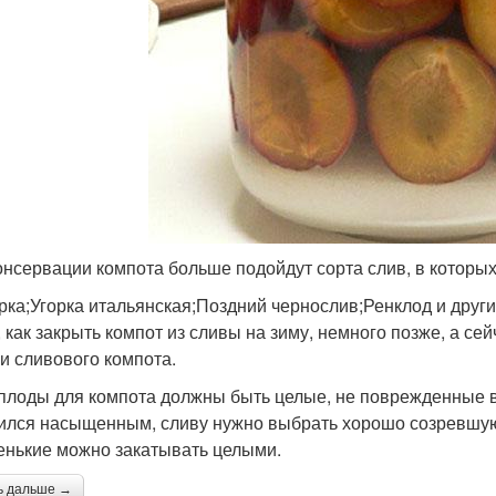
онсервации компота больше подойдут сорта слив, в которых 
рка;Угорка итальянская;Поздний чернослив;Ренклод и други
, как закрыть компот из сливы на зиму, немного позже, а с
ки сливового компота.
 плоды для компота должны быть целые, не поврежденные 
ился насыщенным, сливу нужно выбрать хорошо созревшую
енькие можно закатывать целыми.
ь дальше →