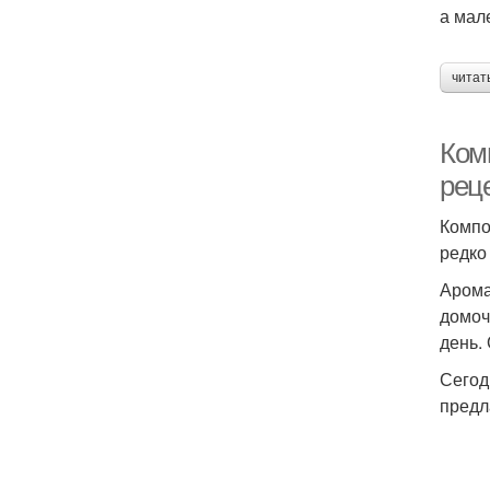
а мал
читат
Ком
рец
Компо
редко
Арома
домоч
день.
Сегод
предл