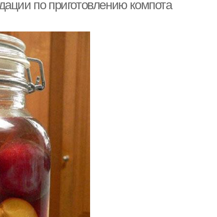
дации по приготовлению компота
центрированный
Сливы без сахара
компот
кусный компот
Ароматный компот