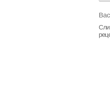
Вас
Сли
рец