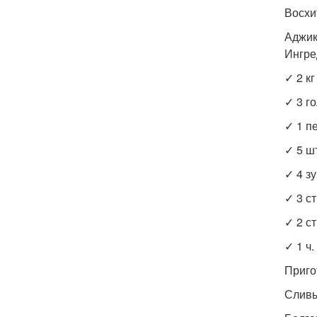
Восхи
Аджик
Ингре
✓ 2 кг
✓ 3 г
✓ 1 п
✓ 5 ш
✓ 4 зу
✓ 3 ст
✓ 2 ст
✓ 1 ч.
Приго
Сливы