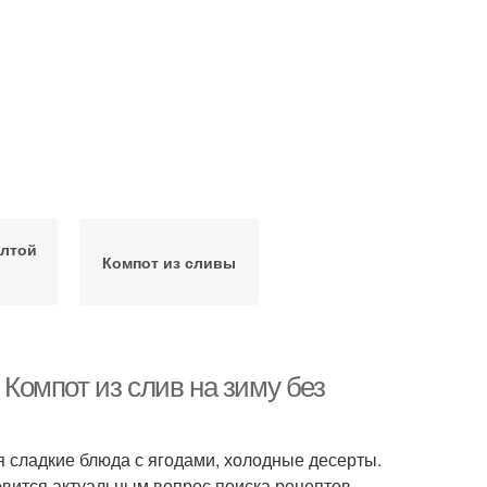
елтой
Компот из сливы
 Компот из слив на зиму без
я сладкие блюда с ягодами, холодные десерты.
овится актуальным вопрос поиска рецептов