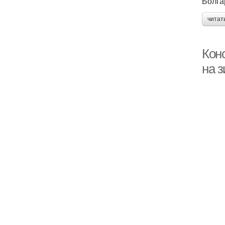
Болга
читат
Кон
на 