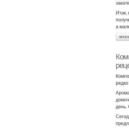
закат
Итак,
получ
а мал
читат
Ком
рец
Компо
редко
Арома
домоч
день.
Сегод
предл