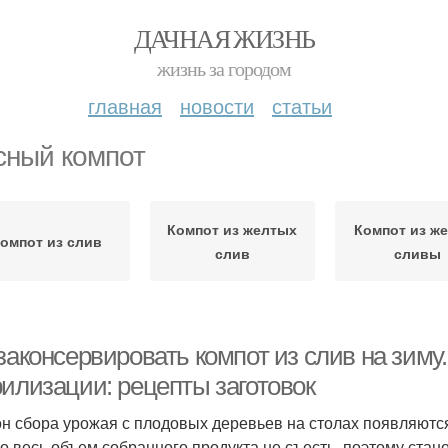
ДАЧНАЯ ЖИЗНЬ
жизнь за городом
главная
новости
статьи
сный компот
Компот из желтых
Компот из ж
омпот из слив
слив
сливы
законсервировать компот из слив на зиму.
рилизации: рецепты заготовок
он сбора урожая с плодовых деревьев на столах появляютс
о весь объем собранного продукта не съесть, поэтому стан