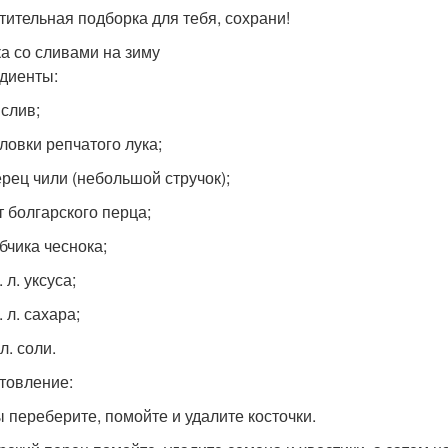
тительная подборка для тебя, сохрани!
а со сливами на зиму
диенты:
 слив;
оловки репчатого лука;
ерец чили (небольшой стручок);
т болгарского перца;
бчика чеснока;
. л. уксуса;
. л. сахара;
 л. соли.
товление:
 переберите, помойте и удалите косточки.