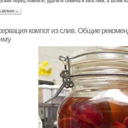
рский перец помойте, удалите семена и хвостики, а затем 
ь дальше →
сервация компот из слив. Общие рекомен
зиму