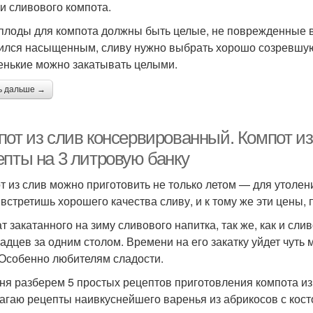
ки сливового компота.
 плоды для компота должны быть целые, не поврежденные 
ился насыщенным, сливу нужно выбрать хорошо созревшую
енькие можно закатывать целыми.
ь дальше →
пот из слив консервированный. Компот и
епты на 3 литровую банку
т из слив можно приготовить не только летом — для утолени
 встретишь хорошего качества сливу, и к тому же эти цены,
т закатанного на зиму сливового напитка, так же, как и сли
адцев за одним столом. Времени на его закатку уйдет чуть
 Особенно любителям сладости.
ня разберем 5 простых рецептов приготовления компота из с
агаю рецепты наивкуснейшего варенья из абрикосов с кост