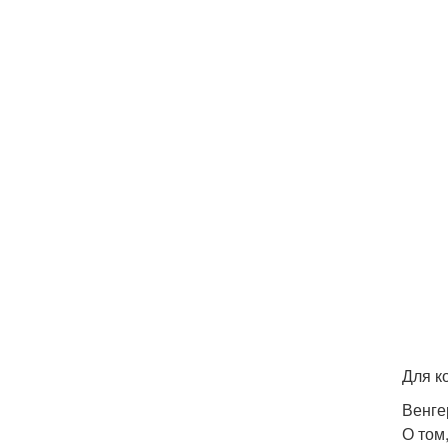
Для к
Венге
О том