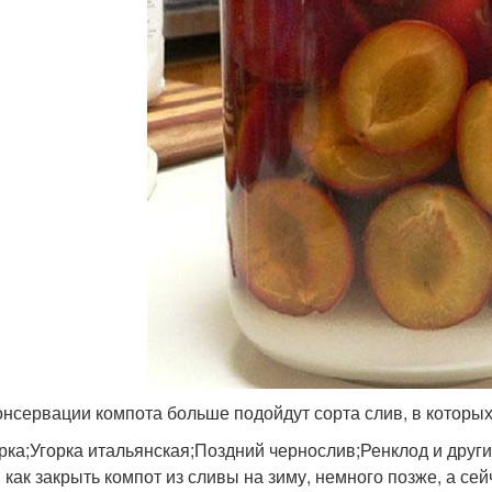
онсервации компота больше подойдут сорта слив, в которых 
рка;Угорка итальянская;Поздний чернослив;Ренклод и други
, как закрыть компот из сливы на зиму, немного позже, а с