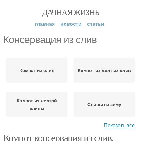
ДАЧНАЯ ЖИЗНЬ
главная
новости
статьи
Консервация из слив
Компот из слив
Компот из желтых слив
Компот из желтой
Сливы на зиму
сливы
Показать все
Компот консервация из слив.
Сливы без сахара
Компот из сливы