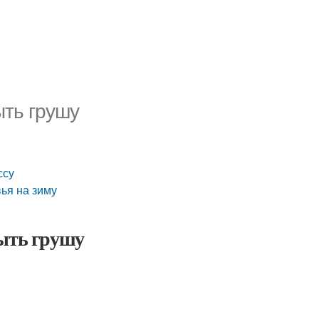
ыть грушу
ссу
ья на зиму
рыть грушу