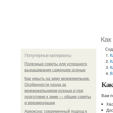
Как
Сод
К
Популярные материалы
К
Полезные советы для успешного
К
выращивания саженцев осенью
В
Как укрыть на зиму можжевельник.
Как
Особенности ухода за
можжевельником осенью и при
Вам п
подготовке к зиме — общие советы
и рекомендации
Хво
Дос
Аркоксиа: современный подход к