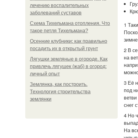
Гру
лечению воспалительных
Крю
заболеваний суставов
Схема Тихельмана отопления. Что
1 Так
такое петля Тихельмана?
Поско
зимне
Осенние клубники: как правильно
посадить их в открытый грунт
2 В с
на ве
Лягушки земляные в огороде. Как
напри
привлечь лягушек (жаб) в огород:
можно
личный опыт
3 Её 
Землянка, как построить.
под н
Технология строительства
ветви
землянки
снег 
4 Но 
выпад
На вс
укрыв