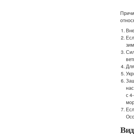
Причи
относ
Вне
Есл
зим
Сил
вет
Для
Укр
Защ
нас
с 4
мор
Есл
Осо
Вид