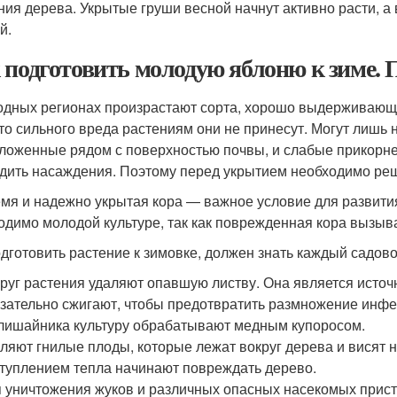
ния дерева. Укрытые груши весной начнут активно расти, а
й.
 подготовить молодую яблоню к зиме. П
одных регионах произрастают сорта, хорошо выдерживающи
 то сильного вреда растениям они не принесут. Могут лишь 
ложенные рядом с поверхностью почвы, и слабые прикорне
дить насаждения. Поэтому перед укрытием необходимо решит
мя и надежно укрытая кора — важное условие для развития
одимо молодой культуре, так как поврежденная кора вызыва
одготовить растение к зимовке, должен знать каждый садов
руг растения удаляют опавшую листву. Она является исто
зательно сжигают, чтобы предотвратить размножение инфе
лишайника культуру обрабатывают медным купоросом.
ляют гнилые плоды, которые лежат вокруг дерева и висят на
туплением тепла начинают повреждать дерево.
 уничтожения жуков и различных опасных насекомых прис