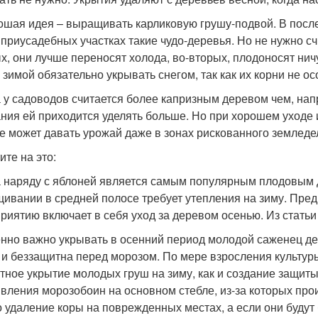
ошая идея – выращивать карликовую грушу-подвой. В посл
 приусадебных участках такие чудо-деревья. Но не нужно с
х, они лучше переносят холода, во-вторых, плодоносят ничу
 зимой обязательно укрывать снегом, так как их корни не о
 у садоводов считается более капризным деревом чем, напр
ния ей приходится уделять больше. Но при хорошем уходе
е может давать урожай даже в зонах рискованного земледел
ите на это:
 наряду с яблоней является самым популярным плодовым 
ивании в средней полосе требует утепления на зиму. Пред
риятию включает в себя уход за деревом осенью. Из статьи 
нно важно укрывать в осенний период молодой саженец дер
 и беззащитна перед морозом. По мере взросления культур
тное укрытие молодых груш на зиму, как и создание защиты
явления морозобоин на основном стебле, из-за которых пр
о удаление коры на поврежденных местах, а если они буду