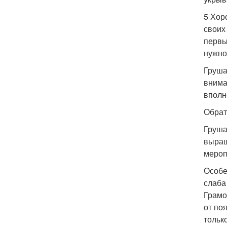
5 Хор
своих
первы
нужно
Груша
внима
вполн
Обрат
Груша
выращ
мероп
Особе
слаба
Грамо
от по
тольк