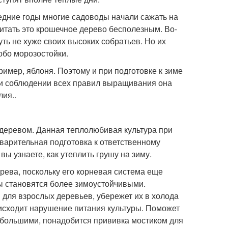
едние годы многие садоводы начали сажать на
читать это крошечное дерево бесполезным. Во-
ть не хуже своих высоких собратьев. Но их
собо морозостойки.
имер, яблоня. Поэтому и при подготовке к зиме
 и соблюдении всех правил выращивания она
ия..
деревом. Данная теплолюбивая культура при
варительная подготовка к ответственному
вы узнаете, как утеплить грушу на зиму.
ева, поскольку его корневая система еще
ы становятся более зимоустойчивыми.
 для взрослых деревьев, убережет их в холода
оисходит нарушение питания культуры. Поможет
т большими, понадобится прививка мостиком для