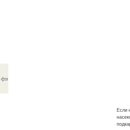
⇦
Если 
насек
подка