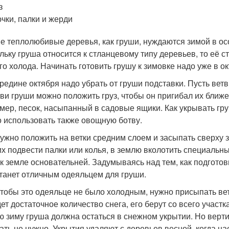
з
чки, палки и жерди
ие теплолюбивые деревья, как груши, нуждаются зимой в ос
льку груша относится к стланцевому типу деревьев, то её с
го холода. Начинать готовить грушу к зимовке надо уже в 
ередине октября надо убрать от груши подставки. Пусть вет
тви груши можно положить груз, чтобы он пригибал их ближе
мер, песок, насыпанный в садовые ящики. Как укрывать гр
 использовать также овощную ботву.
нужно положить на ветки средним слоем и засыпать сверху 
их подвести палки или колья, в землю вколотить специальн
 к земле основательней. Задумываясь над тем, как подготов
станет отличным одеяльцем для груши.
чтобы это одеяльце не было холодным, нужно присыпать вет
ет достаточное количество снега, его берут со всего участ
ю зиму груша должна остаться в снежном укрытии. Но верт
ать не нужно. Укрытия удаляют с деревьев весной, когда на