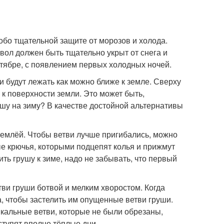
обо тщательной защите от морозов и холода.
твол должен быть тщательно укрыт от снега и
октябре, с появлением первых холодных ночей.
ви будут лежать как можно ближе к земле. Сверху
 к поверхности земли. Это может быть,
ушу на зиму? В качестве достойной альтернативы
землёй. Чтобы ветви лучше пригибались, можно
ые крючья, которыми подцепят колья и прижмут
ить грушу к зиме, надо не забывать, что первый
ви груши ботвой и мелким хворостом. Когда
ка, чтобы застелить им опущенные ветви груши.
икальные ветви, которые не были обрезаны,
ступят вполне тёплые дни.