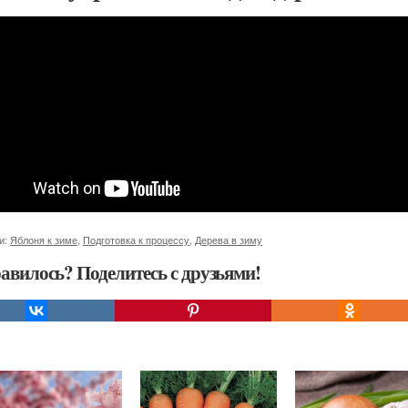
и:
Яблоня к зиме
,
Подготовка к процессу
,
Дерева в зиму
авилось? Поделитесь с друзьями!