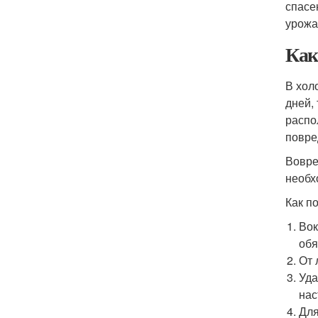
спасе
урожа
Как
В хол
дней,
распо
повре
Вовре
необх
Как п
Вок
обя
От 
Уда
нас
Для