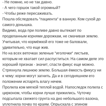
- Не помню, но не так давно.
- А чего горшок такой огромный?
- Чтобы реже пересаживать.
Пошла обследовать "пациента" в ванную. Ком сухой до
самого донышка.
Видимо, вода при поливе давно вытекает по
проделанным корнями дорожкам, не смачивая землю.
Учитывая, что кормёжкой его тоже не баловали,
удивительно, что еще жив.
Но на всех веточках зеленые "иголочки" листьев,
которым не хватает сил распуститься. На самом деле это
хороший признак - значит, спасти фикус еще можно.
Стряхнула лишнюю землю. Большая ёмкость фикусу ни
к чему: корни могут загнить. Да и в сегодняшнем его
положении испарять влагу нечем.
Пролила ком мягкой теплой водой. Напоследок полила с
цирконом, чтобы корни лучше прижились. Чуточку
подсыпала свежего грунта на дно небольшого вазона,
уплотнила почву по краям. Опрыскала с эпином