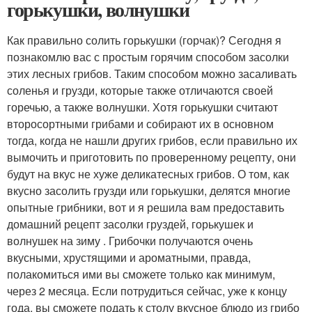
горькушки, волнушки
Как правильно солить горькушки (горчак)? Сегодня я
познакомлю вас с простым горячим способом засолки
этих лесных грибов. Таким способом можно засаливать
соленья и грузди, которые также отличаются своей
горечью, а также волнушки. Хотя горькушки считают
второсортными грибами и собирают их в основном
тогда, когда не нашли других грибов, если правильно их
вымочить и приготовить по проверенному рецепту, они
будут на вкус не хуже деликатесных грибов. О том, как
вкусно засолить грузди или горькушки, делятся многие
опытные грибники, вот и я решила вам предоставить
домашний рецепт засолки груздей, горькушек и
волнушек на зиму . Грибочки получаются очень
вкусными, хрустящими и ароматными, правда,
полакомиться ими вы сможете только как минимум,
через 2 месяца. Если потрудиться сейчас, уже к концу
года, вы сможете подать к столу вкусное блюдо из грибо