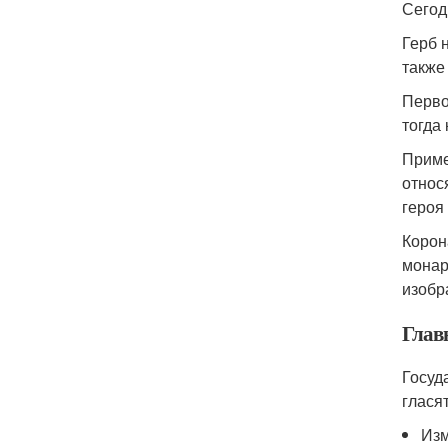
Сегод
Герб 
также
Перво
тогда
Приме
относ
героя
Корон
монар
изобр
Глав
Госуд
глася
Изм