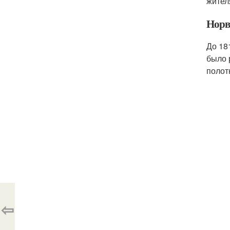
жител
Норв
До 18
было 
полот
⇦