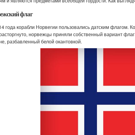
ям и являются предметами всеобщей гордости. Как выглядя
ежский флаг
14 года корабли Норвегии пользовались датским флагом. К
расторгнуто, норвежцы приняли собственный вариант флага
не, разбавленный белой окантовкой.