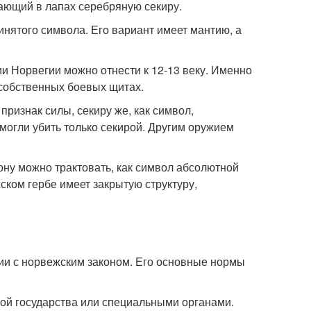
ающий в лапах серебряную секиру.
нятого символа. Его вариант имеет мантию, а
и Норвегии можно отнести к 12-13 веку. Именно
 собственных боевых щитах.
признак силы, секиру же, как символ,
смогли убить только секирой. Другим оружием
рону можно трактовать, как символ абсолютной
жском гербе имеет закрытую структуру,
вии с норвежским законом. Его основные нормы
вой государства или специальными органами.