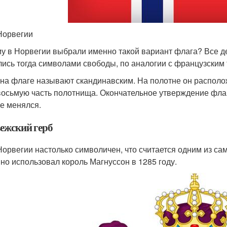
Норвегии
у в Норвегии выбрали именно такой вариант флага? Все дел
лись тогда символами свободы, по аналогии с французским
 на флаге называют скандинавским. На полотне он располо
восьмую часть полотнища. Окончательное утверждение флага
не менялся.
ежский герб
Норвегии настолько символичен, что считается одним из са
но использовал король Магнуссон в 1285 году.