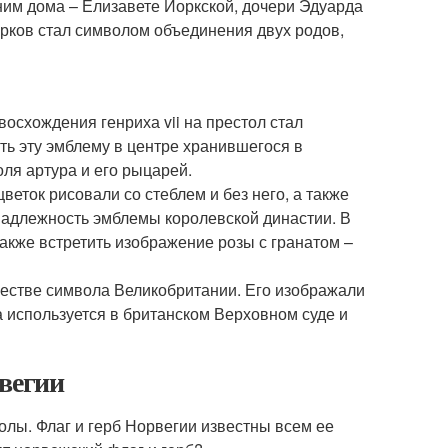
ним дома – Елизавете Йоркской, дочери Эдуарда
орков стал символом объединения двух родов,
восхождения генриха vii на престол стал
ь эту эмблему в центре хранившегося в
оля артура и его рыцарей.
еток рисовали со стеблем и без него, а также
надлежность эмблемы королевской династии. В
кже встретить изображение розы с гранатом –
ачестве символа Великобритании. Его изображали
а используется в британском Верховном суде и
рвегии
олы. Флаг и герб Норвегии известны всем ее