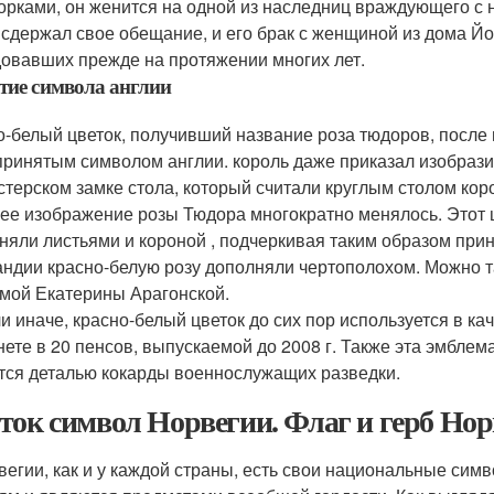
орками, он женится на одной из наследниц враждующего с 
н сдержал свое обещание, и его брак с женщиной из дома Й
овавших прежде на протяжении многих лет.
тие символа англии
о-белый цветок, получивший название роза тюдоров, после 
ринятым символом англии. король даже приказал изобразит
стерском замке стола, который считали круглым столом кор
ее изображение розы Тюдора многократно менялось. Этот цв
няли листьями и короной , подчеркивая таким образом при
ндии красно-белую розу дополняли чертополохом. Можно та
мой Екатерины Арагонской.
ли иначе, красно-белый цветок до сих пор используется в к
нете в 20 пенсов, выпускаемой до 2008 г. Также эта эмблем
тся деталью кокарды военнослужащих разведки.
ток символ Норвегии. Флаг и герб Но
вегии, как и у каждой страны, есть свои национальные симв