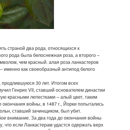
ять страной два рода, относящихся к
ого рода была белоснежная роза, а второго –
имволом, чем красный. алая роза ланкастеров
 – именно как своеобразный антипод белого
, продлившуюся 30 лет. Итогом всех
учил Генрих VII, ставший основателем династии
ную красными лепестками – алый цвет, таким
 окончания войны, в 1487 г., Йорки попытались
кольн, ставший зачинщиком, был убит.
бое внимание. За два года до окончания войны
у, что если Ланкастерам удастся одержать верх