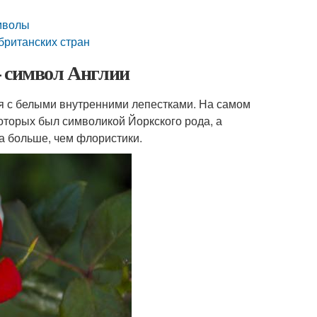
имволы
британских стран
— символ Англии
ая с белыми внутренними лепестками. На самом
 которых был символикой Йоркского рода, а
да больше, чем флористики.