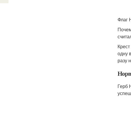
Флаг 
Почем
счита
Крест
одну 
разу 
Норв
Герб 
успеш