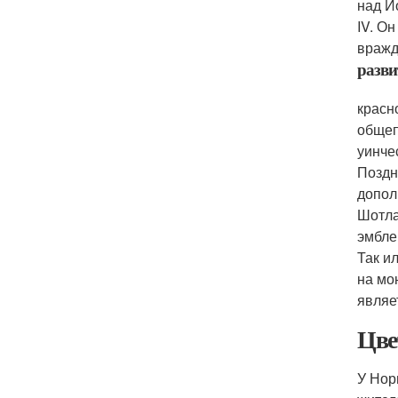
над Й
IV. О
вражд
разви
красн
общеп
уинче
Поздн
допол
Шотла
эмбле
Так и
на мо
являе
Цве
У Нор