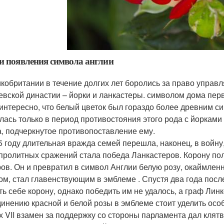
и появления символа англии
икобритании в течение долгих лет боролись за право управл
евской династии – йорки и ланкастеры. символом дома перв
 интересно, что белый цветок был гораздо более древним с
лась только в период противостояния этого рода с йорками
а, подчеркнутое противопоставление ему.
5 году длительная вражда семей перешла, наконец, в войну
пролитных сражений стала победа Ланкастеров. Корону пол
ов. Он и превратил в символ Англии белую розу, окаймлен
ом, стал главенствующим в эмблеме . Спустя два года после
ть себе корону, однако победить им не удалось, а граф Лин
инению красной и белой розы в эмблеме стоит уделить осо
х VII взамен за поддержку со стороны парламента дал клятв