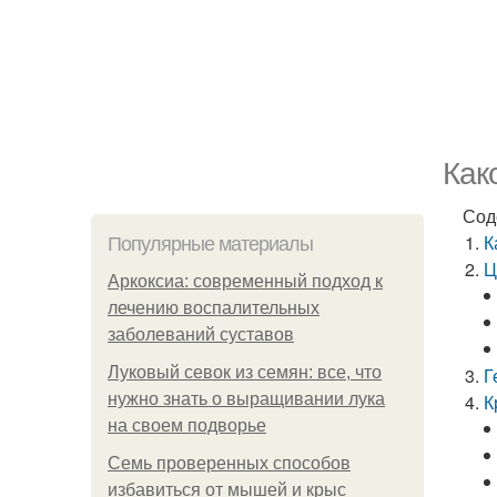
Как
Сод
К
Популярные материалы
Ц
Аркоксиа: современный подход к
лечению воспалительных
заболеваний суставов
Луковый севок из семян: все, что
Г
нужно знать о выращивании лука
К
на своем подворье
Семь проверенных способов
избавиться от мышей и крыс