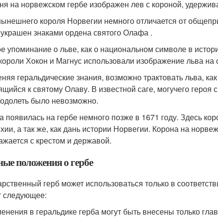
ня на норвежском гербе изображен лев с короной, удержив
нынешнего короля Норвегии немного отличается от общепри
 украшен знаками ордена святого Олафа .
е упоминание о льве, как о национальном символе в истори
 короли Хокон и Магнус использовали изображение льва на
няя геральдические знания, возможно трактовать льва, как 
ящийся к святому Олаву. В известной саге, могучего героя 
 одолеть было невозможно.
а появилась на гербе немного позже в 1671 году. Здесь ко
хии, а так же, как дань истории Норвегии. Корона на норве
ажается с крестом и державой.
ные положения о гербе
арственный герб может использоваться только в соответст
т следующее:
енения в геральдике герба могут быть внесены только гла