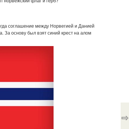
т норвежский флаг и герб?
огда соглашение между Норвегией и Данией
. За основу был взят синий крест на алом
⇨