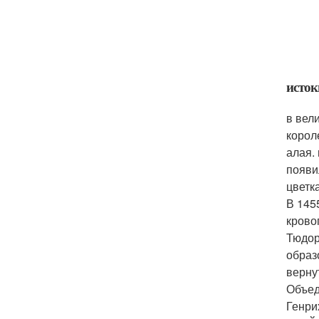
исток
в вел
корол
алая.
появи
цветк
В 145
крово
Тюдор
образ
верну
Объед
Генри