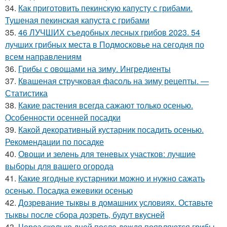
34.
Как приготовить пекинскую капусту с грибами.
Тушеная пекинская капуста с грибами
35.
46 ЛУЧШИХ съедобных лесных грибов 2023. 54
лучших грибных места в Подмосковье на сегодня по
всем направлениям
36.
Грибы с овощами на зиму. Ингредиенты
37.
Квашеная стручковая фасоль на зиму рецепты. —
Статистика
38.
Какие растения всегда сажают только осенью.
Особенности осенней посадки
39.
Какой декоративный кустарник посадить осенью.
Рекомендации по посадке
40.
Овощи и зелень для теневых участков: лучшие
выборы для вашего огорода
41.
Какие ягодные кустарники можно и нужно сажать
осенью. Посадка ежевики осенью
42.
Дозревание тыквы в домашних условиях. Оставьте
тыквы после сбора дозреть, будут вкусней
43.
Через сколько дней после дождя появляются грибы.