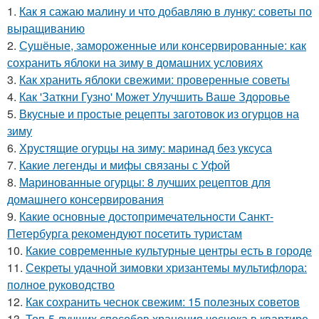
1.
Как я сажаю малину и что добавляю в лунку: советы по
выращиванию
2.
Сушёные, замороженные или консервированные: как
сохранить яблоки на зиму в домашних условиях
3.
Как хранить яблоки свежими: проверенные советы
4.
Как 'Заткни Гузно' Может Улучшить Ваше Здоровье
5.
Вкусные и простые рецепты заготовок из огурцов на
зиму
6.
Хрустящие огурцы на зиму: маринад без уксуса
7.
Какие легенды и мифы связаны с Уфой
8.
Маринованные огурцы: 8 лучших рецептов для
домашнего консервирования
9.
Какие основные достопримечательности Санкт-
Петербурга рекомендуют посетить туристам
10.
Какие современные культурные центры есть в городе
11.
Секреты удачной зимовки хризантемы мультифлора:
полное руководство
12.
Как сохранить чеснок свежим: 15 полезных советов
13.
Топ-5 лучших способов хранения чеснока в квартире