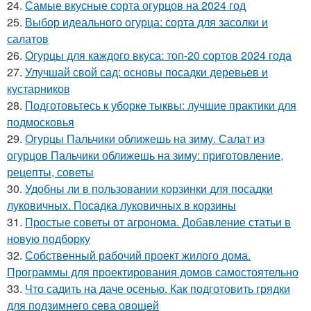
24.
Самые вкусные сорта огурцов на 2024 год
25.
Выбор идеального огурца: сорта для засолки и
салатов
26.
Огурцы для каждого вкуса: топ-20 сортов 2024 года
27.
Улучшай свой сад: основы посадки деревьев и
кустарников
28.
Подготовьтесь к уборке тыквы: лучшие практики для
подмосковья
29.
Огурцы Пальчики оближешь на зиму. Салат из
огурцов Пальчики оближешь на зиму: приготовление,
рецепты, советы
30.
Удобны ли в пользовании корзинки для посадки
луковичных. Посадка луковичных в корзины
31.
Простые советы от агронома. Добавление статьи в
новую подборку
32.
Собственный рабочий проект жилого дома.
Программы для проектирования домов самостоятельно
33.
Что садить на даче осенью. Как подготовить грядки
для подзимнего сева овощей