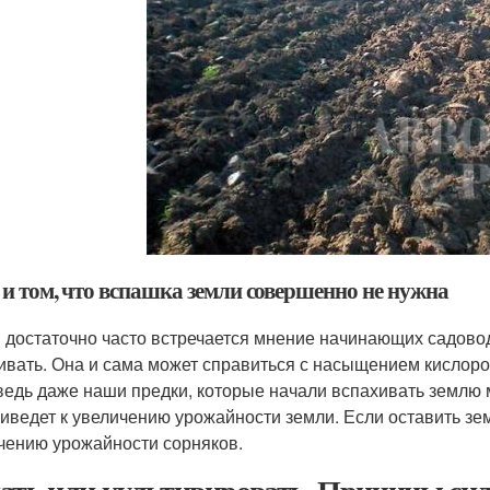
и том, что вспашка земли совершенно не нужна
и достаточно часто встречается мнение начинающих садовод
ивать. Она и сама может справиться с насыщением кислоро
ведь даже наши предки, которые начали вспахивать землю м
риведет к увеличению урожайности земли. Если оставить земл
чению урожайности сорняков.