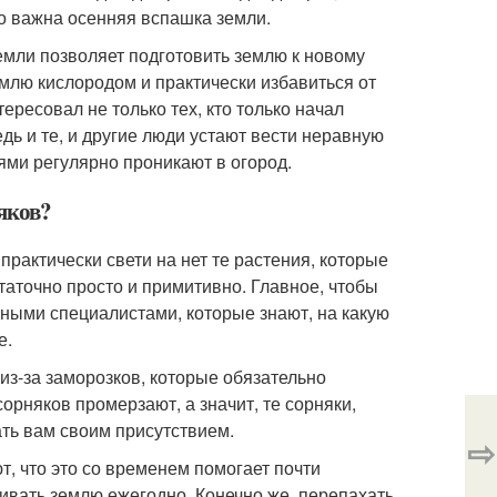
но важна осенняя вспашка земли.
емли позволяет подготовить землю к новому
емлю кислородом и практически избавиться от
ересовал не только тех, кто только начал
едь и те, и другие люди устают вести неравную
ями регулярно проникают в огород.
яков?
рактически свети на нет те растения, которые
таточно просто и примитивно. Главное, чтобы
ными специалистами, которые знают, на какую
е.
из-за заморозков, которые обязательно
орняков промерзают, а значит, те сорняки,
ать вам своим присутствием.
⇨
т, что это со временем помогает почти
хивать землю ежегодно. Конечно же, перепахать