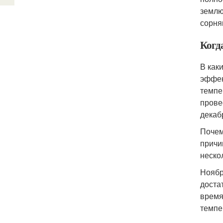
землю
сорня
Когд
В как
эффек
темпе
прове
декаб
Почем
причи
неско
Ноябр
доста
время
темпе