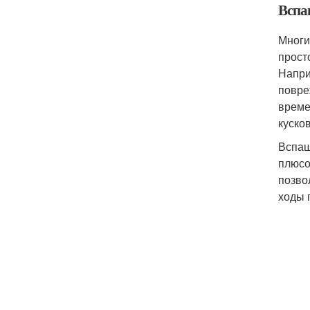
Вспа
Многи
прост
Напри
повре
време
куско
Вспаш
плюсо
позво
ходы 