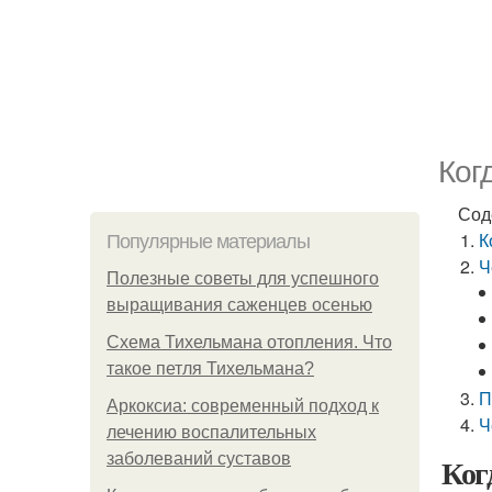
Ког
Сод
К
Популярные материалы
Ч
Полезные советы для успешного
выращивания саженцев осенью
Схема Тихельмана отопления. Что
такое петля Тихельмана?
П
Аркоксиа: современный подход к
Ч
лечению воспалительных
заболеваний суставов
Ког