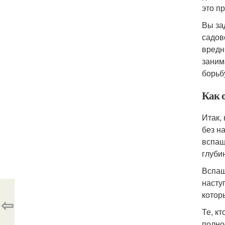
это п
Вы за
садов
вредн
заним
борьб
Как 
Итак,
без н
вспаш
глуби
Вспаш
насту
котор
⇦
Те, к
полно