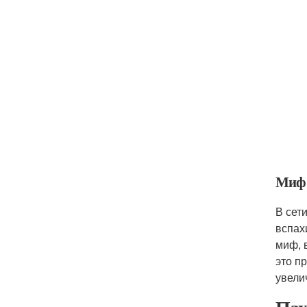
Миф 
В сет
вспах
миф, 
это п
увели