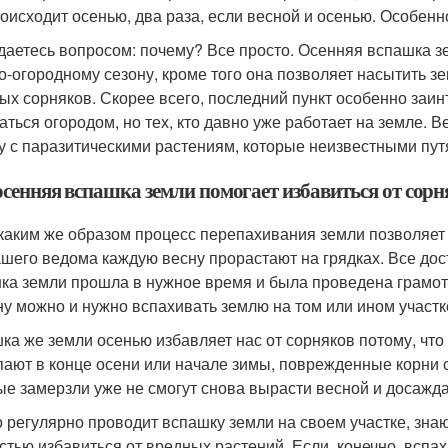
роисходит осенью, два раза, если весной и осенью. Особен
даетесь вопросом: почему? Все просто. Осенняя вспашка з
о-огородному сезону, кроме того она позволяет насытить з
ых сорняков. Скорее всего, последний пункт особенно заинт
аться огородом, но тех, кто давно уже работает на земле. В
у с паразитическими растениям, которые неизвестными пут
осенняя вспашка земли помогает избавиться от сорн
 каким же образом процесс перепахивания земли позволяет п
ашего ведома каждую весну прорастают на грядках. Все дос
ка земли прошла в нужное время и была проведена грамот
ну можно и нужно вспахивать землю на том или ином участк
ка же земли осенью избавляет нас от сорняков потому, что 
пают в конце осени или начале зимы, поврежденные корни с
ые замерзли уже не смогут снова вырасти весной и досажд
то регулярно проводит вспашку земли на своем участке, знаю
стью избавиться от вредных растений. Если, конечно, вспа