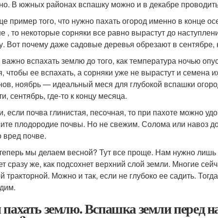
но. В южных районах вспашку можно и в декабре проводить
ще пример того, что нужно пахать огород именно в конце ос
е , то некоторые сорняки все равно вырастут до наступлени
у. Вот почему даже садовые деревья обрезают в сентябре, 
 важно вспахать землю до того, как температура ночью опу
я, чтобы ее вспахать, а сорняки уже не вырастут и семена 
нов, ноябрь — идеальный меся для глубокой вспашки огород
и, сентябрь, где-то к концу месяца.
ти, если почва глинистая, песочная, то при пахоте можно у
ите плодородие почвы. Но не свежим. Солома или навоз дол
о вред почве.
 теперь мы делаем весной? Тут все проще. Нам нужно лишь
ет сразу же, как подсохнет верхний слой земли. Многие сейч
й тракторной. Можно и так, если не глубоко ее садить. Тог
дим.
 пахать землю. Вспашка земли перед 