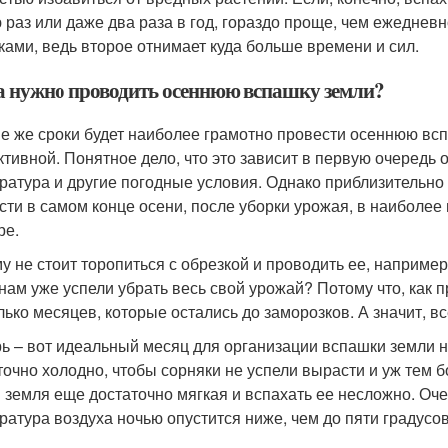
 раз или даже два раза в год, гораздо проще, чем ежедневн
ками, ведь второе отнимает куда больше времени и сил.
а нужно проводить осеннюю вспашку земли?
ие же сроки будет наиболее грамотно провести осеннюю вс
тивной. Понятное дело, что это зависит в первую очередь от
ратура и другие погодные условия. Однако приблизительно 
сти в самом конце осени, после уборки урожая, в наиболее
ре.
у не стоит торопиться с обрезкой и проводить ее, например,
нам уже успели убрать весь свой урожай? Потому что, как п
лько месяцев, которые остались до заморозков. А значит, в
ь – вот идеальный месяц для организации вспашки земли н
точно холодно, чтобы сорняки не успели вырасти и уж тем бо
 земля еще достаточно мягкая и вспахать ее несложно. Очен
ратура воздуха ночью опустится ниже, чем до пяти градусов