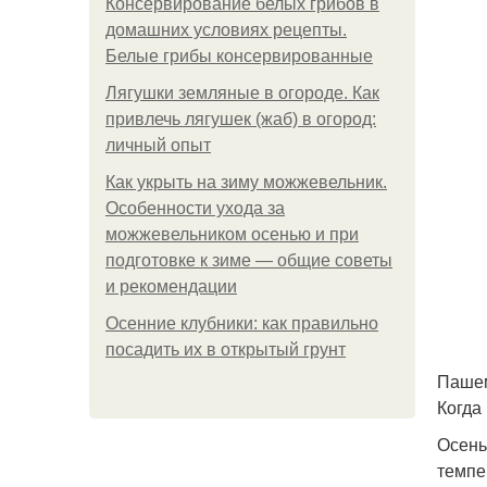
Консервирование белых грибов в
домашних условиях рецепты.
Белые грибы консервированные
Лягушки земляные в огороде. Как
привлечь лягушек (жаб) в огород:
личный опыт
Как укрыть на зиму можжевельник.
Особенности ухода за
можжевельником осенью и при
подготовке к зиме — общие советы
и рекомендации
Осенние клубники: как правильно
посадить их в открытый грунт
Пашем
Когда
Осень
темпе