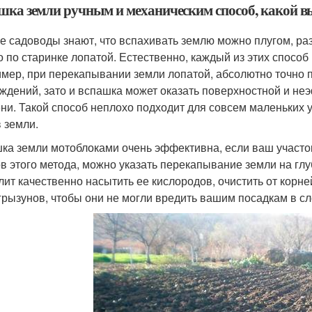
шка земли ручным и механическим способ, какой в
е садоводы знают, что вспахивать землю можно плугом, р
о по старинке лопатой. Естественно, каждый из этих способ 
мер, при перекапывании земли лопатой, абсолютно точно 
ждений, зато и вспашка может оказать поверхностной и неэ
ни. Такой способ неплохо подходит для совсем маленьких 
в земли.
ка земли мотоблоками очень эффективна, если ваш участо
в этого метода, можно указать перекапывание земли на глу
лит качественно насытить ее кислородов, очистить от корне
грызунов, чтобы они не могли вредить вашим посадкам в с