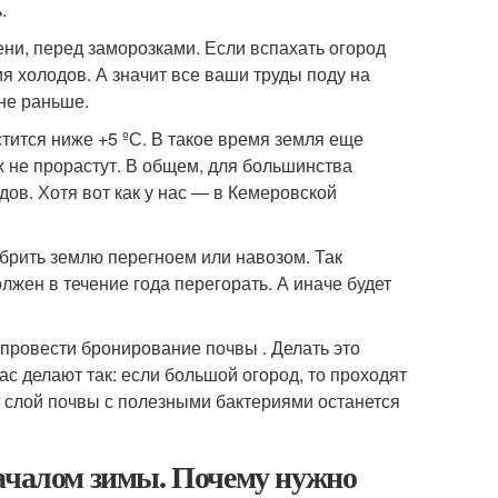
.
ени, перед заморозками. Если вспахать огород
я холодов. А значит все ваши труды поду на
не раньше.
стится ниже +5 ºС. В такое время земля еще
их не прорастут. В общем, для большинства
ов. Хотя вот как у нас — в Кемеровской
добрить землю перегноем или навозом. Так
жен в течение года перегорать. А иначе будет
 провести бронирование почвы . Делать это
ас делают так: если большой огород, то проходят
да слой почвы с полезными бактериями останется
началом зимы. Почему нужно