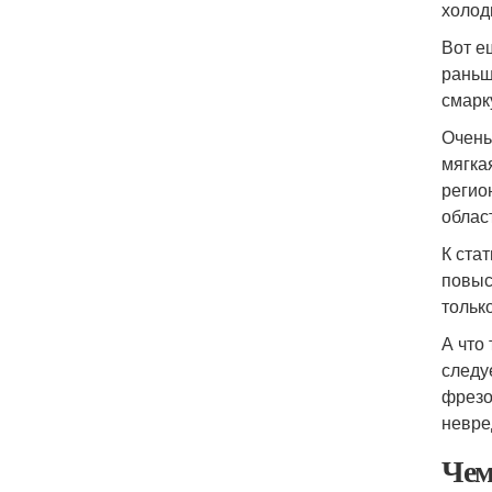
холод
Вот е
раньш
смарк
Очень
мягка
регио
област
К ста
повыс
тольк
А что
следу
фрезо
невре
Чем