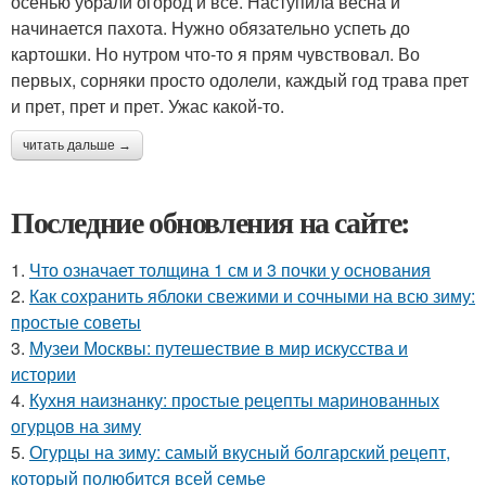
осенью убрали огород и все. Наступила весна и
начинается пахота. Нужно обязательно успеть до
картошки. Но нутром что-то я прям чувствовал. Во
первых, сорняки просто одолели, каждый год трава прет
и прет, прет и прет. Ужас какой-то.
читать дальше →
Последние обновления на сайте:
1.
Что означает толщина 1 см и 3 почки у основания
2.
Как сохранить яблоки свежими и сочными на всю зиму:
простые советы
3.
Музеи Москвы: путешествие в мир искусства и
истории
4.
Кухня наизнанку: простые рецепты маринованных
огурцов на зиму
5.
Огурцы на зиму: самый вкусный болгарский рецепт,
который полюбится всей семье