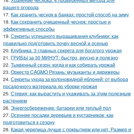
16.
Хранение чеснока: 4 проверенных метода для
вашего огорода
17.
Как хранить чеснок в банках: простой способ на зиму
18.
Как сохранить очищенный чеснок: простые и
эффективные способы
19.
Секреты успешного выращивания клубники: как
правильно подготовить почву весной и осенью
20.
Клубника: 3 главных секрета для богатого урожая
21.
ГРИБЫ за 30 МИНУТ: быстро, вкусно и полезно
22.
Тыквенный сезон: когда и как собирать урожай
23.
Оркестр CAGMO Рязань: музыканты и дирижеры
24.
Секреты ухода за колоновидной яблоней: от выбора
посадочного материала до уборки урожая
25.
Стевия: как вырастить и ухаживать за этим полезным
растением
26.
Энергосбережение: батареи или теплый пол
27.
Осенние посадки деревьев и кустарников: как
подготовиться к сезону
28.
Какая черепица лучше с покрытием или нет. Размер и