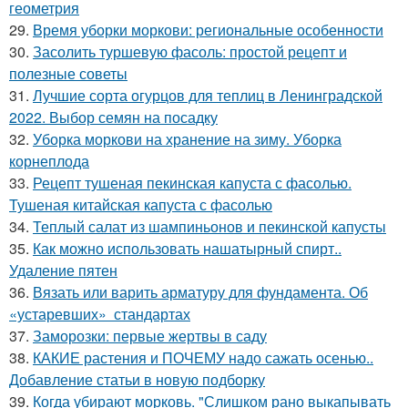
геометрия
29.
Время уборки моркови: региональные особенности
30.
Засолить туршевую фасоль: простой рецепт и
полезные советы
31.
Лучшие сорта огурцов для теплиц в Ленинградской
2022. Выбор семян на посадку
32.
Уборка моркови на хранение на зиму. Уборка
корнеплода
33.
Рецепт тушеная пекинская капуста с фасолью.
Тушеная китайская капуста с фасолью
34.
Теплый салат из шампиньонов и пекинской капусты
35.
Как можно использовать нашатырный спирт..
Удаление пятен
36.
Вязать или варить арматуру для фундамента. Об
«устаревших» стандартах
37.
Заморозки: первые жертвы в саду
38.
КАКИЕ растения и ПОЧЕМУ надо сажать осенью..
Добавление статьи в новую подборку
39.
Когда убирают морковь. "Слишком рано выкапывать