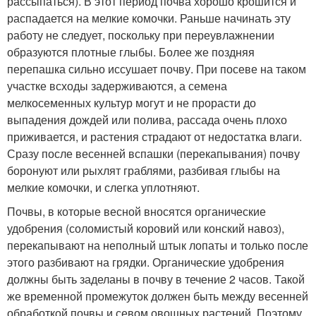
рассыпаться). В этот период почва хорошо крошится и
распадается на мелкие комочки. Раньше начинать эту
работу не следует, поскольку при переувлажнении
образуются плотные глыбы. Более же поздняя
перепашка сильно иссушает почву. При посеве на таком
участке всходы задерживаются, а семена
мелкосеменных культур могут и не прорасти до
выпадения дождей или полива, рассада очень плохо
приживается, и растения страдают от недостатка влаги.
Сразу после весенней вспашки (перекапывания) почву
боронуют или рыхлят граблями, разбивая глыбы на
мелкие комочки, и слегка уплотняют.
Почвы, в которые весной вносятся органические
удобрения (соломистый коровий или конский навоз),
перекапывают на неполный штык лопаты и только после
этого разбивают на грядки. Органические удобрения
должны быть заделаны в почву в течение 2 часов. Такой
же временной промежуток должен быть между весенней
обработкой почвы и севом овощных растений. Поэтому