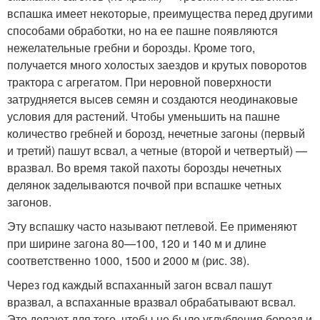
вспашка имеет некоторые, преимущества перед другими
способами обработки, но на ее пашне появляются
нежелательные гребни и борозды. Кроме того,
получается много холостых заездов и крутых поворотов
трактора с агрегатом. При неровной поверхности
затрудняется высев семян и создаются неодинаковые
условия для растений. Чтобы уменьшить на пашне
количество гребней и борозд, нечетные загоны (первый
и третий) пашут всвал, а четные (второй и четвертый) —
вразвал. Во время такой пахоты борозды нечетных
делянок заделываются почвой при вспашке четных
загонов.
Эту вспашку часто называют петлевой. Ее применяют
при ширине загона 80—100, 120 и 140 м и длине
соответственно 1000, 1500 и 2000 м (рис. 38).
Через год каждый вспаханный загон всвал пашут
вразвал, а вспаханные вразвал обрабатывают всвал.
Это делают для того, чтобы не было углубления борозд и