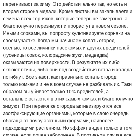
перегнивают за зиму. Это действительно так, но есть и
вторая сторона медали. Кроме листвы вы закапываете и
семена всех сорняков, которые теперь не замерзнут, а
благополучно перезимуют и прорастут в новом сезоне.
Иными словами, вы попросту культивируете сорняки на
своем участке. Когда мы начинаем копать огород
осенью, то все личинки насекомых и других вредителей
(гусеницы совок, колорадские жуки, медведка)
оказываются на поверхности. В результате их либо
склюют птицы, либо они под воздействия ветра и холода
погибнут. Все знают, как правильно копать огород:
только комками и не в коем случае не разбивать их. Таки
образом вы убивает только 10% вредителей, а
остальные остаются в этих самых комках и благополучно
зимуют. При перекопке огорода активизируются все
азотфиксирующие организмы, которые в свою очередь
обогащают почву азотными формами, наиболее
подходящими растениям. Но эффект виден только в том
случае, если почва заборонена. В противном случае все